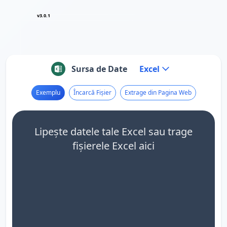
v3.0.1
Sursa de Date
Excel
Exemplu
Încarcă Fișier
Extrage din Pagina Web
Lipește datele tale Excel sau trage
fișierele Excel aici