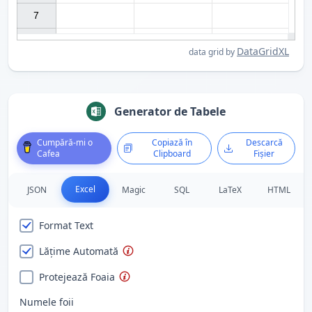
7

DataGridXL
data grid by
Generator de Tabele
Cumpără-mi o
Copiază în
Descarcă
Cafea
Clipboard
Fișier
Excel
JSON
Magic
SQL
LaTeX
HTML
Format Text
Lățime Automată
Protejează Foaia
Numele foii