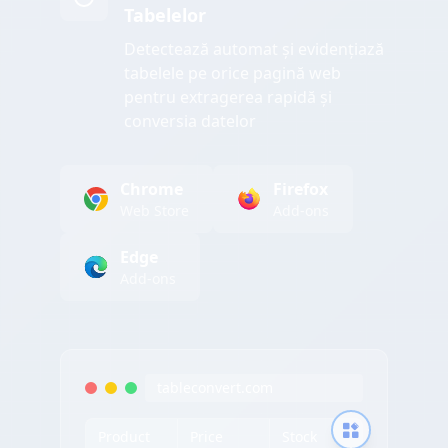
Tabelelor
Detectează automat și evidențiază
tabelele pe orice pagină web
pentru extragerea rapidă și
conversia datelor
Chrome
Firefox
Web Store
Add-ons
Edge
Add-ons
tableconvert.com
Product
Price
Stock