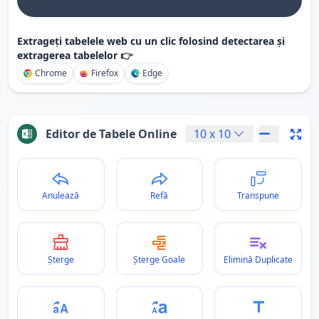
Extrageți tabelele web cu un clic folosind detectarea și
extragerea tabelelor 👉
Chrome
Firefox
Edge
Editor de Tabele Online
10
x
10
Anulează
Refă
Transpune
Șterge
Șterge Goale
Elimină Duplicate