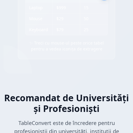
Laptop
$999
15
Mouse
$29
50
Keyboard
$79
25
✨ Treci cu mouse-ul peste orice tabel
pentru a vedea iconița de extragere
Recomandat de Universități
și Profesioniști
TableConvert este de încredere pentru
profesioniștii din universități, instituții de