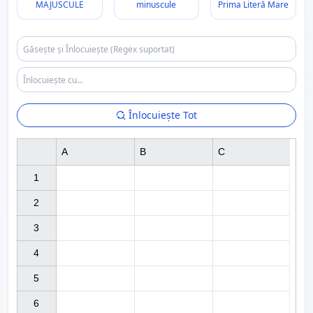
MAJUSCULE
minuscule
Prima Literă Mare
Înlocuiește Tot
A
B
C
1

2

3

4

5

6
