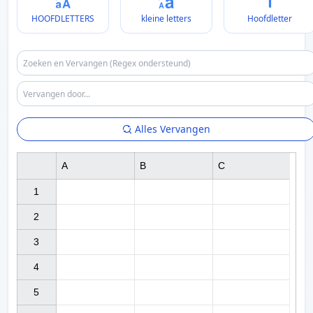
HOOFDLETTERS
kleine letters
Hoofdletter
Alles Vervangen
A
B
C
1

2

3

4

5
