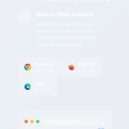
Slimme Tabel Detectie
Detecteert automatisch en
markeert tabellen op elke
webpagina voor snelle data
extractie en conversie
Chrome
Firefox
Web Store
Add-ons
Edge
Add-ons
tableconvert.com