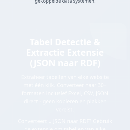
gekoppelde data systemen.
Tabel Detectie &
Extractie Extensie
(JSON naar RDF)
Extraheer tabellen van elke website
met één klik. Converteer naar 30+
formaten inclusief Excel, CSV, JSON
direct - geen kopiëren en plakken
vereist.
Converteert u JSON naar RDF? Gebruik
de extensie om tabellen van elke