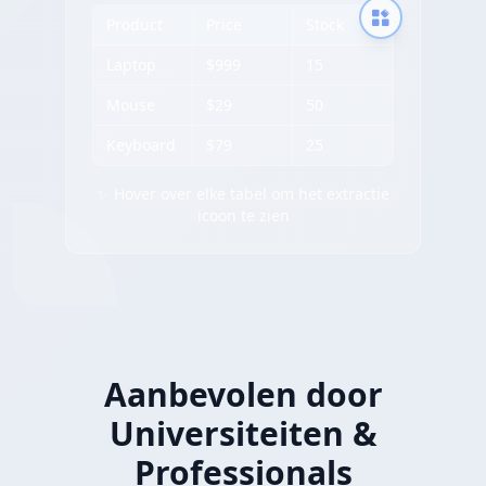
Product
Price
Stock
Laptop
$999
15
Mouse
$29
50
Keyboard
$79
25
✨ Hover over elke tabel om het extractie
icoon te zien
Aanbevolen door
Universiteiten &
Professionals