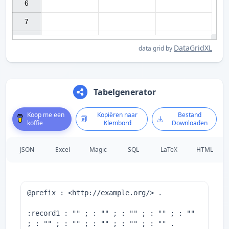
6

7

DataGridXL
data grid by
Tabelgenerator
Koop me een
Kopiëren naar
Bestand
koffie
Klembord
Downloaden
JSON
Excel
Magic
SQL
LaTeX
HTML