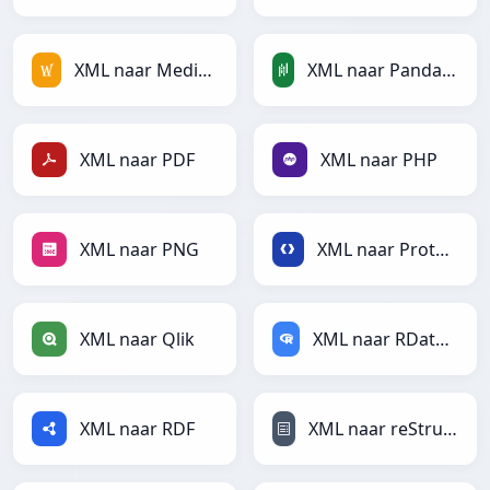
XML naar MediaWiki
XML naar PandasDataFrame
XML naar PDF
XML naar PHP
XML naar PNG
XML naar Protobuf
XML naar Qlik
XML naar RDataFrame
XML naar RDF
XML naar reStructuredText