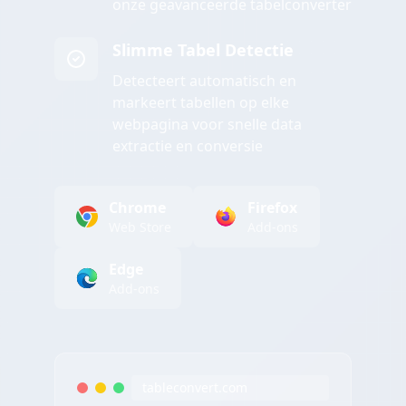
onze geavanceerde tabelconverter
Slimme Tabel Detectie
Detecteert automatisch en
markeert tabellen op elke
webpagina voor snelle data
extractie en conversie
Chrome
Firefox
Web Store
Add-ons
Edge
Add-ons
tableconvert.com