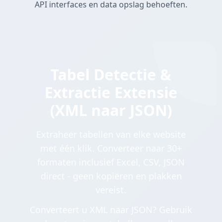
API interfaces en data opslag behoeften.
Tabel Detectie &
Extractie Extensie
(XML naar JSON)
Extraheer tabellen van elke website
met één klik. Converteer naar 30+
formaten inclusief Excel, CSV, JSON
direct - geen kopiëren en plakken
vereist.
Converteert u XML naar JSON? Gebruik