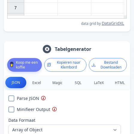
7

DataGridXL
data grid by
Tabelgenerator
Koop me een
Kopiëren naar
Bestand
koffie
Klembord
Downloaden
JSON
Excel
Magic
SQL
LaTeX
HTML
Parse JSON
Minifieer Output
Data Formaat