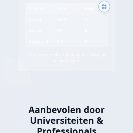
Product
Price
Stock
Laptop
$999
15
Mouse
$29
50
Keyboard
$79
25
✨ Hover over elke tabel om het extractie
icoon te zien
Aanbevolen door
Universiteiten &
Professionals