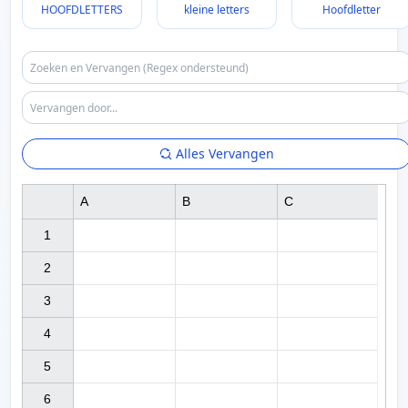
HOOFDLETTERS
kleine letters
Hoofdletter
Alles Vervangen
A
B
C
1

2

3

4

5

6
