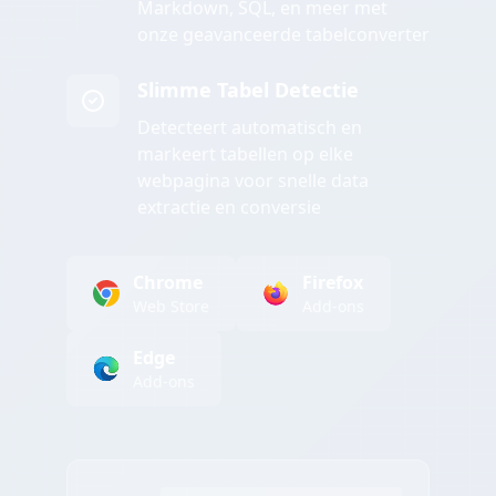
Markdown, SQL, en meer met
onze geavanceerde tabelconverter
Slimme Tabel Detectie
Detecteert automatisch en
markeert tabellen op elke
webpagina voor snelle data
extractie en conversie
Chrome
Firefox
Web Store
Add-ons
Edge
Add-ons