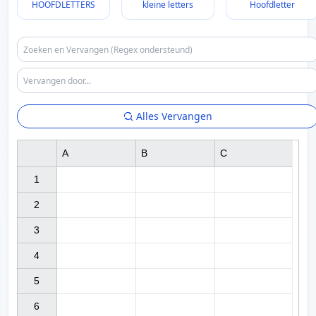
HOOFDLETTERS
kleine letters
Hoofdletter
Alles Vervangen
A
B
C
1

2

3

4

5

6
