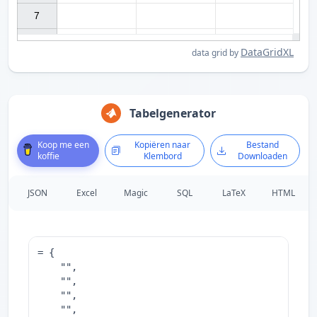
7

DataGridXL
data grid by
Tabelgenerator
Koop me een
Kopiëren naar
Bestand
koffie
Klembord
Downloaden
JSON
Excel
Magic
SQL
LaTeX
HTML