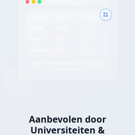
tableconvert.com
Product
Price
Stock
Laptop
$999
15
Mouse
$29
50
Keyboard
$79
25
✨ Hover over elke tabel om het extractie
icoon te zien
Aanbevolen door
Universiteiten &