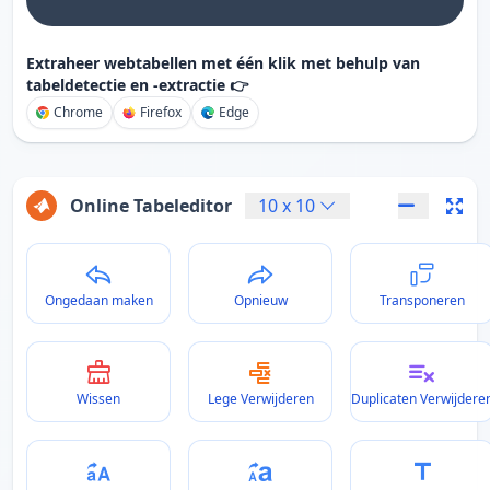
Extraheer webtabellen met één klik met behulp van
tabeldetectie en -extractie 👉
Chrome
Firefox
Edge
Online Tabeleditor
10
x
10
Ongedaan maken
Opnieuw
Transponeren
Wissen
Lege Verwijderen
Duplicaten Verwijdere