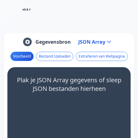
v3.0.1
Gegevensbron
JSON Array
Voorbeeld
Bestand Uploaden
Extraheren van Webpagina
Plak je JSON Array gegevens of sleep
JSON bestanden hierheen