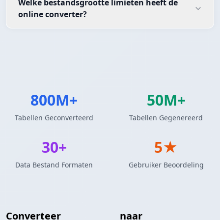
Welke bestandsgrootte limieten heeft de
online converter?
800M+
50M+
Tabellen Geconverteerd
Tabellen Gegenereerd
30+
5★
Data Bestand Formaten
Gebruiker Beoordeling
Converteer
JSON Array
naar
MATLAB