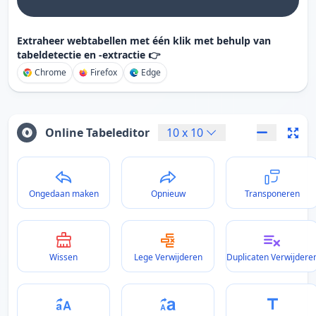
Extraheer webtabellen met één klik met behulp van
tabeldetectie en -extractie 👉
Chrome
Firefox
Edge
Online Tabeleditor
10
x
10
Ongedaan maken
Opnieuw
Transponeren
Wissen
Lege Verwijderen
Duplicaten Verwijdere