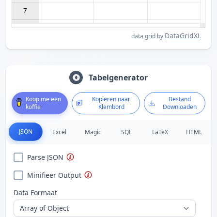
7

DataGridXL
data grid by
Tabelgenerator
Koop me een
Kopiëren naar
Bestand
koffie
Klembord
Downloaden
JSON
Excel
Magic
SQL
LaTeX
HTML
Parse JSON
Minifieer Output
Data Formaat