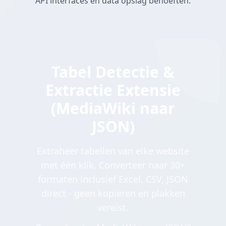
API interfaces en data opslag behoeften.
Tabel Detectie &
Extractie Extensie
(MediaWiki naar
JSON)
Extraheer tabellen van elke website
met één klik. Converteer naar 30+
formaten inclusief Excel, CSV, JSON
direct - geen kopiëren en plakken
vereist.