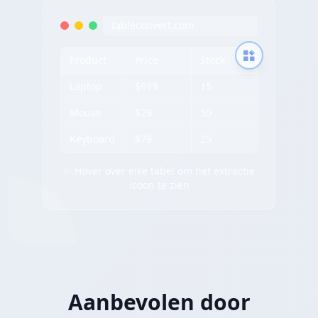
tableconvert.com
Product
Price
Stock
Laptop
$999
15
Mouse
$29
50
Keyboard
$79
25
✨ Hover over elke tabel om het extractie
icoon te zien
Aanbevolen door