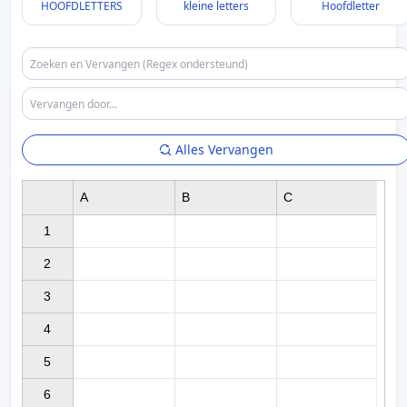
HOOFDLETTERS
kleine letters
Hoofdletter
Alles Vervangen
A
B
C
1

2

3

4

5

6
