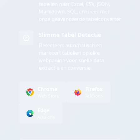
tabellen naar Excel, CSV, JSON,
Markdown, SQL, en meer met
onze geavanceerde tabelconverter
Slimme Tabel Detectie
Detecteert automatisch en
markeert tabellen op elke
webpagina voor snelle data
extractie en conversie
Chrome
Firefox
Web Store
Add-ons
Edge
Add-ons