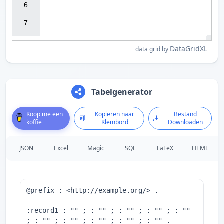
6

7

DataGridXL
data grid by
Tabelgenerator
Koop me een
Kopiëren naar
Bestand
koffie
Klembord
Downloaden
JSON
Excel
Magic
SQL
LaTeX
HTML