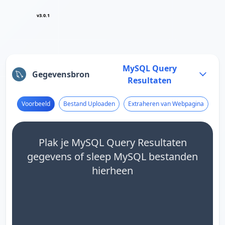
v3.0.1
MySQL Query
Gegevensbron
Resultaten
Voorbeeld
Bestand Uploaden
Extraheren van Webpagina
Plak je MySQL Query Resultaten
gegevens of sleep MySQL bestanden
hierheen