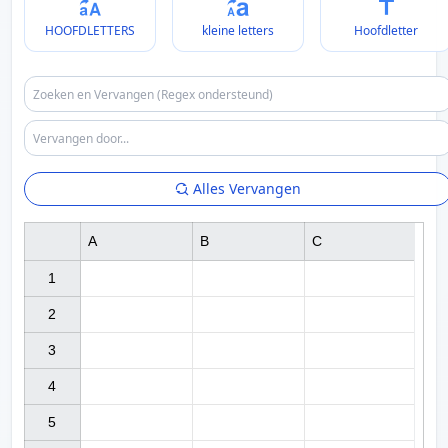
HOOFDLETTERS
kleine letters
Hoofdletter
Alles Vervangen
A
B
C
1

2

3

4

5
