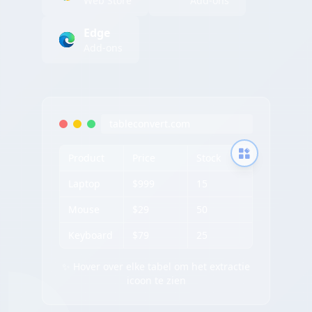
Web Store
Add-ons
Edge
Add-ons
tableconvert.com
Product
Price
Stock
Laptop
$999
15
Mouse
$29
50
Keyboard
$79
25
✨ Hover over elke tabel om het extractie
icoon te zien