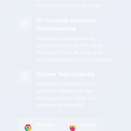
extractie eenvoudig gemaakt
30+ Formaat Converter
Ondersteuning
Converteer geëxtraheerde
tabellen naar Excel, CSV, JSON,
Markdown, SQL, en meer met
onze geavanceerde tabelconverter
Slimme Tabel Detectie
Detecteert automatisch en
markeert tabellen op elke
webpagina voor snelle data
extractie en conversie
Chrome
Firefox