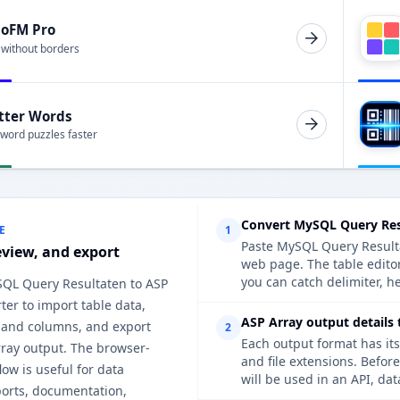
ioFM Pro
 without borders
tter Words
 word puzzles faster
Convert MySQL Query Res
E
1
Paste MySQL Query Resultat
eview, and export
web page. The table edito
you can catch delimiter, h
SQL Query Resultaten to ASP
ter to import table data,
ASP Array output details 
 and columns, and export
2
Each output format has its
rray output. The browser-
and file extensions. Befor
ow is useful for data
will be used in an API, da
ports, documentation,