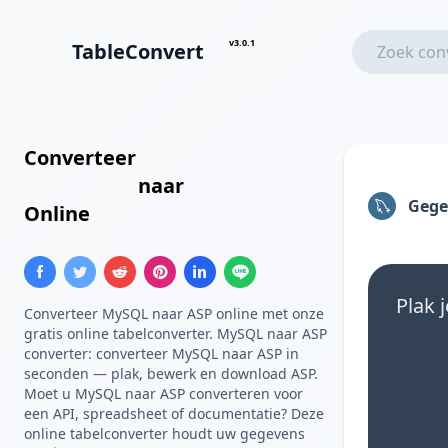
v3.0.1
TableConvert
Converteer
MySQL Query
Resultaten
naar
ASP Array
Gege
Online
Plak 
Converteer MySQL naar ASP online met onze
gratis online tabelconverter. MySQL naar ASP
converter: converteer MySQL naar ASP in
seconden — plak, bewerk en download ASP.
Moet u MySQL naar ASP converteren voor
een API, spreadsheet of documentatie? Deze
online tabelconverter houdt uw gegevens