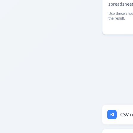
spreadsheet
Use these chec
the result.
CSV n