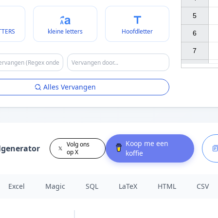
5

TTERS
kleine letters
Hoofdletter
6

7

Alles Vervangen
Koop me een
Volg ons
lgenerator
op X
koffie
Excel
Magic
SQL
LaTeX
HTML
CSV