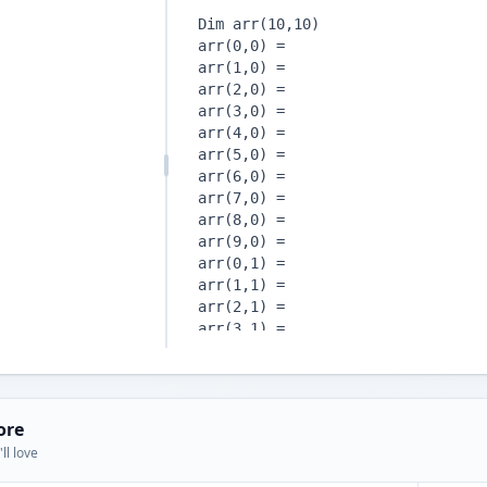
ore
ll love