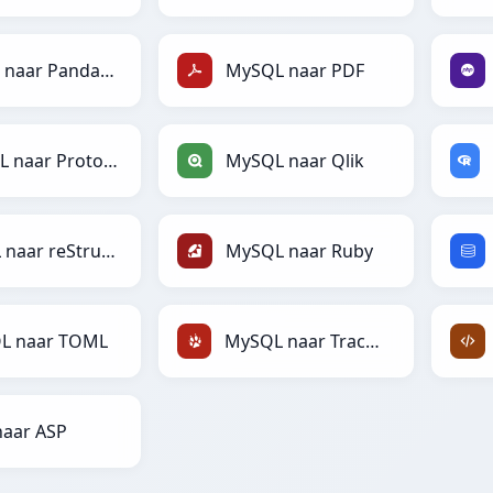
MySQL naar PandasDataFrame
MySQL naar PDF
MySQL naar Protobuf
MySQL naar Qlik
MySQL naar reStructuredText
MySQL naar Ruby
L naar TOML
MySQL naar TracWiki
naar ASP