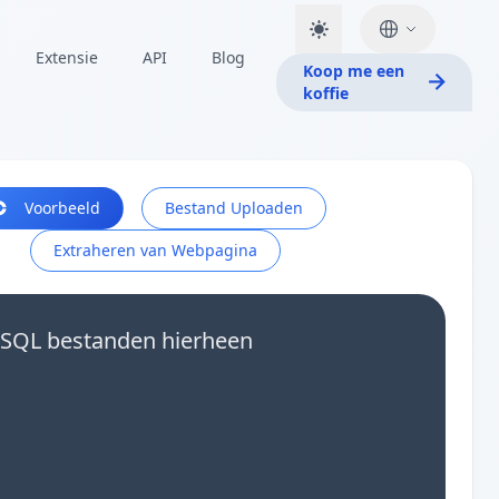
Extensie
API
Blog
Koop me een
koffie
Voorbeeld
Bestand Uploaden
Extraheren van Webpagina
ySQL bestanden hierheen