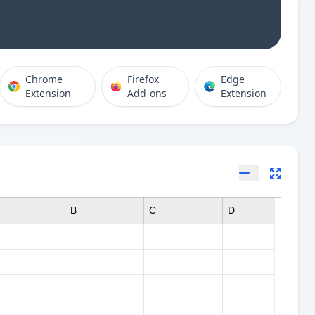
Chrome
Firefox
Edge
Extension
Add-ons
Extension
B
C
D