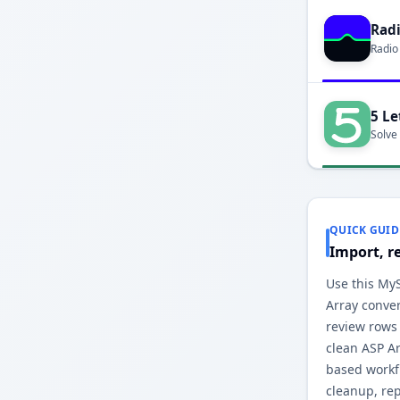
Rad
Radio
5 Le
Solve
QUICK GUID
Import, r
Use this My
Array conver
review rows
clean ASP A
based workfl
cleanup, re