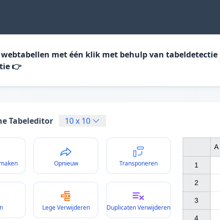
 webtabellen met één klik met behulp van tabeldetectie
tie 👉
ne Tabeleditor
10
x
10
A
 maken
Opnieuw
Transponeren
1

2

3

n
Lege Verwijderen
Duplicaten Verwijderen
4
