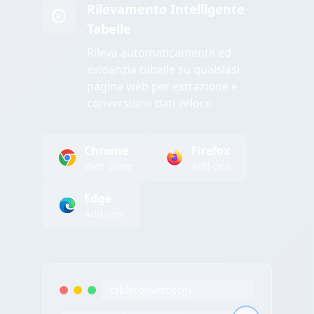
Rilevamento Intelligente
Tabelle
Rileva automaticamente ed
evidenzia tabelle su qualsiasi
pagina web per estrazione e
conversione dati veloce
Chrome
Firefox
Web Store
Add-ons
Edge
Add-ons
tableconvert.com