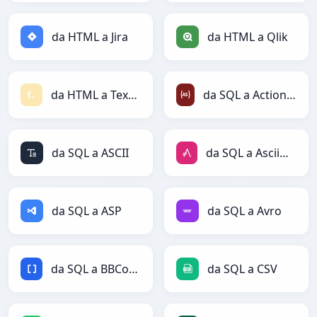
da HTML a Jira
da HTML a Qlik
da HTML a Textile
da SQL a ActionScript
da SQL a ASCII
da SQL a AsciiDoc
da SQL a ASP
da SQL a Avro
da SQL a BBCode
da SQL a CSV