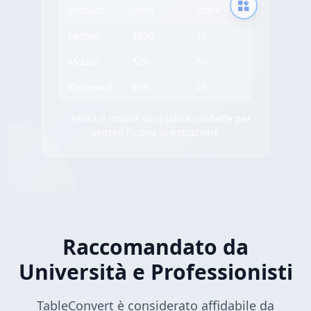
Product
Price
Stock
Laptop
$999
15
Mouse
$29
50
Keyboard
$79
25
✨ Passa il mouse su qualsiasi tabella per
vedere l'icona di estrazione
Raccomandato da
Università e Professionisti
TableConvert è considerato affidabile da