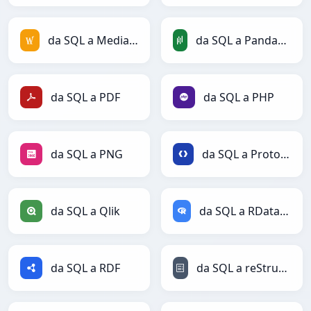
da SQL a MediaWiki
da SQL a PandasDataFrame
da SQL a PDF
da SQL a PHP
da SQL a PNG
da SQL a Protobuf
da SQL a Qlik
da SQL a RDataFrame
da SQL a RDF
da SQL a reStructuredText