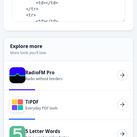
Explore more
More tools you'll love
RadioFM Pro
Radio without borders
TiPDF
Everyday PDF tools
5 Letter Words