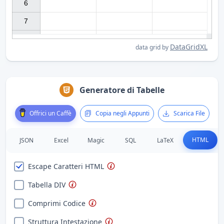
6

7

DataGridXL
data grid by
Generatore di Tabelle
Offrici un Caffè
Copia negli Appunti
Scarica File
HTML
JSON
Excel
Magic
SQL
LaTeX
Escape Caratteri HTML
Tabella DIV
Comprimi Codice
Struttura Intestazione