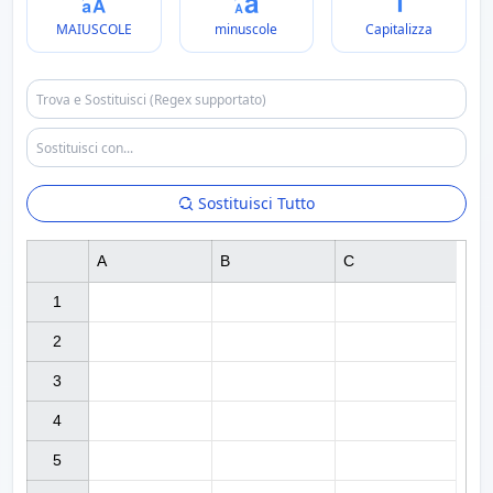
MAIUSCOLE
minuscole
Capitalizza
Sostituisci Tutto
A
B
C
1

2

3

4

5
