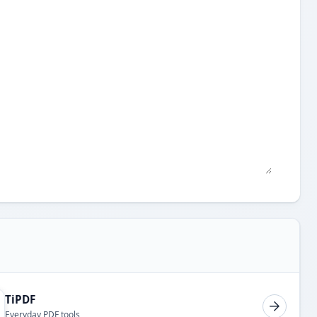
TiPDF
Everyday PDF tools