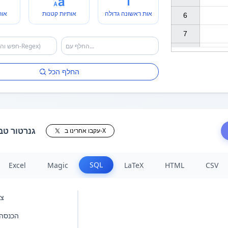
אות ראשונה גדולה
אותיות קטנות
אות
6

7

החלף הכל
גנרטור טב
עקבו אחרינו ב-X
SQL
Excel
Magic
LaTeX
HTML
CSV
צו
הכנסה 