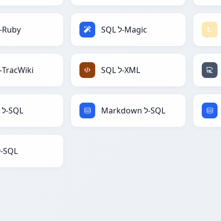
SQL ל-Magic
SQL ל-Ruby
SQL ל-XML
SQL ל-TracWiki
Markdown ל-SQL
LaTeX ל-SQL
XML ל-SQL