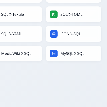
SQL ל-TOML
SQL ל-Textile
JSON ל-SQL
SQL ל-YAML
MySQL ל-SQL
MediaWiki ל-SQL