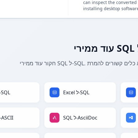
can inspect the converted 
installing desktop softwar
Excel ל-SQL
CSV ל-SQL
SQL ל-AsciiDoc
SQL ל-ASCII