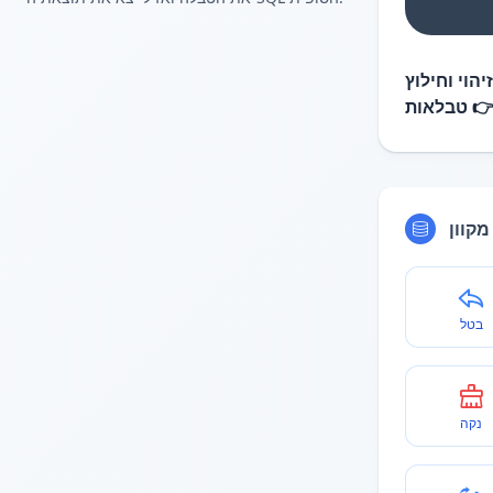
חלץ טבלאו
טבלאות 
עורך 
בטל
נקה