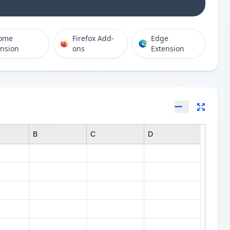
ome
Firefox Add-
Edge
ension
ons
Extension
B
C
D