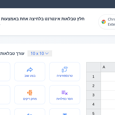
ת אינטרנט בלחיצה אחת באמצעות זיהוי וחילוץ
Chr
Ext

טבלאות מקוון
10
x
10
A
בצע שוב
טרנספוזיציה
1

2

3

מחק ריקים
הסר כפילויות
4

5
