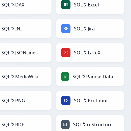
SQL ל-Excel
SQL ל-DAX
SQL ל-Jira
SQL ל-INI
SQL ל-LaTeX
SQL ל-JSONLines
SQL ל-PandasDataFrame
SQL ל-MediaWiki
SQL ל-Protobuf
SQL ל-PNG
SQL ל-reStructuredText
SQL ל-RDF