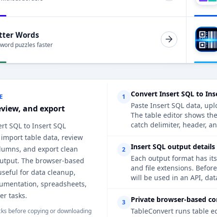
tter Words
 word puzzles faster
Convert Insert SQL to Ins
E
1
Paste Insert SQL data, upl
eview, and export
The table editor shows th
catch delimiter, header, an
ert SQL to Insert SQL
 import table data, review
Insert SQL output details
lumns, and export clean
2
Each output format has its
output. The browser-based
and file extensions. Befor
useful for data cleanup,
will be used in an API, da
cumentation, spreadsheets,
er tasks.
Private browser-based co
3
TableConvert runs table e
ks before copying or downloading