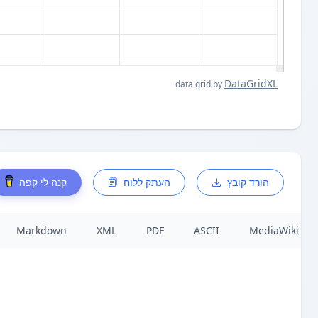
DataGridXL
data grid by
הורד קובץ
העתק ללוח
קנה לי קפה
Markdown
XML
PDF
ASCII
MediaWiki