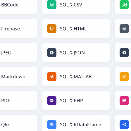
SQL ל-CSV
SQL ל-BBCode
SQL ל-HTML
SQL ל-Firebase
SQL ל-JSON
SQL ל-JPEG
SQL ל-MATLAB
SQL ל-Markdown
SQL ל-PHP
SQL ל-PDF
SQL ל-RDataFrame
SQL ל-Qlik