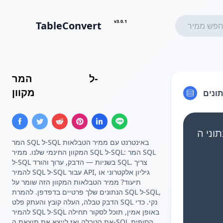
v3.0.1
TableConvert
Insert SQL
ל-
Insert SQL
המר
מקוון
תונים
המר SQL ל-SQL באינטרנט עם ממיר הטבלאות
המקוון החינמי שלנו. ממיר SQL ל-SQL: המר SQL
ל-SQL בשניות — הדבק, ערוך והורד SQL. צריך
להמיר SQL ל-SQL עבור API, גיליון אלקטרוני או
תיעוד? ממיר הטבלאות המקוון הזה שומר על
הנתונים שלך פרטיים בדפדפן. להמרת SQL ל-SQL,
הדבק טבלה, העלה קובץ והעתק פלט SQL נקי. כדי
להמיר SQL ל-SQL באופן אמין, תוכל לסקור תחילה
את הטבלה ואז לייצא את תוצאת ה-SQL הסופית.