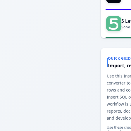
5 Le
Solve
QUICK GUID
Import, r
Use this Ins
converter to
rows and co
Insert SQL 
workflow is 
reports, do
and develop
Use these chec