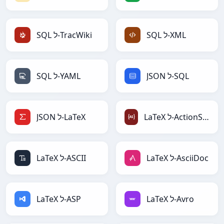
SQL ל-XML
SQL ל-TracWiki
JSON ל-SQL
SQL ל-YAML
LaTeX ל-ActionScript
JSON ל-LaTeX
LaTeX ל-AsciiDoc
LaTeX ל-ASCII
LaTeX ל-Avro
LaTeX ל-ASP