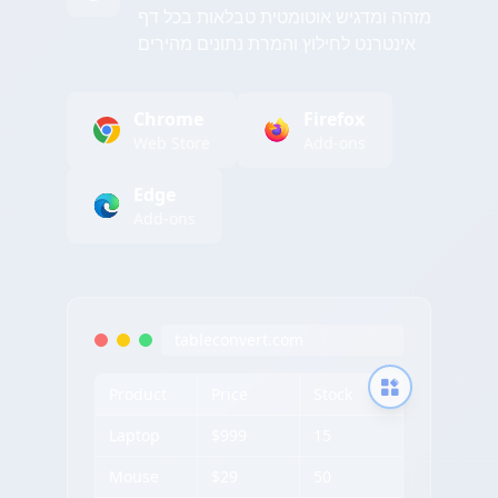
מזהה ומדגיש אוטומטית טבלאות בכל דף
אינטרנט לחילוץ והמרת נתונים מהירים
Chrome
Firefox
Web Store
Add-ons
Edge
Add-ons
tableconvert.com
Product
Price
Stock
Laptop
$999
15
Mouse
$29
50