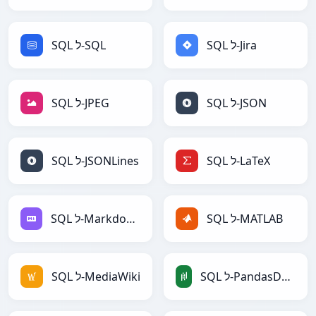
SQL ל-Jira
SQL ל-SQL
SQL ל-JSON
SQL ל-JPEG
SQL ל-LaTeX
SQL ל-JSONLines
SQL ל-MATLAB
SQL ל-Markdown
SQL ל-PandasDataFrame
SQL ל-MediaWiki