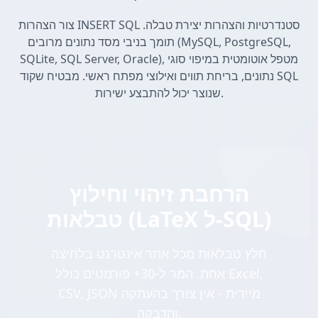
צור הצהרות INSERT SQL סטנדרטיות והצהרות יצירת טבלה.
תומך בניבי מסד נתונים מרובים (MySQL, PostgreSQL,
SQLite, SQL Server, Oracle), מטפל אוטומטית במיפוי סוגי
נתונים, בריחת תווים ואילוצי מפתח ראשי. מבטיח שקוד SQL
שנוצר יכול להתבצע ישירות.
הרחבת זיהוי וחילוץ
טבלאות (LaTeX ל-SQL)
חלץ טבלאות מכל אתר אינטרנט בלחיצה
אחת. המר ל-30+ פורמטים כולל Excel,
CSV, JSON מיידית - אין צורך בהעתקה
והדבקה.