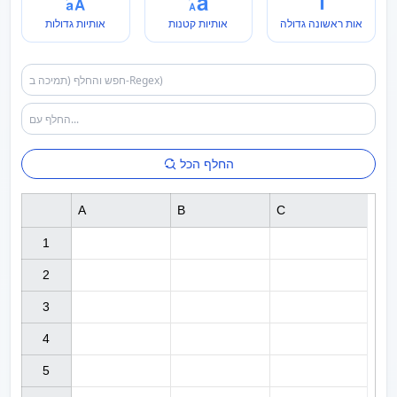
אות ראשונה גדולה
אותיות קטנות
אותיות גדולות
החלף הכל
A
B
C
1

2

3

4

5
