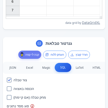
6

7

DataGridXL
data grid by
גנרטור טבלאות
הורד קובץ
העתק ללוח
קנה לי קפה
SQL
JSON
Excel
Magic
LaTeX
HTML
צור טבלה
הכנסה באצווה
מחק טבלה (אם קיימת)
סוג מסד נתונים