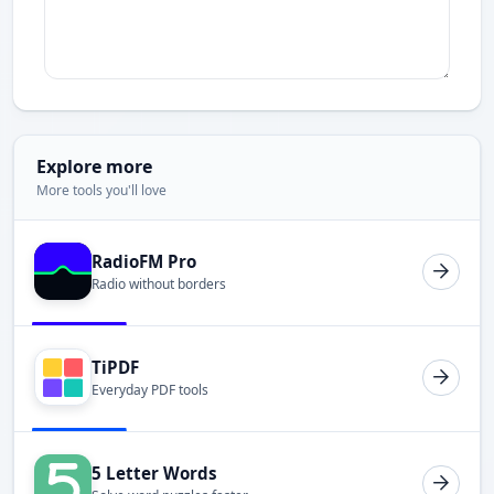
Explore more
More tools you'll love
RadioFM Pro
Radio without borders
TiPDF
Everyday PDF tools
5 Letter Words