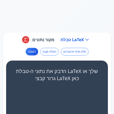
טבלת LaTeX
מקור נתונים
חלץ מדף אינטרנט
העלה קובץ
דוגמה
הדבק את נתוני ה-טבלת LaTeX שלך או
גרור קבצי LaTeX כאן