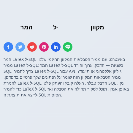
מקוון
Insert SQL
ל-
טבלת LaTeX
המר
המר LaTeX ל-SQL באינטרנט עם ממיר הטבלאות המקוון החינמי שלנו.
ממיר LaTeX ל-SQL: המר LaTeX ל-SQL בשניות — הדבק, ערוך והורד
SQL. צריך להמיר LaTeX ל-SQL עבור API, גיליון אלקטרוני או תיעוד?
ממיר הטבלאות המקוון הזה שומר על הנתונים שלך פרטיים בדפדפן.
להמרת LaTeX ל-SQL, הדבק טבלה, העלה קובץ והעתק פלט SQL נקי.
כדי להמיר LaTeX ל-SQL באופן אמין, תוכל לסקור תחילה את הטבלה ואז
לייצא את תוצאת ה-SQL הסופית.