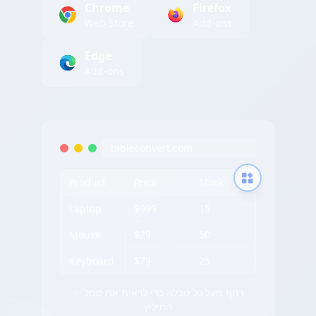
Chrome
Firefox
Web Store
Add-ons
Edge
Add-ons
tableconvert.com
Product
Price
Stock
Laptop
$999
15
Mouse
$29
50
Keyboard
$79
25
✨ רחף מעל כל טבלה כדי לראות את סמל
החילוץ