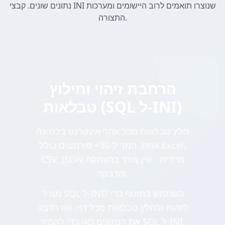
נתונים שונים. קבצי INI שנוצרו תואמים לרוב היישומים ומערכות
התצורה.
הרחבת זיהוי וחילוץ
טבלאות (SQL ל-INI)
חלץ טבלאות מכל אתר אינטרנט בלחיצה
אחת. המר ל-30+ פורמטים כולל Excel,
CSV, JSON מיידית - אין צורך בהעתקה
והדבקה.
ממיר SQL ל-INI? השתמש בתוסף כדי
לזהות ולחלץ טבלאות מכל דף, ואז הדבק
את הנתונים כאן כדי להמיר SQL ל-INI.