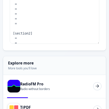
Explore more
More tools you'll love
RadioFM Pro
Radio without borders
TiPDF