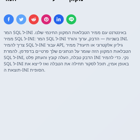
המר SQL ל-INI באינטרנט עם ממיר הטבלאות המקוון החינמי שלנו.
ממיר SQL ל-INI: המר SQL ל-INI בשניות — הדבק, ערוך והורד INI.
צריך להמיר SQL ל-INI עבור API, גיליון אלקטרוני או תיעוד? ממיר
הטבלאות המקוון הזה שומר על הנתונים שלך פרטיים בדפדפן. להמרת
SQL ל-INI, הדבק טבלה, העלה קובץ והעתק פלט INI נקי. כדי להמיר
SQL ל-INI באופן אמין, תוכל לסקור תחילה את הטבלה ואז לייצא את
תוצאת ה-INI הסופית.