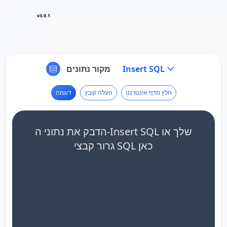
v3.0.1
Insert SQL
מקור נתונים
חלץ מדף אינטרנט
העלה קובץ
דוגמה
הדבק את נתוני ה-Insert SQL שלך או
גרור קבצי SQL כאן