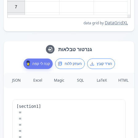
7

DataGridXL
data grid by
גנרטור טבלאות
הורד קובץ
העתק ללוח
קנה לי קפה
JSON
Excel
Magic
SQL
LaTeX
HTML