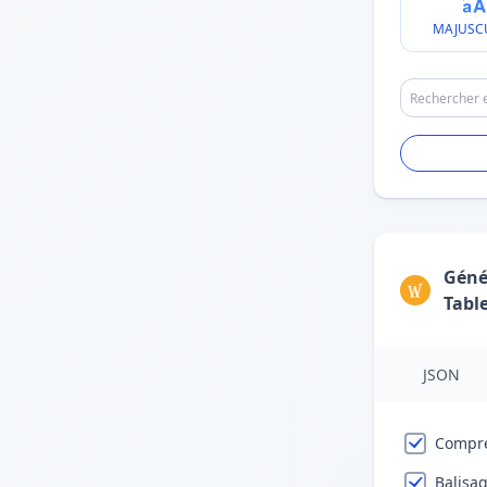
MAJUSC
Géné
Tabl
JSON
Compre
Balisag