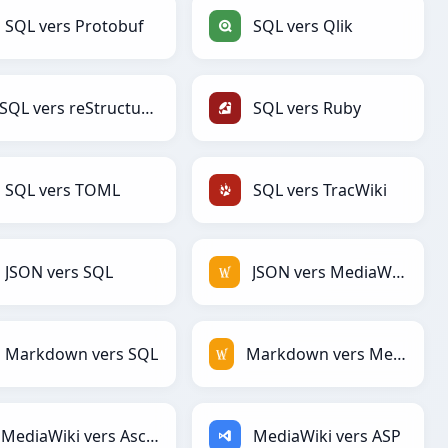
SQL vers Protobuf
SQL vers Qlik
SQL vers reStructuredText
SQL vers Ruby
SQL vers TOML
SQL vers TracWiki
JSON vers SQL
JSON vers MediaWiki
Markdown vers SQL
Markdown vers MediaWiki
MediaWiki vers AsciiDoc
MediaWiki vers ASP