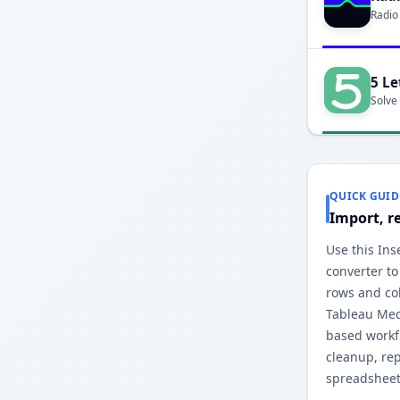
Radio
5 Le
Solve
QUICK GUID
Import, r
Use this Ins
converter to
rows and co
Tableau Med
based workfl
cleanup, re
spreadsheet