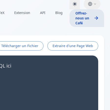
TeX
Extension
API
Blog
Offrez-
nous un
Café
Télécharger un Fichier
Extraire d'une Page Web
QL ici