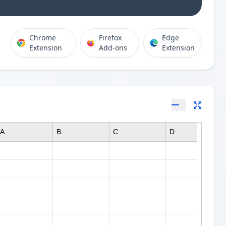
Chrome
Firefox
Edge
Extension
Add-ons
Extension
A
B
C
D