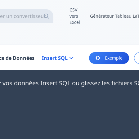
CSV
vers
Générateur Tableau La
Excel
ce de Données
Insert SQL
Exemple
z vos données Insert SQL ou glissez les fichiers S