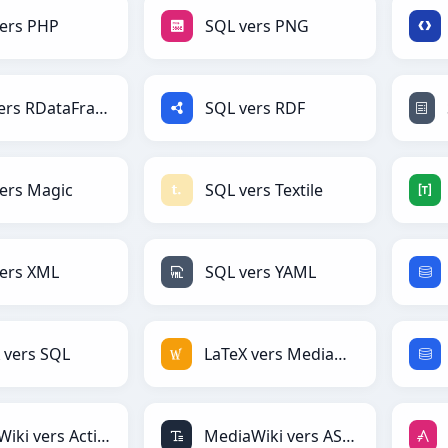
ers PHP
SQL vers PNG
SQL vers RDataFrame
SQL vers RDF
ers Magic
SQL vers Textile
ers XML
SQL vers YAML
 vers SQL
LaTeX vers MediaWiki
MediaWiki vers ActionScript
MediaWiki vers ASCII