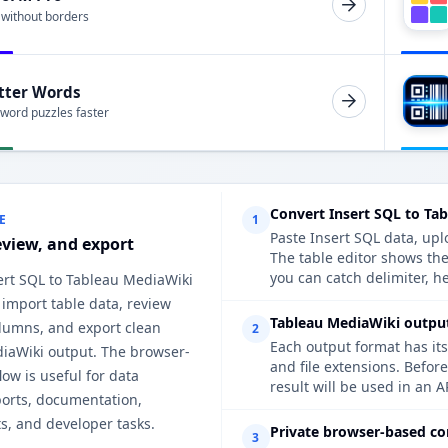
 without borders
tter Words
 word puzzles faster
Convert Insert SQL to Ta
E
1
Paste Insert SQL data, upl
eview, and export
The table editor shows th
you can catch delimiter, h
ert SQL to Tableau MediaWiki
 import table data, review
Tableau MediaWiki output
lumns, and export clean
2
Each output format has its
iaWiki output. The browser-
and file extensions. Befo
ow is useful for data
result will be used in an A
ports, documentation,
s, and developer tasks.
Private browser-based co
3