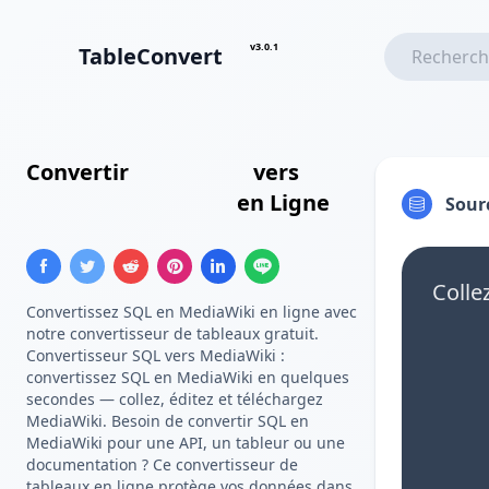
v3.0.1
TableConvert
Convertir
Insert SQL
vers
Tableau MediaWiki
en Ligne
Sour
Colle
Convertissez SQL en MediaWiki en ligne avec
notre convertisseur de tableaux gratuit.
Convertisseur SQL vers MediaWiki :
convertissez SQL en MediaWiki en quelques
secondes — collez, éditez et téléchargez
MediaWiki. Besoin de convertir SQL en
MediaWiki pour une API, un tableur ou une
documentation ? Ce convertisseur de
tableaux en ligne protège vos données dans