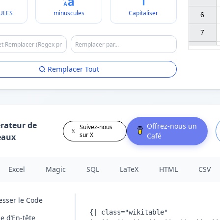
ULES
minuscules
Capitaliser
6

7

Remplacer Tout
rateur de
Offrez-nous un
Suivez-nous
sur X
Café
eaux
Excel
Magic
SQL
LaTeX
HTML
CSV
sser le Code
e d’En-tête