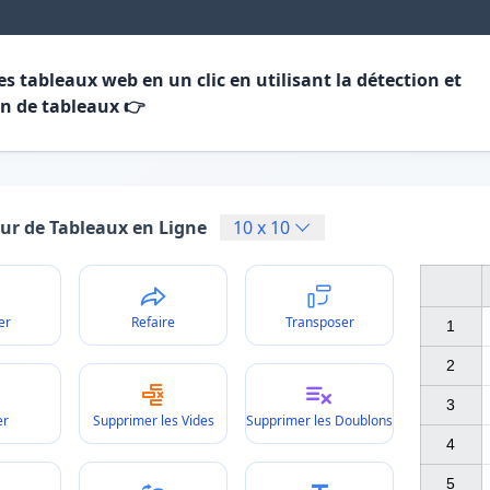
es tableaux web en un clic en utilisant la détection et
on de tableaux 👉
eur de Tableaux en Ligne
10
x
10
er
Refaire
Transposer
1

2

3

er
Supprimer les Vides
Supprimer les Doublons
4

5
