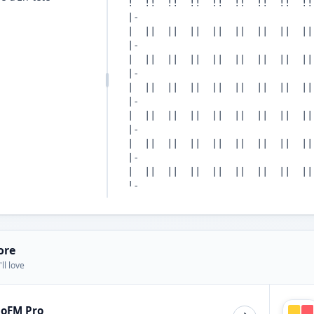
ore
ll love
ioFM Pro