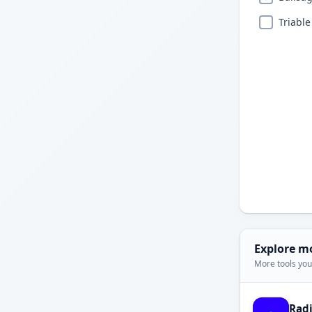
Triable
Explore m
More tools you'
Rad