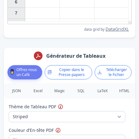
6

7

DataGridXL
data grid by
Générateur de Tableaux
Offrez-nous
Copier dans le
Télécharger
un Café
Presse-papiers
le Fichier
JSON
Excel
Magic
SQL
LaTeX
HTML
Thème de Tableau PDF
Couleur d’En-tête PDF