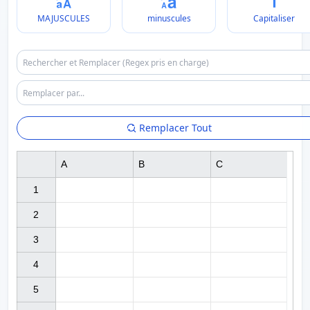
MAJUSCULES
minuscules
Capitaliser
Remplacer Tout
A
B
C
1

2

3

4

5
