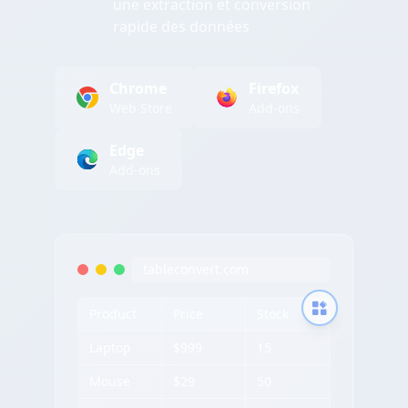
une extraction et conversion
rapide des données
Chrome
Firefox
Web Store
Add-ons
Edge
Add-ons
tableconvert.com
Product
Price
Stock
Laptop
$999
15
Mouse
$29
50