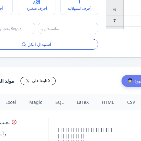
أحرف استهلالية
أحرف صغيرة
أح
6

7

استبدال الكل
مولد ال
هوة
تابعنا على X
Excel
Magic
SQL
LaTeX
HTML
CSV
تجنب 
رأس