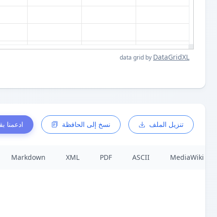
DataGridXL
data grid by
تنزيل الملف
نسخ إلى الحافظة
ادعمنا بق
Markdown
XML
PDF
ASCII
MediaWiki