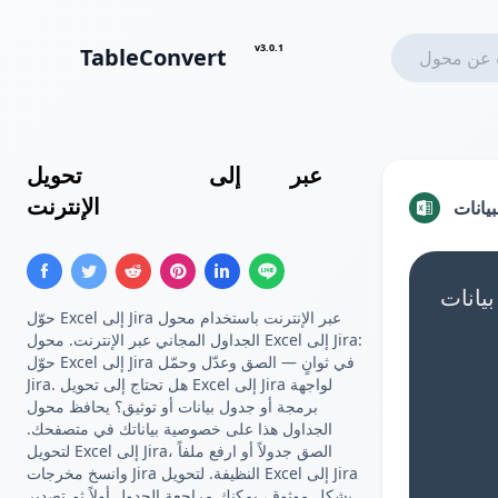
v3.0.1
TableConvert
عبر
جدول Jira
إلى
Excel
تحويل
الإنترنت
يانات
حوّل Excel إلى Jira عبر الإنترنت باستخدام محول
الجداول المجاني عبر الإنترنت. محول Excel إلى Jira:
حوّل Excel إلى Jira في ثوانٍ — الصق وعدّل وحمّل
Jira. هل تحتاج إلى تحويل Excel إلى Jira لواجهة
برمجة أو جدول بيانات أو توثيق؟ يحافظ محول
الجداول هذا على خصوصية بياناتك في متصفحك.
لتحويل Excel إلى Jira، الصق جدولاً أو ارفع ملفاً
وانسخ مخرجات Jira النظيفة. لتحويل Excel إلى Jira
بشكل موثوق، يمكنك مراجعة الجدول أولاً ثم تصدير