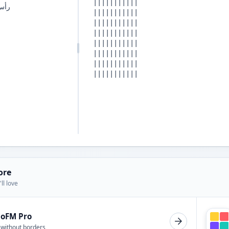
رأس
ore
ll love
ioFM Pro
 without borders