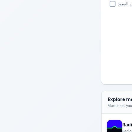
 العمود
Explore m
More tools you'
Rad
Radio