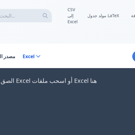
CSV
فة
مولد جدول LaTeX
إلى
Excel
Excel
مصدر الب
الصق بيانات Excel أو اسحب ملفات Excel هنا