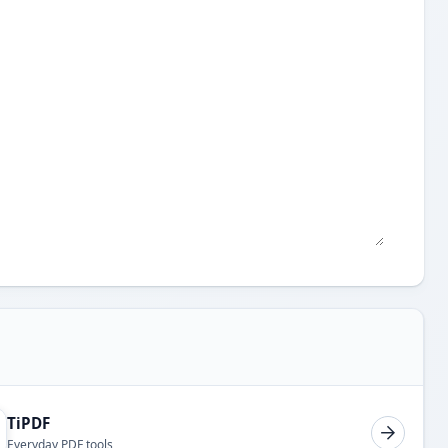
TiPDF
Everyday PDF tools