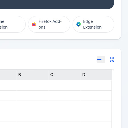
me
Firefox Add-
Edge
sion
ons
Extension
B
C
D