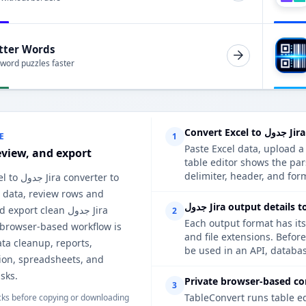
tter Words
 word puzzles faster
Jira with
E
1
Paste Excel data, upload a
eview, and export
table edit جدول Jira, so you can catch
delimiter, header, and form
is Excel to
 data, review rows and
Jira output details to c
ns, and export clean
2
Each output format has its
 browser-based workflow is
and file ex جدول Jira, review the options when the result will
ata cleanup, reports,
be used in an API, databas
on, spreadsheets, and
sks.
Private browser-based co
3
TableConvert runs table e
ks before copying or downloading