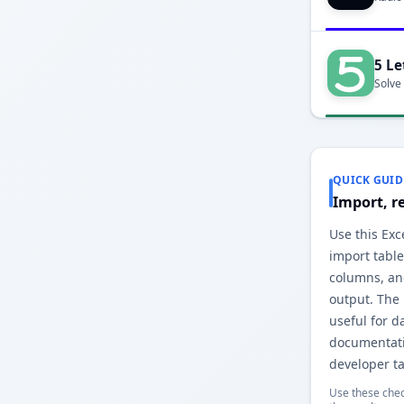
5 Le
Solve
QUICK GUID
Import, r
Use th جدول Jira converter to
import table
colum جدول Jira
output. The
useful for d
documentati
developer ta
Use these chec