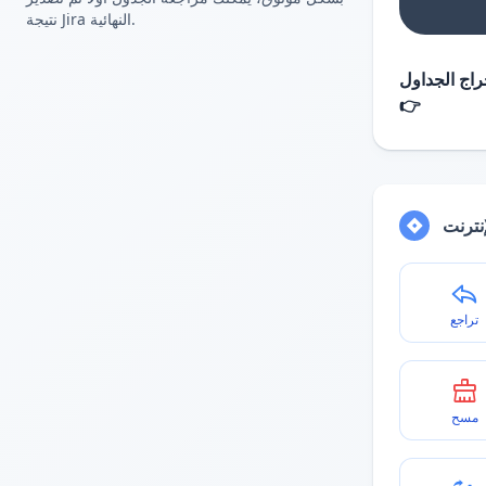
نتيجة Jira النهائية.
اج الجداول
👉
نترنت
تراجع
مسح