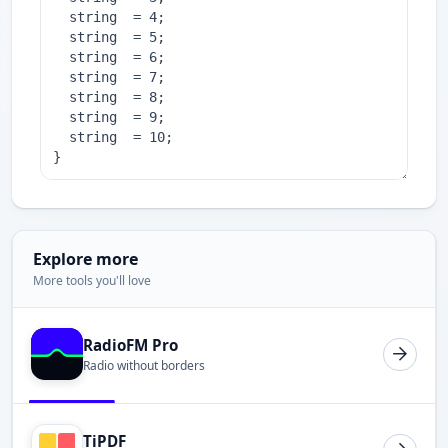
Explore more
More tools you'll love
RadioFM Pro
Radio without borders
TiPDF