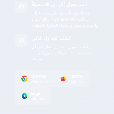
دعم محول أكثر من 30 تنسيقاً
حوّل الجداول المستخرجة إلى Excel
وCSV وJSON وMarkdown وSQL
والمزيد باستخدام محول الجداول المتقدم
كشف الجداول الذكي
يكتشف ويبرز الجداول تلقائياً في أي
صفحة ويب لاستخراج وتحويل البيانات
بسرعة
Chrome
Firefox
Web Store
Add-ons
Edge
Add-ons