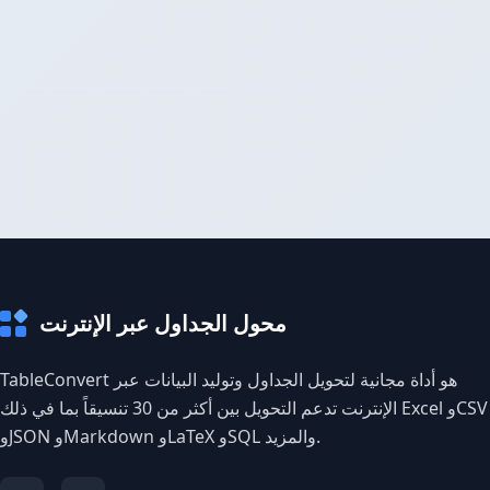
محول الجداول عبر الإنترنت
TableConvert هو أداة مجانية لتحويل الجداول وتوليد البيانات عبر
الإنترنت تدعم التحويل بين أكثر من 30 تنسيقاً بما في ذلك Excel وCSV
وJSON وMarkdown وLaTeX وSQL والمزيد.