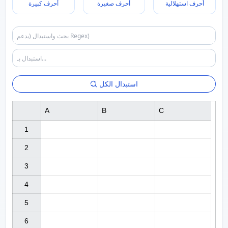
أحرف استهلالية
أحرف صغيرة
أحرف كبيرة
استبدال الكل
A
B
C
1

2

3

4

5

6
