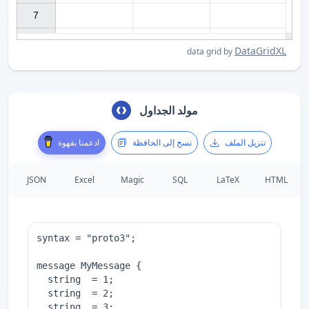
7

DataGridXL
data grid by
مولد الجداول
تنزيل الملف
نسخ إلى الحافظة
ادعمنا بقهوة
JSON
Excel
Magic
SQL
LaTeX
HTML