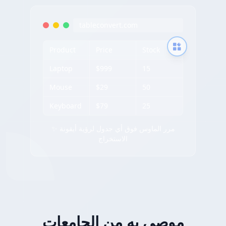
tableconvert.com
Product
Price
Stock
Laptop
$999
15
Mouse
$29
50
Keyboard
$79
25
✨ مرر الماوس فوق أي جدول لرؤية أيقونة
الاستخراج
موصى به من الجامعات