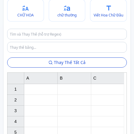
CHỮ HOA
chữ thường
Viết Hoa Chữ Đầu
Thay Thế Tất Cả
A
B
C
1

2

3

4

5
