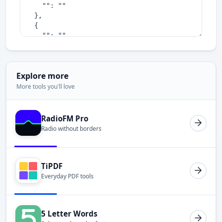
Explore more
More tools you'll love
RadioFM Pro
Radio without borders
TiPDF
Everyday PDF tools
5 Letter Words