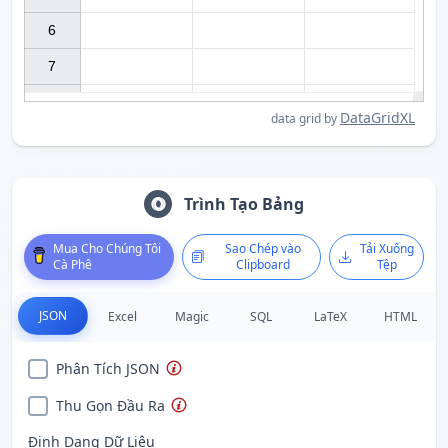
6

7

DataGridXL
data grid by
Trình Tạo Bảng
Mua Cho Chúng Tôi
Sao Chép vào
Tải Xuống
Cà Phê
Clipboard
Tệp
JSON
Excel
Magic
SQL
LaTeX
HTML
Phân Tích JSON
Thu Gọn Đầu Ra
Định Dạng Dữ Liệu