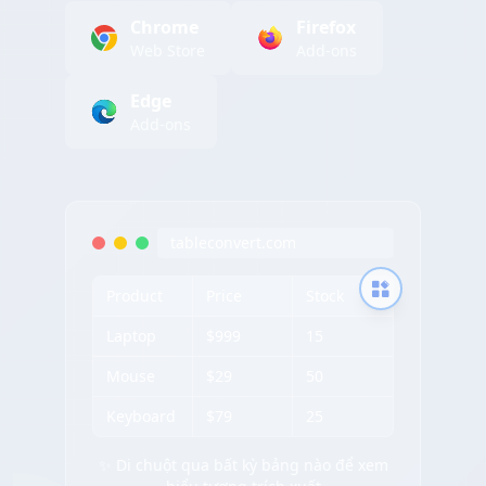
Chrome
Firefox
Web Store
Add-ons
Edge
Add-ons
tableconvert.com
Product
Price
Stock
Laptop
$999
15
Mouse
$29
50
Keyboard
$79
25
✨ Di chuột qua bất kỳ bảng nào để xem