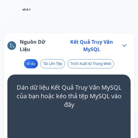
v3.0.1
Nguồn Dữ
Kết Quả Truy Vấn
Liệu
MySQL
Ví dụ
Tải Lên Tệp
Trích Xuất từ Trang Web
Dán dữ liệu Kết Quả Truy Vấn MySQL
của bạn hoặc kéo thả tệp MySQL vào
đây