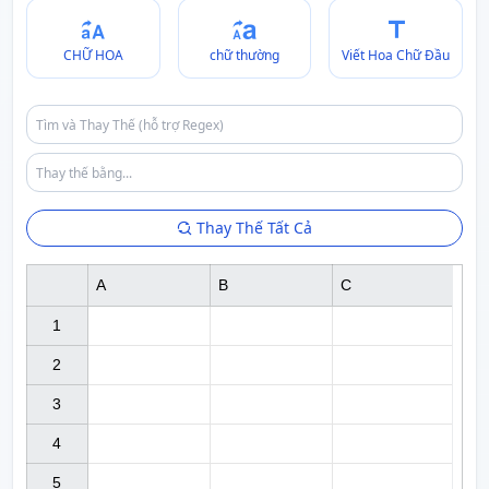
CHỮ HOA
chữ thường
Viết Hoa Chữ Đầu
Thay Thế Tất Cả
A
B
C
1

2

3

4

5
