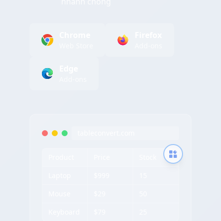
nhanh chóng
Chrome
Firefox
Web Store
Add-ons
Edge
Add-ons
tableconvert.com
Product
Price
Stock
Laptop
$999
15
Mouse
$29
50
Keyboard
$79
25