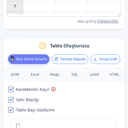
7

DataGridXL
data grid by
Tablo Oluşturucu
Bize Kahve Ismarla
Panoya Kopyala
Dosya İndir
JSON
Excel
Magic
SQL
LaTeX
HTML
Karakterleri Kaçır
Satır Başlığı
Tablo Başı Sözdizimi