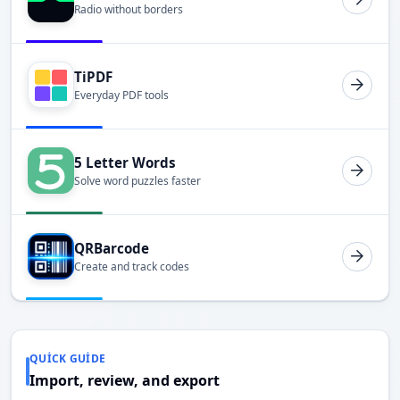
Radio without borders
TiPDF
Everyday PDF tools
5 Letter Words
Solve word puzzles faster
QRBarcode
Create and track codes
QUICK GUIDE
Import, review, and export