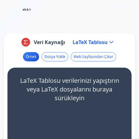
v3.0.1
Veri Kaynağı
LaTeX Tablosu
Örnek
Dosya Yükle
Web Sayfasından Çıkar
LaTeX Tablosu verilerinizi yapıştırın
veya LaTeX dosyalarını buraya
sürükleyin