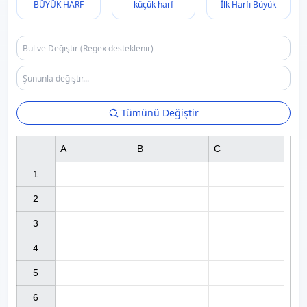
BÜYÜK HARF
küçük harf
İlk Harfi Büyük
Tümünü Değiştir
A
B
C
1

2

3

4

5

6
