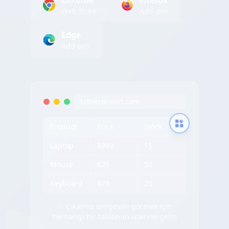
Chrome
Firefox
Web Store
Add-ons
Edge
Add-ons
tableconvert.com
Product
Price
Stock
Laptop
$999
15
Mouse
$29
50
Keyboard
$79
25
✨ Çıkarma simgesini görmek için
herhangi bir tablonun üzerine gelin