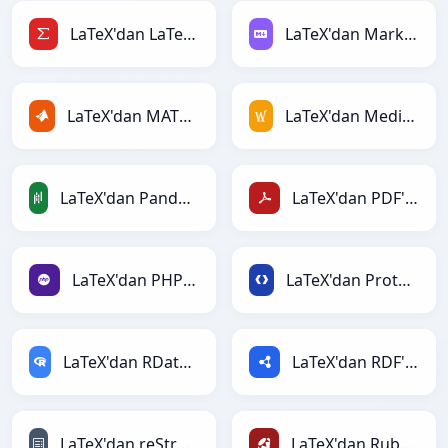
LaTeX'dan LaTeX'ye
LaTeX'dan Markdown'ye
LaTeX'dan MATLAB'ye
LaTeX'dan MediaWiki'ye
LaTeX'dan PandasDataFrame'ye
LaTeX'dan PDF'ye
LaTeX'dan PHP'ye
LaTeX'dan Protobuf'ye
LaTeX'dan RDataFrame'ye
LaTeX'dan RDF'ye
LaTeX'dan reStructuredText'ye
LaTeX'dan Ruby'ye