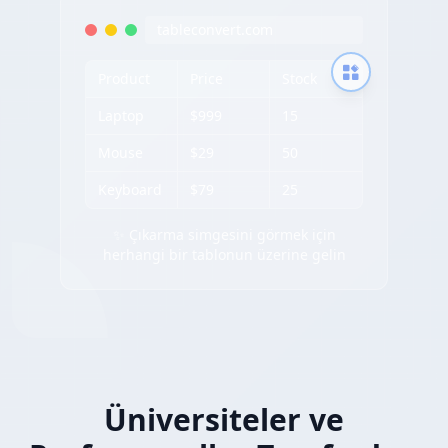
tableconvert.com
Product
Price
Stock
Laptop
$999
15
Mouse
$29
50
Keyboard
$79
25
✨ Çıkarma simgesini görmek için
herhangi bir tablonun üzerine gelin
Üniversiteler ve