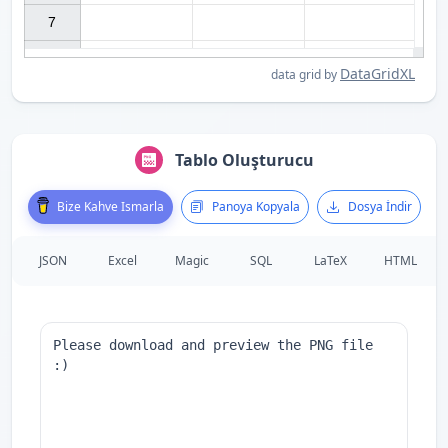
7

DataGridXL
data grid by
Tablo Oluşturucu
Bize Kahve Ismarla
Panoya Kopyala
Dosya İndir
JSON
Excel
Magic
SQL
LaTeX
HTML