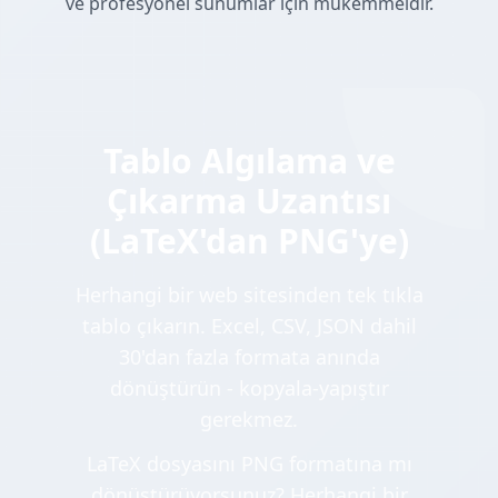
ve profesyonel sunumlar için mükemmeldir.
Tablo Algılama ve
Çıkarma Uzantısı
(LaTeX'dan PNG'ye)
Herhangi bir web sitesinden tek tıkla
tablo çıkarın. Excel, CSV, JSON dahil
30'dan fazla formata anında
dönüştürün - kopyala-yapıştır
gerekmez.
LaTeX dosyasını PNG formatına mı
dönüştürüyorsunuz? Herhangi bir