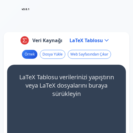
v3.0.1
Veri Kaynağı
LaTeX Tablosu
Örnek
Dosya Yükle
Web Sayfasından Çıkar
LaTeX Tablosu verilerinizi yapıştırın
veya LaTeX dosyalarını buraya
sürükleyin