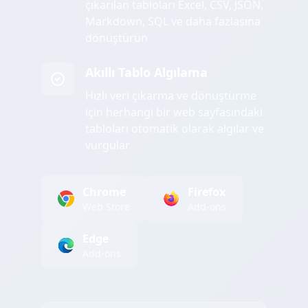
çıkarılan tabloları Excel, CSV, JSON,
Markdown, SQL ve daha fazlasına
dönüştürün
Akıllı Tablo Algılama
Hızlı veri çıkarma ve dönüştürme
için herhangi bir web sayfasındaki
tabloları otomatik olarak algılar ve
vurgular
Chrome
Firefox
Web Store
Add-ons
Edge
Add-ons