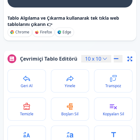
Tablo Algılama ve Çıkarma kullanarak tek tıkla web
tablolarını çıkarın 👉
Chrome
Firefox
Edge
Çevrimiçi Tablo Editörü
10
x
10
Geri Al
Yinele
Transpoz
Temizle
Boşları Sil
Kopyaları Sil