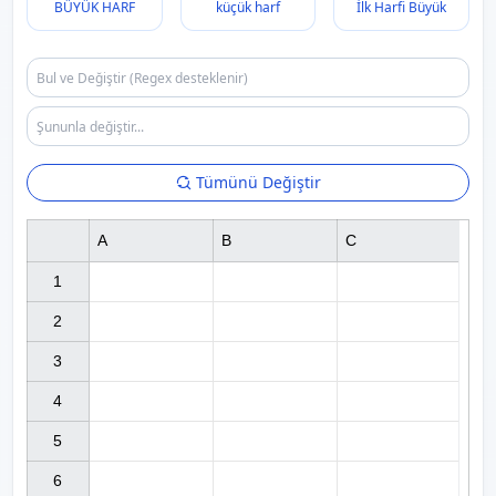
BÜYÜK HARF
küçük harf
İlk Harfi Büyük
Tümünü Değiştir
A
B
C
1

2

3

4

5

6
