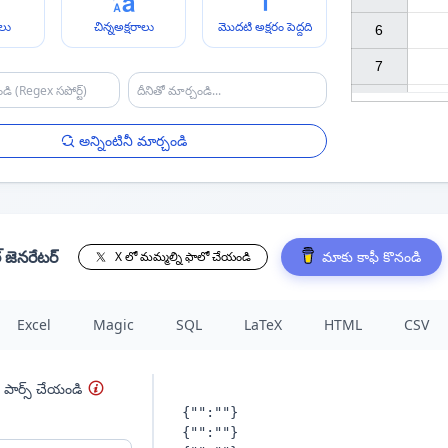
ాలు
చిన్నఅక్షరాలు
మొదటి అక్షరం పెద్దది
6

7

అన్నింటినీ మార్చండి
 జెనరేటర్
మాకు కాఫీ కొనండి
X లో మమ్మల్ని ఫాలో చేయండి
Excel
Magic
SQL
LaTeX
HTML
CSV
 పార్స్ చేయండి