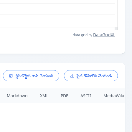
DataGridXL
data grid by
క్లిప్‌బోర్డ్‌కు కాపీ చేయండి
ఫైల్ డౌన్‌లోడ్ చేయండి
Markdown
XML
PDF
ASCII
MediaWiki