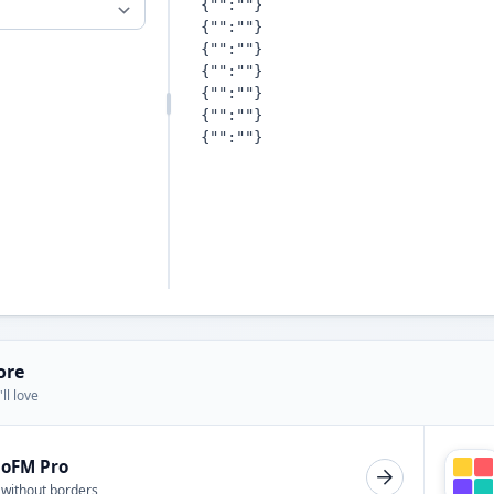
ore
ll love
ioFM Pro
 without borders