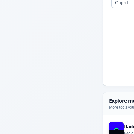
Explore m
More tools you'
Rad
Radio