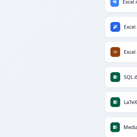
Excel
Excel
SQL న
LaTeX