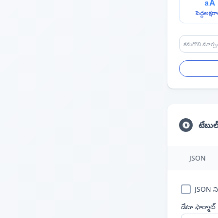
పెద్దఅక్షర
టేబుల్
JSON
JSON ని
డేటా ఫార్మాట్