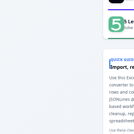
5 Le
Solve
QUICK GUID
Import, r
Use this Exce
converter to
rows and co
JSONLines ఫా
based workfl
cleanup, re
spreadsheet
Use these chec