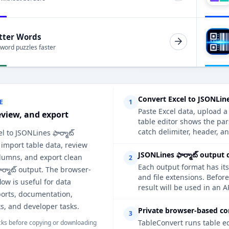
tter Words
 word puzzles faster
Convert Excel to JSONLines
E
1
Paste Excel data, upload a
eview, and export
table editor shows the par
catch delimiter, header, an
l to JSONLines ఫార్మాట్
 import table data, review
JSONLines ఫార్మాట్ output 
lumns, and export clean
2
Each output format has its
ర్మాట్ output. The browser-
and file extensions. Befor
ow is useful for data
result will be used in an A
ports, documentation,
s, and developer tasks.
Private browser-based co
3
TableConvert runs table e
ks before copying or downloading