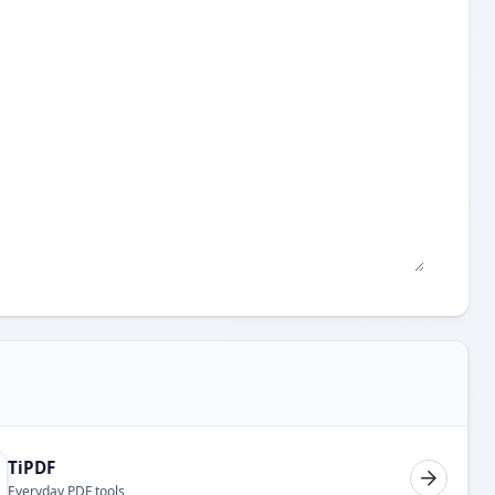
TiPDF
Everyday PDF tools