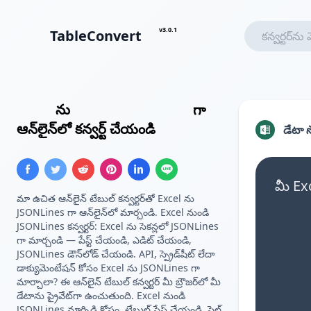
v3.0.1
TableConvert
Excel
ను
JSONLines ఫార్మాట్
గా
ఆన్‌లైన్‌లో కన్వర్ట్ చేయండి
డేటా స
మీ Exc
మా ఉచిత ఆన్‌లైన్ టేబుల్ కన్వర్టర్‌తో Excel ను
JSONLines గా ఆన్‌లైన్‌లో మార్చండి. Excel నుండి
JSONLines కన్వర్టర్: Excel ను సెకన్లలో JSONLines
గా మార్చండి — పేస్ట్ చేయండి, ఎడిట్ చేయండి,
JSONLines డౌన్‌లోడ్ చేయండి. API, స్ప్రెడ్‌షీట్ లేదా
డాక్యుమెంటేషన్ కోసం Excel ను JSONLines గా
మార్చాలా? ఈ ఆన్‌లైన్ టేబుల్ కన్వర్టర్ మీ బ్రౌజర్‌లో మీ
డేటాను ప్రైవేట్‌గా ఉంచుతుంది. Excel నుండి
JSONLines మార్పిడి కోసం, టేబుల్ పేస్ట్ చేయండి, ఫైల్