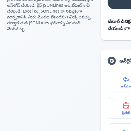
అప్‌లోడ్ చేయండి, క్లీన్ JSONLines అవుట్‌పుట్ కాపీ
చేయండి. Excel ను JSONLines గా నమ్మకంగా
మార్చడానికి, మీరు మొదట టేబుల్‌ను సమీక్షించవచ్చు,
టేబుల్ డిటెక్షన
తర్వాత తుది JSONLines ఫలితాన్ని ఎగుమతి
చేయండి 👉
చేయవచ్చు.
ఆన్‌లై
అన్‌డూ
క్లియర్