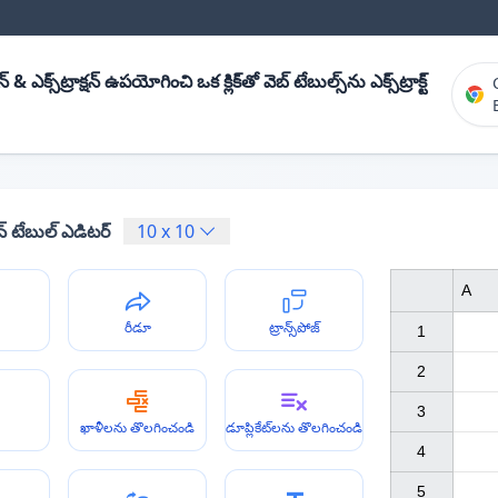
్ & ఎక్స్‌ట్రాక్షన్ ఉపయోగించి ఒక క్లిక్‌తో వెబ్ టేబుల్స్‌ను ఎక్స్‌ట్రాక్ట్
న్ టేబుల్ ఎడిటర్
10
x
10
A
రీడూ
ట్రాన్స్‌పోజ్
1

2

3

ఖాళీలను తొలగించండి
డూప్లికేట్‌లను తొలగించండి
4

5
