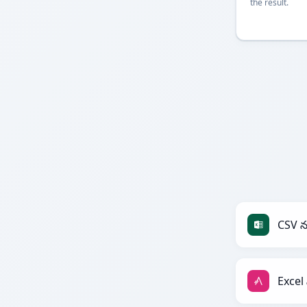
the result.
CSV న
Excel