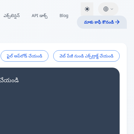
ఎక్స్‌టెన్షన్
API డాక్స్
Blog
మాకు కాఫీ కొనండి
ఫైల్ అప్‌లోడ్ చేయండి
వెబ్ పేజీ నుండి ఎక్స్‌ట్రాక్ట్ చేయండి
్ చేయండి