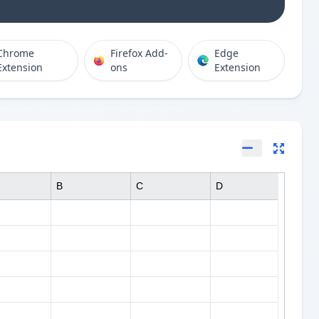
Chrome
Firefox Add-
Edge
Extension
ons
Extension
B
C
D