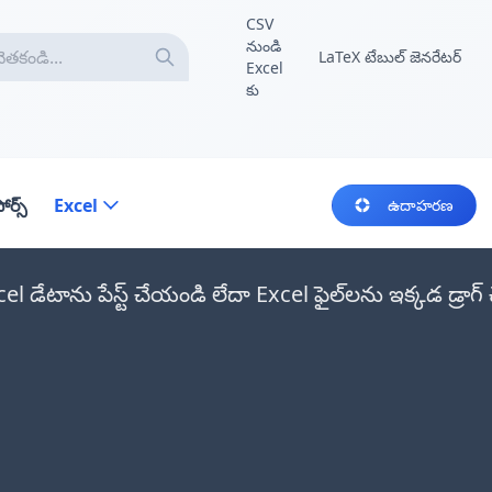
CSV
నుండి
LaTeX టేబుల్ జెనరేటర్
Excel
కు
ోర్స్
Excel
ఉదాహరణ
el డేటాను పేస్ట్ చేయండి లేదా Excel ఫైల్‌లను ఇక్కడ డ్రాగ