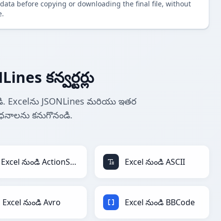
data before copying or downloading the final file, without
e.
ines కన్వర్టర్లు
ించండి. Excelను JSONLines మరియు ఇతర
సాధనాలను కనుగొనండి.
Excel నుండి ActionScript
Excel నుండి ASCII
Excel నుండి Avro
Excel నుండి BBCode