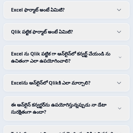
Excel ఫార్మాట్ అంటే ఏమిటి?
Qlik పట్టిక ఫార్మాట్ అంటే ఏమిటి?
Excel ను Qlik పట్టిక గా ఆన్‌లైన్‌లో కన్వర్ట్ చేయండి ను
ఉచితంగా ఎలా ఉపయోగించాలి?
Excelను ఆన్‌లైన్‌లో Qlikకి ఎలా మార్చాలి?
ఈ ఆన్‌లైన్ కన్వర్టర్‌ను ఉపయోగిస్తున్నప్పుడు నా డేటా
సురక్షితంగా ఉందా?