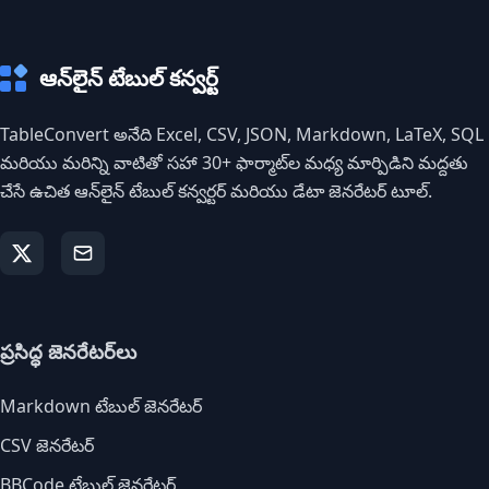
ఆన్‌లైన్ టేబుల్ కన్వర్ట్
TableConvert అనేది Excel, CSV, JSON, Markdown, LaTeX, SQL
మరియు మరిన్ని వాటితో సహా 30+ ఫార్మాట్‌ల మధ్య మార్పిడిని మద్దతు
చేసే ఉచిత ఆన్‌లైన్ టేబుల్ కన్వర్టర్ మరియు డేటా జెనరేటర్ టూల్.
ప్రసిద్ధ జెనరేటర్‌లు
Markdown టేబుల్ జెనరేటర్
CSV జెనరేటర్
BBCode టేబుల్ జెనరేటర్