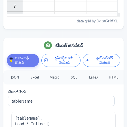
7

DataGridXL
data grid by
టేబుల్ జెనరేటర్
మాకు కాఫీ
క్లిప్‌బోర్డ్‌కు కాపీ
ఫైల్ డౌన్‌లోడ్
కొనండి
చేయండి
చేయండి
JSON
Excel
Magic
SQL
LaTeX
HTML
టేబుల్ పేరు