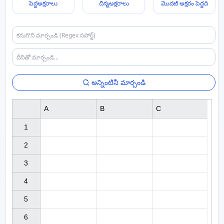
పెద్దఅక్షరాలు
చిన్నఅక్షరాలు
మొదటి అక్షరం పెద్దది
అన్నింటినీ మార్చండి
A
B
C
1

2

3

4

5

6
