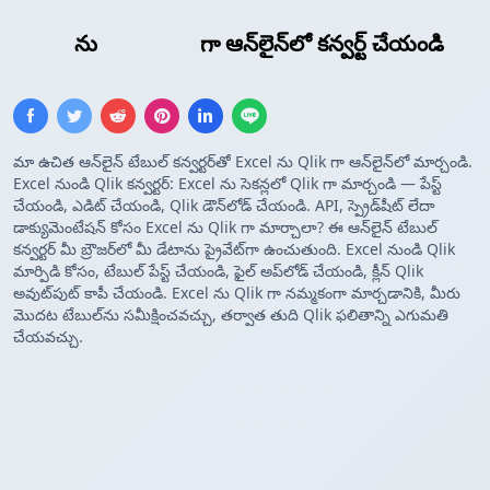
Excel
ను
Qlik పట్టిక
గా ఆన్‌లైన్‌లో కన్వర్ట్ చేయండి
మా ఉచిత ఆన్‌లైన్ టేబుల్ కన్వర్టర్‌తో Excel ను Qlik గా ఆన్‌లైన్‌లో మార్చండి.
Excel నుండి Qlik కన్వర్టర్: Excel ను సెకన్లలో Qlik గా మార్చండి — పేస్ట్
చేయండి, ఎడిట్ చేయండి, Qlik డౌన్‌లోడ్ చేయండి. API, స్ప్రెడ్‌షీట్ లేదా
డాక్యుమెంటేషన్ కోసం Excel ను Qlik గా మార్చాలా? ఈ ఆన్‌లైన్ టేబుల్
కన్వర్టర్ మీ బ్రౌజర్‌లో మీ డేటాను ప్రైవేట్‌గా ఉంచుతుంది. Excel నుండి Qlik
మార్పిడి కోసం, టేబుల్ పేస్ట్ చేయండి, ఫైల్ అప్‌లోడ్ చేయండి, క్లీన్ Qlik
అవుట్‌పుట్ కాపీ చేయండి. Excel ను Qlik గా నమ్మకంగా మార్చడానికి, మీరు
మొదట టేబుల్‌ను సమీక్షించవచ్చు, తర్వాత తుది Qlik ఫలితాన్ని ఎగుమతి
చేయవచ్చు.