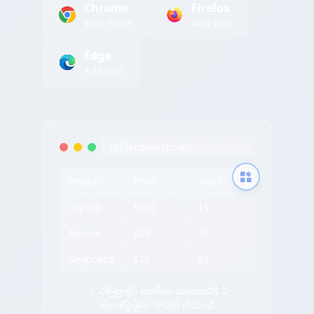
Chrome
Firefox
Web Store
Add-ons
Edge
Add-ons
tableconvert.com
Product
Price
Stock
Laptop
$999
15
Mouse
$29
50
Keyboard
$79
25
✨ ఎక్స్‌ట్రాక్షన్ ఐకాన్‌ను చూడటానికి ఏ
టేబుల్‌పైనైనా హోవర్ చేయండి