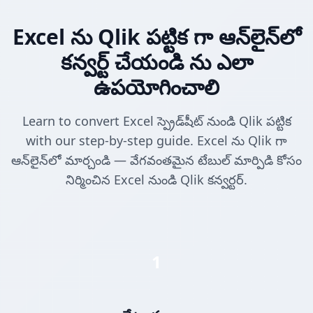
Excel ను Qlik పట్టిక గా ఆన్‌లైన్‌లో
కన్వర్ట్ చేయండి ను ఎలా
ఉపయోగించాలి
Learn to convert Excel స్ప్రెడ్‌షీట్ నుండి Qlik పట్టిక
with our step-by-step guide. Excel ను Qlik గా
ఆన్‌లైన్‌లో మార్చండి — వేగవంతమైన టేబుల్ మార్పిడి కోసం
నిర్మించిన Excel నుండి Qlik కన్వర్టర్.
1