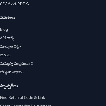
CSV నుండి PDF కు
వనరులు
Blog
API డాక్స్
మార్పుల చిట్టా
గురించి
మమ్మల్ని సంప్రదించండి
గోప్యతా విధానం
స్పాన్సర్‌లు
Find Referral Code & Link