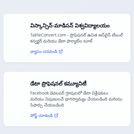
విస్కాన్సిన్-మాడిసన్ విశ్వవిద్యాలయం
TableConvert.com - ప్రొఫెషనల్ ఉచిత ఆన్‌లైన్ టేబుల్
కన్వర్టర్ మరియు డేటా ఫార్మాట్‌ల టూల్
వ్యాసం చదవండి
డేటా ప్రొఫెషనల్ కమ్యూనిటీ
Facebook డెవలపర్ గ్రూపులలో డేటా విశ్లేషకులు
మరియు నిపుణులచే భాగస్వామ్యం చేయబడింది మరియు
సిఫార్సు చేయబడింది
పోస్ట్ చూడండి