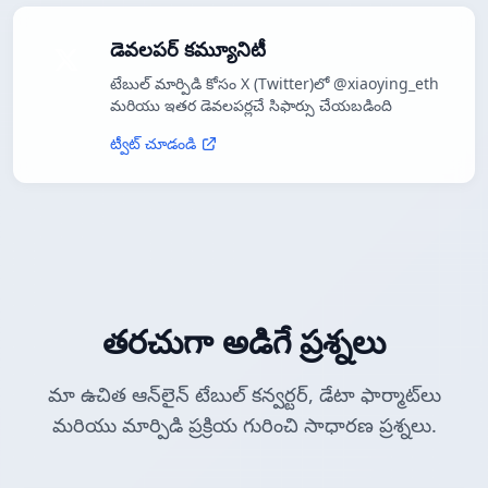
డెవలపర్ కమ్యూనిటీ
టేబుల్ మార్పిడి కోసం X (Twitter)లో @xiaoying_eth
మరియు ఇతర డెవలపర్లచే సిఫార్సు చేయబడింది
ట్వీట్ చూడండి
తరచుగా అడిగే ప్రశ్నలు
మా ఉచిత ఆన్‌లైన్ టేబుల్ కన్వర్టర్, డేటా ఫార్మాట్‌లు
మరియు మార్పిడి ప్రక్రియ గురించి సాధారణ ప్రశ్నలు.