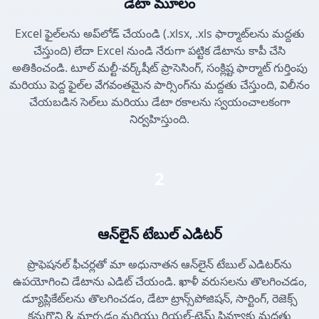
డేటా మూలం
Excel ఫైల్‌లను అప్‌లోడ్ చేయండి (.xlsx, .xls ఫార్మాట్‌లను మద్దతు
చేస్తుంది) లేదా Excel నుండి నేరుగా పట్టిక డేటాను కాపీ చేసి
అతికించండి. టూల్ మల్టీ-వర్క్‌షీట్ ప్రాసెసింగ్, సంక్లిష్ట ఫార్మాట్ గుర్తింపు
మరియు పెద్ద ఫైల్‌ల వేగవంతమైన పార్సింగ్‌ను మద్దతు చేస్తుంది, విలీనం
చేయబడిన సెల్‌లు మరియు డేటా రకాలను స్వయంచాలకంగా
నిర్వహిస్తుంది.
2
ఆన్‌లైన్ టేబుల్ ఎడిటర్
ప్రొఫెషనల్ ఫీచర్లతో మా అధునాతన ఆన్‌లైన్ టేబుల్ ఎడిటర్‌ను
ఉపయోగించి డేటాను ఎడిట్ చేయండి. ఖాళీ వరుసలను తొలగించడం,
డ్యూప్లికేట్‌లను తొలగించడం, డేటా ట్రాన్స్‌పోజిషన్, సార్టింగ్, రెజెక్స్
కనుగొని & మార్చడం మరియు రియల్-టైమ్ ప్రివ్యూకు మద్దతు