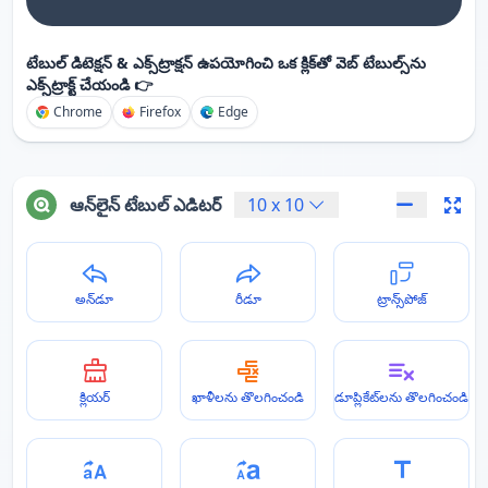
టేబుల్ డిటెక్షన్ & ఎక్స్‌ట్రాక్షన్ ఉపయోగించి ఒక క్లిక్‌తో వెబ్ టేబుల్స్‌ను
ఎక్స్‌ట్రాక్ట్ చేయండి 👉
Chrome
Firefox
Edge
ఆన్‌లైన్ టేబుల్ ఎడిటర్
10
x
10
అన్‌డూ
రీడూ
ట్రాన్స్‌పోజ్
క్లియర్
ఖాళీలను తొలగించండి
డూప్లికేట్‌లను తొలగించండి