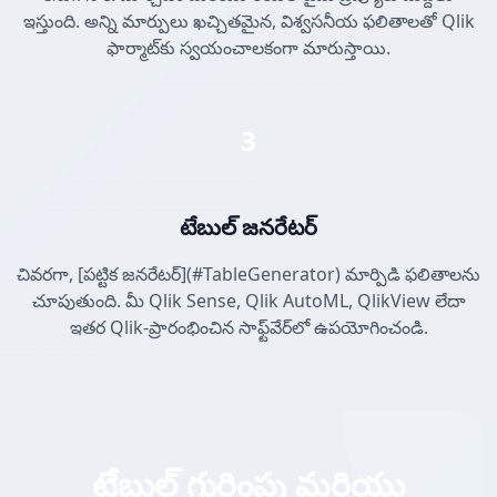
ఇస్తుంది. అన్ని మార్పులు ఖచ్చితమైన, విశ్వసనీయ ఫలితాలతో Qlik
ఫార్మాట్‌కు స్వయంచాలకంగా మారుస్తాయి.
3
టేబుల్ జనరేటర్
చివరగా, [పట్టిక జనరేటర్](#TableGenerator) మార్పిడి ఫలితాలను
చూపుతుంది. మీ Qlik Sense, Qlik AutoML, QlikView లేదా
ఇతర Qlik-ప్రారంభించిన సాఫ్ట్‌వేర్‌లో ఉపయోగించండి.
టేబుల్ గుర్తింపు మరియు