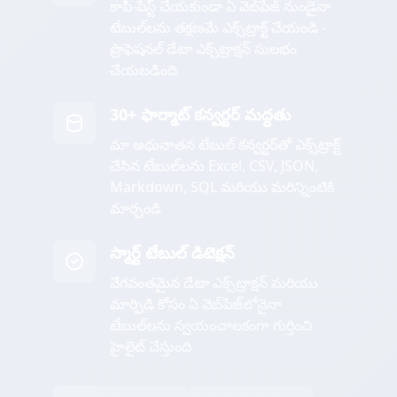
కాపీ-పేస్ట్ చేయకుండా ఏ వెబ్‌పేజ్ నుండైనా
టేబుల్‌లను తక్షణమే ఎక్స్‌ట్రాక్ట్ చేయండి -
ప్రొఫెషనల్ డేటా ఎక్స్‌ట్రాక్షన్ సులభం
చేయబడింది
30+ ఫార్మాట్ కన్వర్టర్ మద్దతు
మా అధునాతన టేబుల్ కన్వర్టర్‌తో ఎక్స్‌ట్రాక్ట్
చేసిన టేబుల్‌లను Excel, CSV, JSON,
Markdown, SQL మరియు మరిన్నింటికి
మార్చండి
స్మార్ట్ టేబుల్ డిటెక్షన్
వేగవంతమైన డేటా ఎక్స్‌ట్రాక్షన్ మరియు
మార్పిడి కోసం ఏ వెబ్‌పేజ్‌లోనైనా
టేబుల్‌లను స్వయంచాలకంగా గుర్తించి
హైలైట్ చేస్తుంది