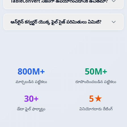
TableConvert నిజంగా ఉపయోగించడానికి ఉచితమా?
ఆన్‌లైన్ కన్వర్టర్ యొక్క ఫైల్ సైజ్ పరిమితులు ఏమిటి?
800M+
50M+
మార్చబడిన పట్టికలు
రూపొందించబడిన పట్టికలు
30+
5★
డేటా ఫైల్ ఫార్మాట్లు
వినియోగదారు రేటింగ్