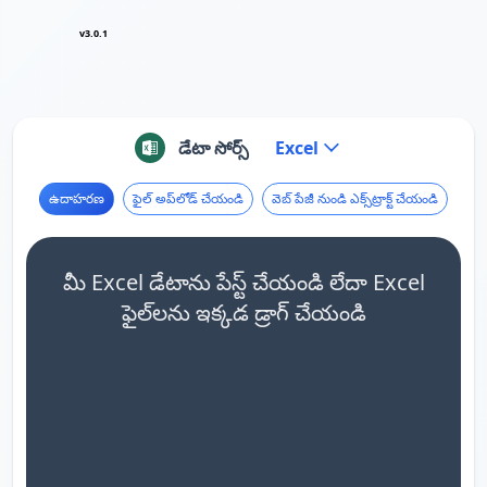
v3.0.1
డేటా సోర్స్
Excel
ఉదాహరణ
ఫైల్ అప్‌లోడ్ చేయండి
వెబ్ పేజీ నుండి ఎక్స్‌ట్రాక్ట్ చేయండి
మీ Excel డేటాను పేస్ట్ చేయండి లేదా Excel
ఫైల్‌లను ఇక్కడ డ్రాగ్ చేయండి