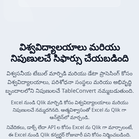
విశ్వవిద్యాలయాలు మరియు
నిపుణులచే సిఫార్సు చేయబడింది
విశ్వసనీయ టేబుల్ మార్పిడి మరియు డేటా ప్రాసెసింగ్ కోసం
విశ్వవిద్యాలయాలు, పరిశోధనా సంస్థలు మరియు అభివృద్ధి
బృందాలలోని నిపుణులచే TableConvert నమ్మబడుతుంది.
Excel నుండి Qlik మార్పిడి కోసం విశ్వవిద్యాలయాలు మరియు
నిపుణులచే నమ్మదగినది. ఆత్మవిశ్వాసంతో Excel ను Qlik గా
ఆన్‌లైన్‌లో మార్చండి.
నివేదికలు, డాక్స్ లేదా API ల కోసం Excel ను Qlik గా మార్చాలంటే,
ఈ Excel నుండి Qlik కన్వర్టర్ రోజువారీ పని కోసం నిర్మించబడింది.