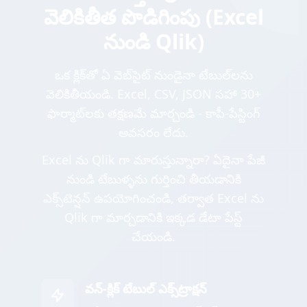
వెలికితీత పొడిగింపు (Excel
నుండి Qlik)
ఒక క్లిక్‌తో ఏ వెబ్‌సైట్ నుండైనా టేబుల్‌లను
వెలికితీయండి. Excel, CSV, JSON సహా 30+
ఫార్మాట్‌లకు తక్షణమే మార్చండి - కాపీ-పేస్టింగ్
అవసరం లేదు.
Excel ను Qlik గా మారుస్తున్నారా? ఏదైనా పేజీ
నుండి టేబుళ్ళను గుర్తించి తీయడానికి
ఎక్స్‌టెన్షన్ ఉపయోగించండి, తర్వాత Excel ను
Qlik గా మార్చడానికి ఇక్కడ డేటా పేస్ట్
చేయండి.
వన్-క్లిక్ టేబుల్ ఎక్స్‌ట్రాక్షన్