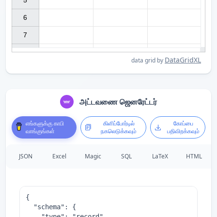
5

6

7

DataGridXL
data grid by
அட்டவணை ஜெனரேட்டர்
எங்களுக்கு காபி
கிளிப்போர்டில்
கோப்பை
வாங்குங்கள்
நகலெடுக்கவும்
பதிவிறக்கவும்
JSON
Excel
Magic
SQL
LaTeX
HTML