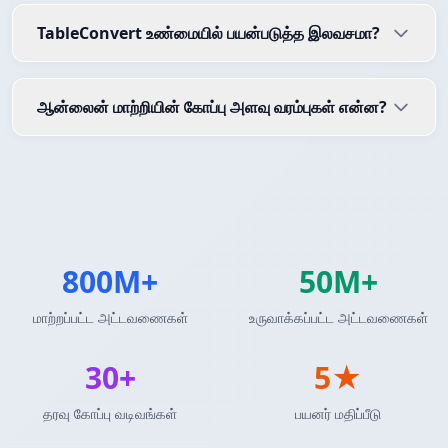
TableConvert உண்மையில் பயன்படுத்த இலவசமா?
ஆன்லைன் மாற்றியின் கோப்பு அளவு வரம்புகள் என்ன?
800M+
50M+
மாற்றப்பட்ட அட்டவணைகள்
உருவாக்கப்பட்ட அட்டவணைகள்
30+
5★
தரவு கோப்பு வடிவங்கள்
பயனர் மதிப்பீடு