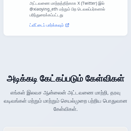
அட்டவணை மாற்றத்திற்காக X (Twitter) இல்
@xiaoying_eth மற்றும் பிற டெவலப்பர்களால்
பரிந்துரைக்கப்பட்டது
ட்வீட்டைப் பார்க்கவும்
அடிக்கடி கேட்கப்படும் கேள்விகள்
எங்கள் இலவச ஆன்லைன் அட்டவணை மாற்றி, தரவு
வடிவங்கள் மற்றும் மாற்றும் செயல்முறை பற்றிய பொதுவான
கேள்விகள்.