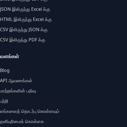
JSON இலிருந்து Excel க்கு
HTML இலிருந்து Excel க்கு
CSV இலிருந்து JSON க்கு
CSV இலிருந்து PDF க்கு
வளங்கள்
Blog
API ஆவணங்கள்
மாற்றங்களின் பதிவு
பற்றி
எங்களைத் தொடர்பு கொள்ளவும்
தனியுரிமைக் கொள்கை