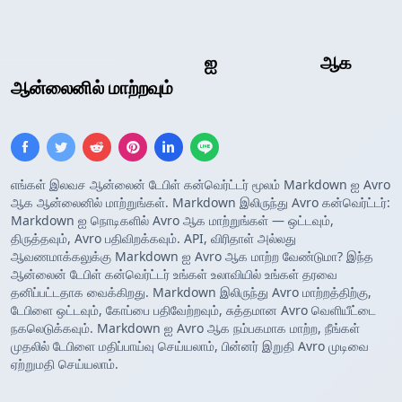
Markdown அட்டவணை
ஐ
Avro ஸ்கீமா
ஆக
ஆன்லைனில் மாற்றவும்
எங்கள் இலவச ஆன்லைன் டேபிள் கன்வெர்ட்டர் மூலம் Markdown ஐ Avro
ஆக ஆன்லைனில் மாற்றுங்கள். Markdown இலிருந்து Avro கன்வெர்ட்டர்:
Markdown ஐ நொடிகளில் Avro ஆக மாற்றுங்கள் — ஒட்டவும்,
திருத்தவும், Avro பதிவிறக்கவும். API, விரிதாள் அல்லது
ஆவணமாக்கலுக்கு Markdown ஐ Avro ஆக மாற்ற வேண்டுமா? இந்த
ஆன்லைன் டேபிள் கன்வெர்ட்டர் உங்கள் உலாவியில் உங்கள் தரவை
தனிப்பட்டதாக வைக்கிறது. Markdown இலிருந்து Avro மாற்றத்திற்கு,
டேபிளை ஒட்டவும், கோப்பை பதிவேற்றவும், சுத்தமான Avro வெளியீட்டை
நகலெடுக்கவும். Markdown ஐ Avro ஆக நம்பகமாக மாற்ற, நீங்கள்
முதலில் டேபிளை மதிப்பாய்வு செய்யலாம், பின்னர் இறுதி Avro முடிவை
ஏற்றுமதி செய்யலாம்.