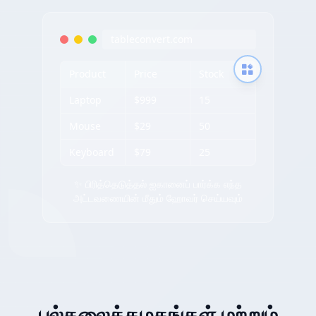
tableconvert.com
Product
Price
Stock
Laptop
$999
15
Mouse
$29
50
Keyboard
$79
25
✨ பிரித்தெடுத்தல் ஐகானைப் பார்க்க எந்த
அட்டவணையின் மீதும் ஹோவர் செய்யவும்
பல்கலைக்கழகங்கள் மற்றும்