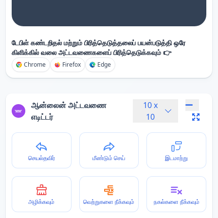
டேபிள் கண்டறிதல் மற்றும் பிரித்தெடுத்தலைப் பயன்படுத்தி ஒரே
கிளிக்கில் வலை அட்டவணைகளைப் பிரித்தெடுக்கவும் 👉
Chrome
Firefox
Edge
ஆன்லைன் அட்டவணை
10
x
எடிட்டர்
10
செயல்தவிர்
மீண்டும் செய்
இடமாற்று
அழிக்கவும்
வெற்றுகளை நீக்கவும்
நகல்களை நீக்கவும்