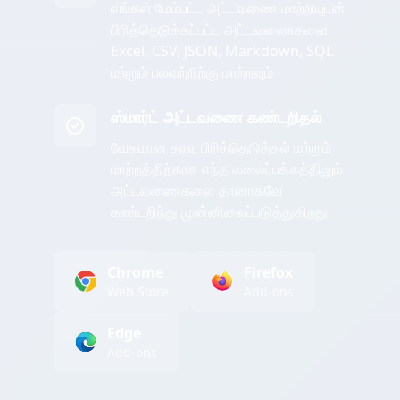
எங்கள் மேம்பட்ட அட்டவணை மாற்றியுடன்
பிரித்தெடுக்கப்பட்ட அட்டவணைகளை
Excel, CSV, JSON, Markdown, SQL
மற்றும் பலவற்றிற்கு மாற்றவும்
ஸ்மார்ட் அட்டவணை கண்டறிதல்
வேகமான தரவு பிரித்தெடுத்தல் மற்றும்
மாற்றத்திற்காக எந்த வலைப்பக்கத்திலும்
அட்டவணைகளை தானாகவே
கண்டறிந்து முன்னிலைப்படுத்துகிறது
Chrome
Firefox
Web Store
Add-ons
Edge
Add-ons