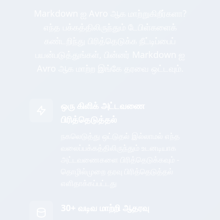
Markdown ஐ Avro ஆக மாற்றுகிறீர்களா?
எந்த பக்கத்திலிருந்தும் டேபிள்களைக்
கண்டறிந்து பிரித்தெடுக்க நீட்டிப்பைப்
பயன்படுத்துங்கள், பின்னர் Markdown ஐ
Avro ஆக மாற்ற இங்கே தரவை ஒட்டவும்.
ஒரு கிளிக் அட்டவணை
பிரித்தெடுத்தல்
நகலெடுத்து ஒட்டுதல் இல்லாமல் எந்த
வலைப்பக்கத்திலிருந்தும் உடனடியாக
அட்டவணைகளை பிரித்தெடுக்கவும் -
தொழில்முறை தரவு பிரித்தெடுத்தல்
எளிதாக்கப்பட்டது
30+ வடிவ மாற்றி ஆதரவு