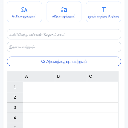
பெரிய எழுத்துகள்
சிறிய எழுத்துகள்
முதல் எழுத்து பெரியது
அனைத்தையும் மாற்றவும்
A
B
C
1

2

3

4
