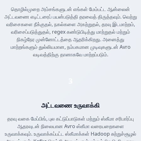
தொழில்முறை அம்சங்களுடன் எங்கள் மேம்பட்ட ஆன்லைன்
அட்டவணை எடிட்டரைப் பயன்படுத்தி தரவைத் திருத்தவும். வெற்று
வரிசைகளை நீக்குதல், நகல்களை அகற்றுதல், தரவு இடமாற்றம்,
வரிசைப்படுத்துதல், regex கண்டுபிடித்து மாற்றுதல் மற்றும்
நிகழ்நேர முன்னோட்டத்தை ஆதரிக்கிறது. அனைத்து
மாற்றங்களும் துல்லியமான, நம்பகமான முடிவுகளுடன் Avro
வடிவத்திற்கு தானாகவே மாற்றப்படும்.
3
அட்டவணை உருவாக்கி
தரவு வகை மேப்பிங், புல கட்டுப்பாடுகள் மற்றும் ஸ்கீமா சரிபார்ப்பு
ஆதரவுடன் நிலையான Avro ஸ்கீமா வரையறைகளை
உருவாக்கவும். உருவாக்கப்பட்ட ஸ்கீமாக்கள் Hadoop சுற்றுச்சூழல்