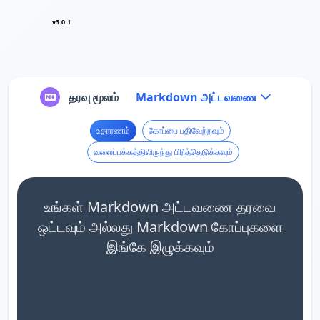
v3.0.1
தரவு மூலம்
Markdown அட்டவணை
உதாரணம்
கோப்பை பதிவேற்றவும்
வலைப்பக்கத்திலிருந்து பிரித்தெடுக்கவும்
உங்கள் Markdown அட்டவணை தரவை
ஒட்டவும் அல்லது Markdown கோப்புகளை
இங்கே இழுக்கவும்