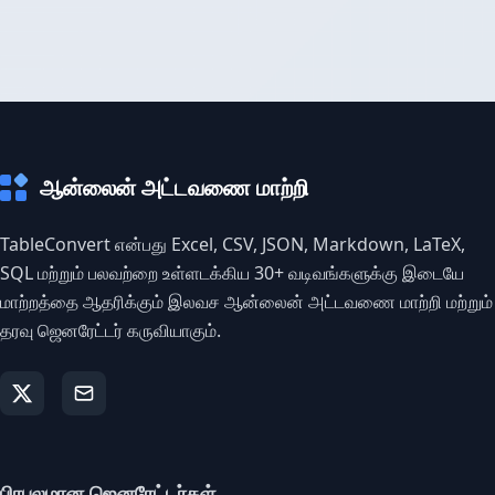
ஆன்லைன் அட்டவணை மாற்றி
TableConvert என்பது Excel, CSV, JSON, Markdown, LaTeX,
SQL மற்றும் பலவற்றை உள்ளடக்கிய 30+ வடிவங்களுக்கு இடையே
மாற்றத்தை ஆதரிக்கும் இலவச ஆன்லைன் அட்டவணை மாற்றி மற்றும்
தரவு ஜெனரேட்டர் கருவியாகும்.
பிரபலமான ஜெனரேட்டர்கள்