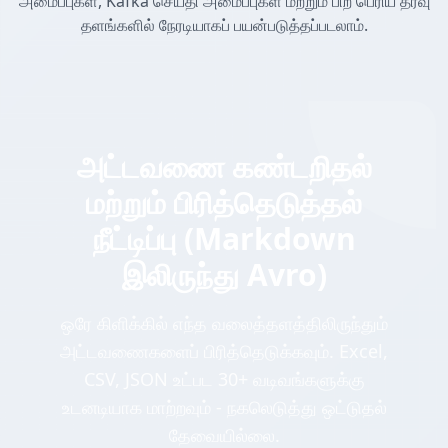
அமைப்புகள், Kafka செய்தி அமைப்புகள் மற்றும் பிற பெரிய தரவு
தளங்களில் நேரடியாகப் பயன்படுத்தப்படலாம்.
அட்டவணை கண்டறிதல்
மற்றும் பிரித்தெடுத்தல்
நீட்டிப்பு (Markdown
இலிருந்து Avro)
ஒரே கிளிக்கில் எந்த வலைத்தளத்திலிருந்தும்
அட்டவணைகளைப் பிரித்தெடுக்கவும். Excel,
CSV, JSON உட்பட 30+ வடிவங்களுக்கு
உடனடியாக மாற்றவும் - நகலெடுத்து ஒட்டுதல்
தேவையில்லை.