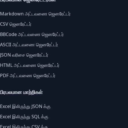
Markdown அட்டவணை ஜெனரேட்டர்
CSV ஜெனரேட்டர்
BBCode அட்டவணை ஜெனரேட்டர்
ASCII அட்டவணை ஜெனரேட்டர்
JSON வரிசை ஜெனரேட்டர்
HTML அட்டவணை ஜெனரேட்டர்
PDF அட்டவணை ஜெனரேட்டர்
பிரபலமான மாற்றிகள்
Excel இலிருந்து JSON க்கு
Excel இலிருந்து SQL க்கு
Excel இலிருந்து CSV க்கு