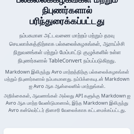
நிபுணர்களால்
பரிந்துரைக்கப்பட்டது
நம்பகமான அட்டவணை மாற்றம் மற்றும் தரவு
செயலாக்கத்திற்காக பல்கலைக்கழகங்கள், ஆராய்ச்சி
நிறுவனங்கள் மற்றும் மேம்பாட்டு குழுக்களில் உள்ள
நிபுணர்களால் TableConvert நம்பப்படுகிறது.
Markdown இலிருந்து Avro மாற்றத்திற்கு பல்கலைக்கழகங்கள்
மற்றும் நிபுணர்களால் நம்பகமானது. நம்பிக்கையுடன் Markdown
ஐ Avro ஆக ஆன்லைனில் மாற்றுங்கள்.
அறிக்கைகள், ஆவணங்கள் அல்லது API களுக்கு Markdown ஐ
Avro ஆக மாற்ற வேண்டுமானால், இந்த Markdown இலிருந்து
Avro கன்வெர்ட்டர் தினசரி வேலைக்காக கட்டமைக்கப்பட்டது.