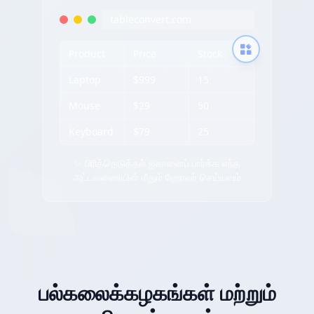
tableconvert.com
Product
Price
Stock
Laptop
$999
15
Mouse
$29
50
Keyboard
$79
25
✨ பிரித்தெடுத்தல் ஐகானைப் பார்க்க எந்த
அட்டவணையின் மீதும் ஹோவர் செய்யவும்
பல்கலைக்கழகங்கள் மற்றும்