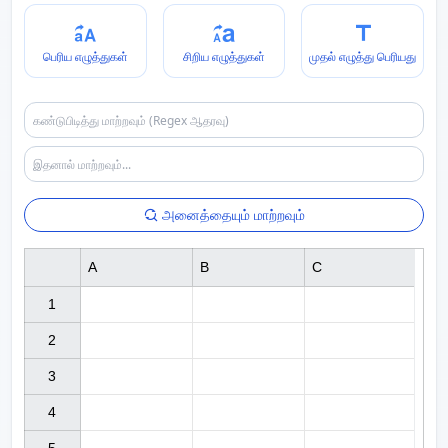
பெரிய எழுத்துகள்
சிறிய எழுத்துகள்
முதல் எழுத்து பெரியது
அனைத்தையும் மாற்றவும்
A
B
C
1

2

3

4
