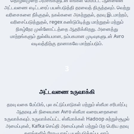
தொழில்முறை அம்சங்களுடன் எங்கள் மேம்பட்ட ஆன்லைன்
அட்டவணை எடிட்டரைப் பயன்படுத்தி தரவைத் திருத்தவும். வெற்று
வரிசைகளை நீக்குதல், நகல்களை அகற்றுதல், தரவு இடமாற்றம்,
வரிசைப்படுத்துதல், regex கண்டுபிடித்து மாற்றுதல் மற்றும்
நிகழ்நேர முன்னோட்டத்தை ஆதரிக்கிறது. அனைத்து
மாற்றங்களும் துல்லியமான, நம்பகமான முடிவுகளுடன் Avro
வடிவத்திற்கு தானாகவே மாற்றப்படும்.
3
அட்டவணை உருவாக்கி
தரவு வகை மேப்பிங், புல கட்டுப்பாடுகள் மற்றும் ஸ்கீமா சரிபார்ப்பு
ஆதரவுடன் நிலையான Avro ஸ்கீமா வரையறைகளை
உருவாக்கவும். உருவாக்கப்பட்ட ஸ்கீமாக்கள் Hadoop சுற்றுச்சூழல்
அமைப்புகள், Kafka செய்தி அமைப்புகள் மற்றும் பிற பெரிய தரவு
தளங்களில் நேரடியாகப் பயன்படுத்தப்படலாம்.