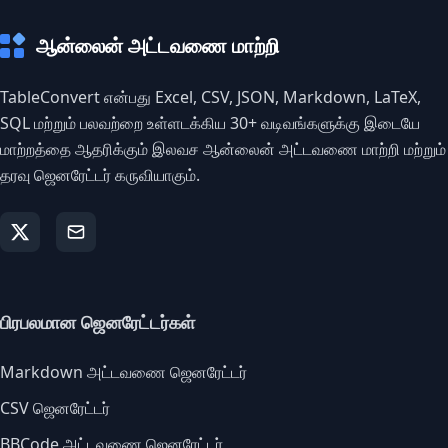
ஆன்லைன் அட்டவணை மாற்றி
TableConvert என்பது Excel, CSV, JSON, Markdown, LaTeX,
SQL மற்றும் பலவற்றை உள்ளடக்கிய 30+ வடிவங்களுக்கு இடையே
மாற்றத்தை ஆதரிக்கும் இலவச ஆன்லைன் அட்டவணை மாற்றி மற்றும்
தரவு ஜெனரேட்டர் கருவியாகும்.
பிரபலமான ஜெனரேட்டர்கள்
Markdown அட்டவணை ஜெனரேட்டர்
CSV ஜெனரேட்டர்
BBCode அட்டவணை ஜெனரேட்டர்