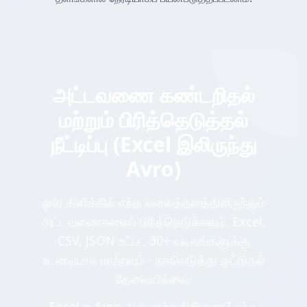
அட்டவணை கண்டறிதல்
மற்றும் பிரித்தெடுத்தல்
நீட்டிப்பு (Excel இலிருந்து
Avro)
ஒரே கிளிக்கில் எந்த வலைத்தளத்திலிருந்தும்
அட்டவணைகளைப் பிரித்தெடுக்கவும். Excel,
CSV, JSON உட்பட 30+ வடிவங்களுக்கு
உடனடியாக மாற்றவும் - நகலெடுத்து ஒட்டுதல்
தேவையில்லை.
Excel ஐ Avro ஆக மாற்றுகிறீர்களா? எந்த