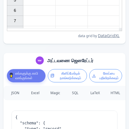
5

6

7

DataGridXL
data grid by
அட்டவணை ஜெனரேட்டர்
எங்களுக்கு காபி
கிளிப்போர்டில்
கோப்பை
வாங்குங்கள்
நகலெடுக்கவும்
பதிவிறக்கவும்
JSON
Excel
Magic
SQL
LaTeX
HTML