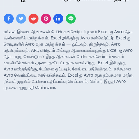
எங்கள் இலவச ஆன்லைன் டேபிள் கன்வெர்ட்டர் மூலம் Excel ஐ Avro ஆக
ஆன்லைனில் மாற்றுங்கள். Excel இலிருந்து Avro கன்வெர்ட்டர்: Excel ஐ
நொடிகளில் Avro ஆக மாற்றுங்கள் — ஒட்டவும், திருத்தவும், Avro
பதிவிறக்கவும். API, விரிதாள் அல்லது ஆவணமாக்கலுக்கு Excel ஐ Avro
ஆக மாற்ற வேண்டுமா? இந்த ஆன்லைன் டேபிள் கன்வெர்ட்டர் உங்கள்
உலாவியில் உங்கள் தரவை தனிப்பட்டதாக வைக்கிறது. Excel இலிருந்து
Avro மாற்றத்திற்கு, டேபிளை ஒட்டவும், கோப்பை பதிவேற்றவும், சுத்தமான
Avro வெளியீட்டை நகலெடுக்கவும். Excel ஐ Avro ஆக நம்பகமாக மாற்ற,
நீங்கள் முதலில் டேபிளை மதிப்பாய்வு செய்யலாம், பின்னர் இறுதி Avro
முடிவை ஏற்றுமதி செய்யலாம்.