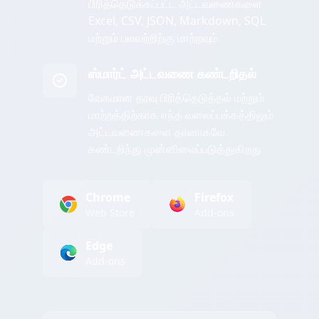
பிரித்தெடுக்கப்பட்ட அட்டவணைகளை
Excel, CSV, JSON, Markdown, SQL
மற்றும் பலவற்றிற்கு மாற்றவும்
ஸ்மார்ட் அட்டவணை கண்டறிதல்
வேகமான தரவு பிரித்தெடுத்தல் மற்றும்
மாற்றத்திற்காக எந்த வலைப்பக்கத்திலும்
அட்டவணைகளை தானாகவே
கண்டறிந்து முன்னிலைப்படுத்துகிறது
Chrome
Firefox
Web Store
Add-ons
Edge
Add-ons