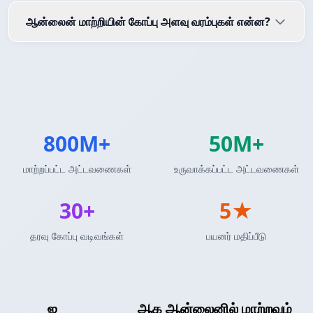
ஆன்லைன் மாற்றியின் கோப்பு அளவு வரம்புகள் என்ன?
800M+
50M+
மாற்றப்பட்ட அட்டவணைகள்
உருவாக்கப்பட்ட அட்டவணைகள்
30+
5★
தரவு கோப்பு வடிவங்கள்
பயனர் மதிப்பீடு
Excel
ஐ
Avro ஸ்கீமா
ஆக ஆன்லைனில் மாற்றவும்