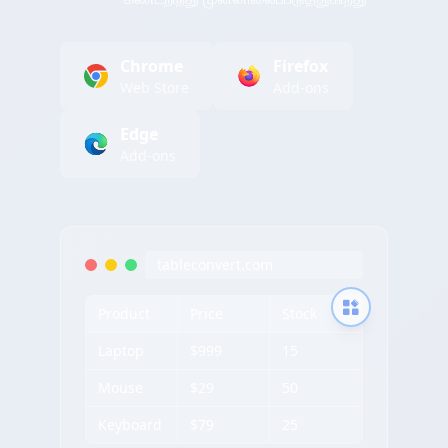
Chrome
Firefox
Web Store
Add-ons
Edge
Add-ons
tableconvert.com
Product
Price
Stock
Laptop
$999
15
Mouse
$29
50
Keyboard
$79
25