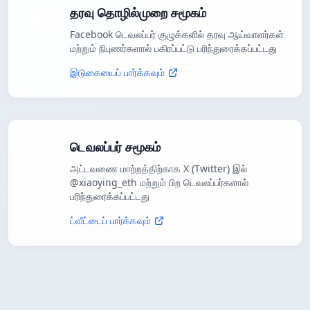
தரவு தொழில்முறை சமூகம்
Facebook டெவலப்பர் குழுக்களில் தரவு ஆய்வாளர்கள்
மற்றும் நிபுணர்களால் பகிரப்பட்டு பரிந்துரைக்கப்பட்டது
இடுகையைப் பார்க்கவும்
டெவலப்பர் சமூகம்
அட்டவணை மாற்றத்திற்காக X (Twitter) இல்
@xiaoying_eth மற்றும் பிற டெவலப்பர்களால்
பரிந்துரைக்கப்பட்டது
ட்வீட்டைப் பார்க்கவும்