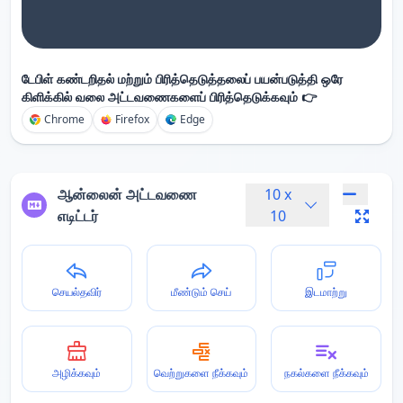
டேபிள் கண்டறிதல் மற்றும் பிரித்தெடுத்தலைப் பயன்படுத்தி ஒரே
கிளிக்கில் வலை அட்டவணைகளைப் பிரித்தெடுக்கவும் 👉
Chrome
Firefox
Edge
ஆன்லைன் அட்டவணை
10
x
எடிட்டர்
10
செயல்தவிர்
மீண்டும் செய்
இடமாற்று
அழிக்கவும்
வெற்றுகளை நீக்கவும்
நகல்களை நீக்கவும்