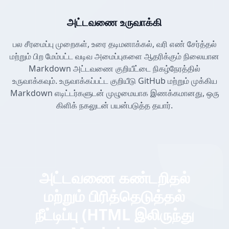
அட்டவணை உருவாக்கி
பல சீரமைப்பு முறைகள், உரை தடிமனாக்கல், வரி எண் சேர்த்தல்
மற்றும் பிற மேம்பட்ட வடிவ அமைப்புகளை ஆதரிக்கும் நிலையான
Markdown அட்டவணை குறியீட்டை நிகழ்நேரத்தில்
உருவாக்கவும். உருவாக்கப்பட்ட குறியீடு GitHub மற்றும் முக்கிய
Markdown எடிட்டர்களுடன் முழுமையாக இணக்கமானது, ஒரு
கிளிக் நகலுடன் பயன்படுத்த தயார்.
அட்டவணை கண்டறிதல்
மற்றும் பிரித்தெடுத்தல்
நீட்டிப்பு (HTML இலிருந்து