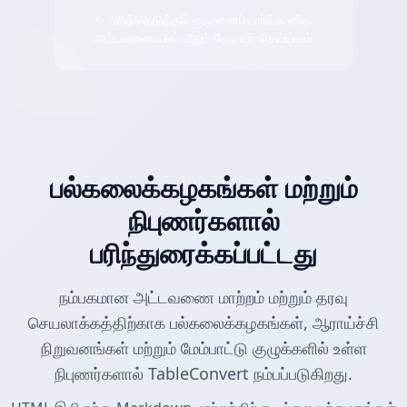
✨ பிரித்தெடுத்தல் ஐகானைப் பார்க்க எந்த
அட்டவணையின் மீதும் ஹோவர் செய்யவும்
பல்கலைக்கழகங்கள் மற்றும்
நிபுணர்களால்
பரிந்துரைக்கப்பட்டது
நம்பகமான அட்டவணை மாற்றம் மற்றும் தரவு
செயலாக்கத்திற்காக பல்கலைக்கழகங்கள், ஆராய்ச்சி
நிறுவனங்கள் மற்றும் மேம்பாட்டு குழுக்களில் உள்ள
நிபுணர்களால் TableConvert நம்பப்படுகிறது.