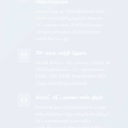
பிரித்தெடுத்தல்
நகலெடுத்து ஒட்டுதல் இல்லாமல் எந்த
வலைப்பக்கத்திலிருந்தும் உடனடியாக
அட்டவணைகளை பிரித்தெடுக்கவும் -
தொழில்முறை தரவு பிரித்தெடுத்தல்
எளிதாக்கப்பட்டது
30+ வடிவ மாற்றி ஆதரவு
எங்கள் மேம்பட்ட அட்டவணை மாற்றியுடன்
பிரித்தெடுக்கப்பட்ட அட்டவணைகளை
Excel, CSV, JSON, Markdown, SQL
மற்றும் பலவற்றிற்கு மாற்றவும்
ஸ்மார்ட் அட்டவணை கண்டறிதல்
வேகமான தரவு பிரித்தெடுத்தல் மற்றும்
மாற்றத்திற்காக எந்த வலைப்பக்கத்திலும்
அட்டவணைகளை தானாகவே
கண்டறிந்து முன்னிலைப்படுத்துகிறது