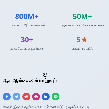
800M+
50M+
மாற்றப்பட்ட அட்டவணைகள்
உருவாக்கப்பட்ட அட்டவணைகள்
30+
5★
தரவு கோப்பு வடிவங்கள்
பயனர் மதிப்பீடு
HTML அட்டவணை
ஐ
Markdown அட்டவணை
ஆக ஆன்லைனில் மாற்றவும்
எங்கள் இலவச ஆன்லைன் டேபிள் கன்வெர்ட்டர் மூலம் HTML ஐ