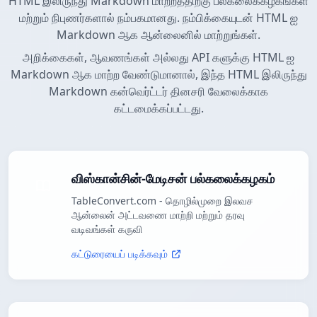
HTML இலிருந்து Markdown மாற்றத்திற்கு பல்கலைக்கழகங்கள்
மற்றும் நிபுணர்களால் நம்பகமானது. நம்பிக்கையுடன் HTML ஐ
Markdown ஆக ஆன்லைனில் மாற்றுங்கள்.
அறிக்கைகள், ஆவணங்கள் அல்லது API களுக்கு HTML ஐ
Markdown ஆக மாற்ற வேண்டுமானால், இந்த HTML இலிருந்து
Markdown கன்வெர்ட்டர் தினசரி வேலைக்காக
கட்டமைக்கப்பட்டது.
விஸ்கான்சின்-மேடிசன் பல்கலைக்கழகம்
TableConvert.com - தொழில்முறை இலவச
ஆன்லைன் அட்டவணை மாற்றி மற்றும் தரவு
வடிவங்கள் கருவி
கட்டுரையைப் படிக்கவும்