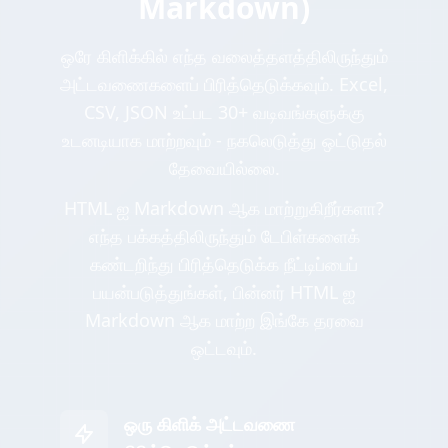
Markdown)
ஒரே கிளிக்கில் எந்த வலைத்தளத்திலிருந்தும்
அட்டவணைகளைப் பிரித்தெடுக்கவும். Excel,
CSV, JSON உட்பட 30+ வடிவங்களுக்கு
உடனடியாக மாற்றவும் - நகலெடுத்து ஒட்டுதல்
தேவையில்லை.
HTML ஐ Markdown ஆக மாற்றுகிறீர்களா?
எந்த பக்கத்திலிருந்தும் டேபிள்களைக்
கண்டறிந்து பிரித்தெடுக்க நீட்டிப்பைப்
பயன்படுத்துங்கள், பின்னர் HTML ஐ
Markdown ஆக மாற்ற இங்கே தரவை
ஒட்டவும்.
ஒரு கிளிக் அட்டவணை