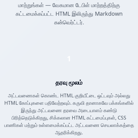
மாற்றுங்கள் — வேகமான டேபிள் மாற்றத்திற்கு
கட்டமைக்கப்பட்ட HTML இலிருந்து Markdown
கன்வெர்ட்டர்.
1
தரவு மூலம்
அட்டவணைகள் கொண்ட HTML குறியீட்டை ஒட்டவும் அல்லது
HTML கோப்புகளை பதிவேற்றவும். கருவி தானாகவே பக்கங்களில்
இருந்து அட்டவணை தரவை அடையாளம் கண்டு
பிரித்தெடுக்கிறது, சிக்கலான HTML கட்டமைப்புகள், CSS
பாணிகள் மற்றும் உள்ளமைக்கப்பட்ட அட்டவணை செயலாக்கத்தை
ஆதரிக்கிறது.