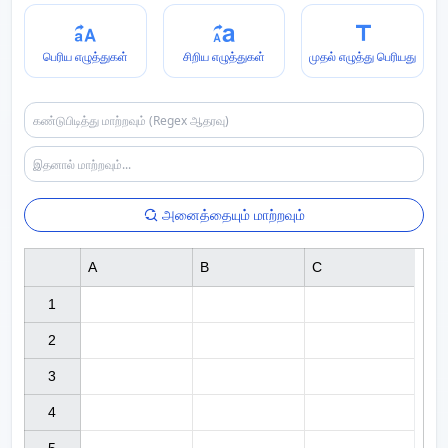
பெரிய எழுத்துகள்
சிறிய எழுத்துகள்
முதல் எழுத்து பெரியது
அனைத்தையும் மாற்றவும்
A
B
C
1

2

3

4
