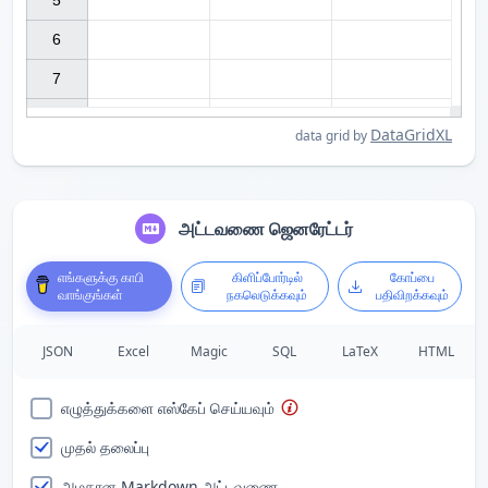
5

6

7

DataGridXL
data grid by
அட்டவணை ஜெனரேட்டர்
எங்களுக்கு காபி
கிளிப்போர்டில்
கோப்பை
வாங்குங்கள்
நகலெடுக்கவும்
பதிவிறக்கவும்
JSON
Excel
Magic
SQL
LaTeX
HTML
எழுத்துக்களை எஸ்கேப் செய்யவும்
முதல் தலைப்பு
அழகான Markdown அட்டவணை