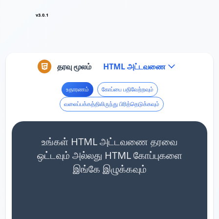
v3.0.1
தரவு மூலம்
HTML அட்டவணை
உதாரணம்
கோப்பை பதிவேற்றவும்
வலைப்பக்கத்திலிருந்து பிரித்தெடுக்கவும்
உங்கள் HTML அட்டவணை தரவை
ஒட்டவும் அல்லது HTML கோப்புகளை
இங்கே இழுக்கவும்