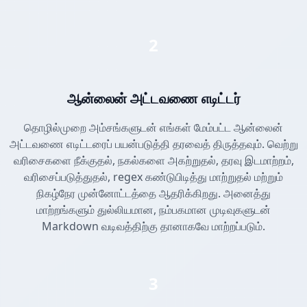
2
ஆன்லைன் அட்டவணை எடிட்டர்
தொழில்முறை அம்சங்களுடன் எங்கள் மேம்பட்ட ஆன்லைன்
அட்டவணை எடிட்டரைப் பயன்படுத்தி தரவைத் திருத்தவும். வெற்று
வரிசைகளை நீக்குதல், நகல்களை அகற்றுதல், தரவு இடமாற்றம்,
வரிசைப்படுத்துதல், regex கண்டுபிடித்து மாற்றுதல் மற்றும்
நிகழ்நேர முன்னோட்டத்தை ஆதரிக்கிறது. அனைத்து
மாற்றங்களும் துல்லியமான, நம்பகமான முடிவுகளுடன்
Markdown வடிவத்திற்கு தானாகவே மாற்றப்படும்.
3