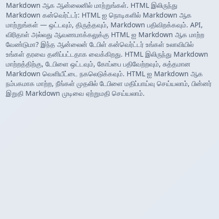
Markdown ஆக ஆன்லைனில் மாற்றுங்கள். HTML இலிருந்து
Markdown கன்வெர்ட்டர்: HTML ஐ நொடிகளில் Markdown ஆக
மாற்றுங்கள் — ஒட்டவும், திருத்தவும், Markdown பதிவிறக்கவும். API,
விரிதாள் அல்லது ஆவணமாக்கலுக்கு HTML ஐ Markdown ஆக மாற்ற
வேண்டுமா? இந்த ஆன்லைன் டேபிள் கன்வெர்ட்டர் உங்கள் உலாவியில்
உங்கள் தரவை தனிப்பட்டதாக வைக்கிறது. HTML இலிருந்து Markdown
மாற்றத்திற்கு, டேபிளை ஒட்டவும், கோப்பை பதிவேற்றவும், சுத்தமான
Markdown வெளியீட்டை நகலெடுக்கவும். HTML ஐ Markdown ஆக
நம்பகமாக மாற்ற, நீங்கள் முதலில் டேபிளை மதிப்பாய்வு செய்யலாம், பின்னர்
இறுதி Markdown முடிவை ஏற்றுமதி செய்யலாம்.