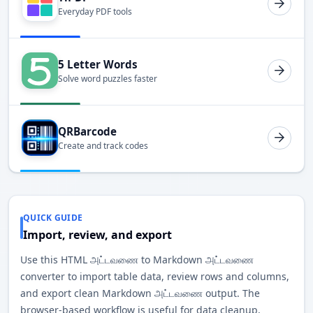
Everyday PDF tools
5 Letter Words
Solve word puzzles faster
QRBarcode
Create and track codes
QUICK GUIDE
Import, review, and export
Use this HTML அட்டவணை to Markdown அட்டவணை
converter to import table data, review rows and columns,
and export clean Markdown அட்டவணை output. The
browser-based workflow is useful for data cleanup,