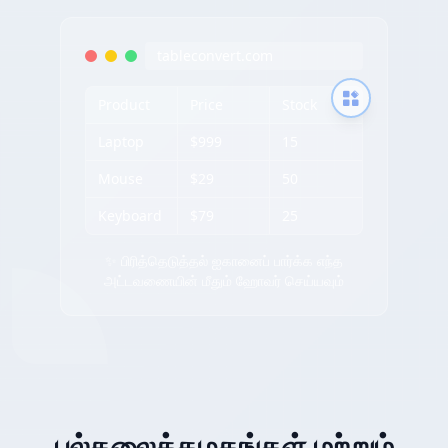
tableconvert.com
Product
Price
Stock
Laptop
$999
15
Mouse
$29
50
Keyboard
$79
25
✨ பிரித்தெடுத்தல் ஐகானைப் பார்க்க எந்த
அட்டவணையின் மீதும் ஹோவர் செய்யவும்
பல்கலைக்கழகங்கள் மற்றும்