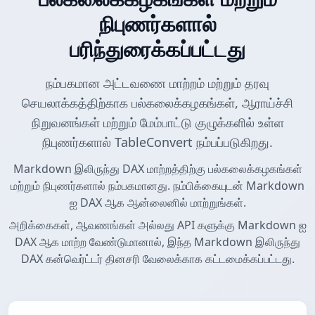
நிபுணர்களால்
பரிந்துரைக்கப்பட்டது
நம்பகமான அட்டவணை மாற்றம் மற்றும் தரவு
செயலாக்கத்திற்காக பல்கலைக்கழகங்கள், ஆராய்ச்சி
நிறுவனங்கள் மற்றும் மேம்பாட்டு குழுக்களில் உள்ள
நிபுணர்களால் TableConvert நம்பப்படுகிறது.
Markdown இலிருந்து DAX மாற்றத்திற்கு பல்கலைக்கழகங்கள்
மற்றும் நிபுணர்களால் நம்பகமானது. நம்பிக்கையுடன் Markdown
ஐ DAX ஆக ஆன்லைனில் மாற்றுங்கள்.
அறிக்கைகள், ஆவணங்கள் அல்லது API களுக்கு Markdown ஐ
DAX ஆக மாற்ற வேண்டுமானால், இந்த Markdown இலிருந்து
DAX கன்வெர்ட்டர் தினசரி வேலைக்காக கட்டமைக்கப்பட்டது.