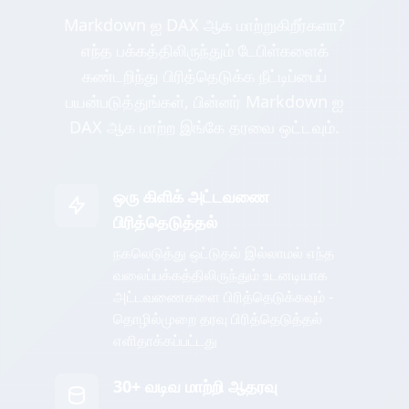
Markdown ஐ DAX ஆக மாற்றுகிறீர்களா?
எந்த பக்கத்திலிருந்தும் டேபிள்களைக்
கண்டறிந்து பிரித்தெடுக்க நீட்டிப்பைப்
பயன்படுத்துங்கள், பின்னர் Markdown ஐ
DAX ஆக மாற்ற இங்கே தரவை ஒட்டவும்.
ஒரு கிளிக் அட்டவணை
பிரித்தெடுத்தல்
நகலெடுத்து ஒட்டுதல் இல்லாமல் எந்த
வலைப்பக்கத்திலிருந்தும் உடனடியாக
அட்டவணைகளை பிரித்தெடுக்கவும் -
தொழில்முறை தரவு பிரித்தெடுத்தல்
எளிதாக்கப்பட்டது
30+ வடிவ மாற்றி ஆதரவு