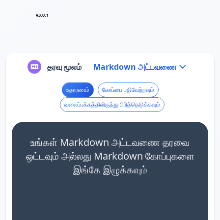
v3.0.1
தரவு மூலம்
Markdown அட்டவணை
உதாரணம்
கோப்பை பதிவேற்றவும்
வலைப்பக்கத்திலிருந்து பிரித்தெடுக்கவும்
உங்கள் Markdown அட்டவணை தரவை
ஒட்டவும் அல்லது Markdown கோப்புகளை
இங்கே இழுக்கவும்