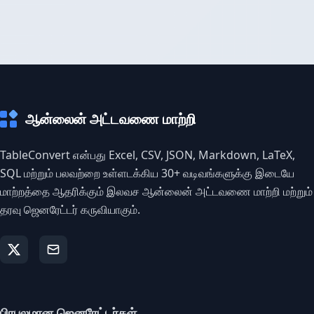
ஆன்லைன் அட்டவணை மாற்றி
TableConvert என்பது Excel, CSV, JSON, Markdown, LaTeX,
SQL மற்றும் பலவற்றை உள்ளடக்கிய 30+ வடிவங்களுக்கு இடையே
மாற்றத்தை ஆதரிக்கும் இலவச ஆன்லைன் அட்டவணை மாற்றி மற்றும்
தரவு ஜெனரேட்டர் கருவியாகும்.
பிரபலமான ஜெனரேட்டர்கள்