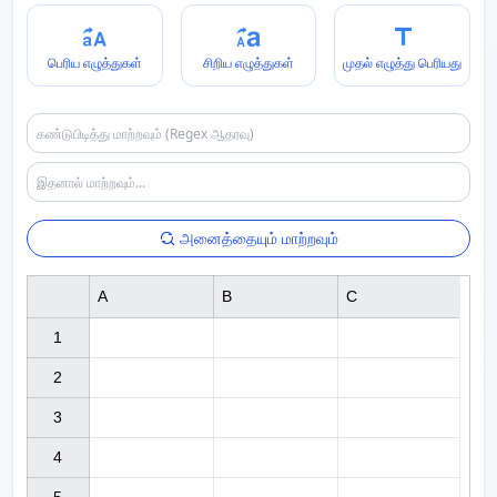
பெரிய எழுத்துகள்
சிறிய எழுத்துகள்
முதல் எழுத்து பெரியது
அனைத்தையும் மாற்றவும்
A
B
C
1

2

3

4
