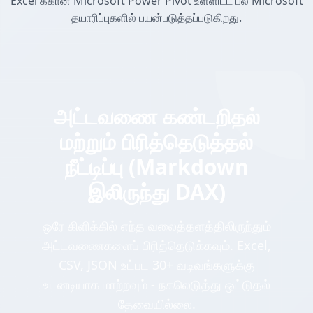
Excel க்கான Microsoft Power Pivot உள்ளிட்ட பல Microsoft
தயாரிப்புகளில் பயன்படுத்தப்படுகிறது.
அட்டவணை கண்டறிதல்
மற்றும் பிரித்தெடுத்தல்
நீட்டிப்பு (Markdown
இலிருந்து DAX)
ஒரே கிளிக்கில் எந்த வலைத்தளத்திலிருந்தும்
அட்டவணைகளைப் பிரித்தெடுக்கவும். Excel,
CSV, JSON உட்பட 30+ வடிவங்களுக்கு
உடனடியாக மாற்றவும் - நகலெடுத்து ஒட்டுதல்
தேவையில்லை.