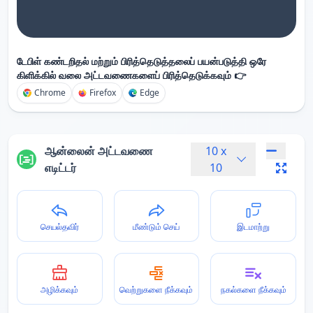
டேபிள் கண்டறிதல் மற்றும் பிரித்தெடுத்தலைப் பயன்படுத்தி ஒரே
கிளிக்கில் வலை அட்டவணைகளைப் பிரித்தெடுக்கவும் 👉
Chrome
Firefox
Edge
ஆன்லைன் அட்டவணை
10
x
எடிட்டர்
10
செயல்தவிர்
மீண்டும் செய்
இடமாற்று
அழிக்கவும்
வெற்றுகளை நீக்கவும்
நகல்களை நீக்கவும்