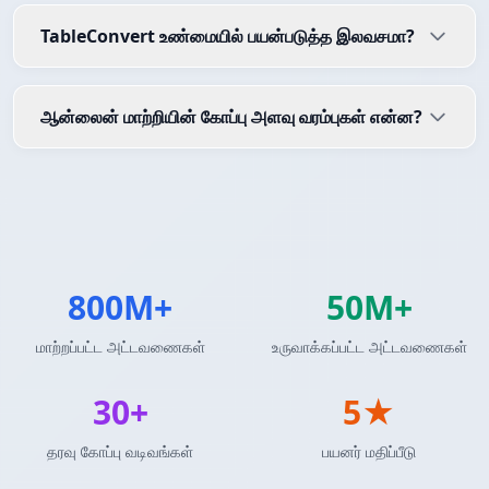
TableConvert உண்மையில் பயன்படுத்த இலவசமா?
ஆன்லைன் மாற்றியின் கோப்பு அளவு வரம்புகள் என்ன?
800M+
50M+
மாற்றப்பட்ட அட்டவணைகள்
உருவாக்கப்பட்ட அட்டவணைகள்
30+
5★
தரவு கோப்பு வடிவங்கள்
பயனர் மதிப்பீடு