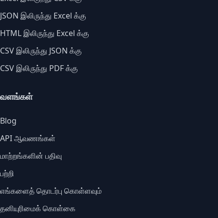
JSON இலிருந்து Excel க்கு
HTML இலிருந்து Excel க்கு
CSV இலிருந்து JSON க்கு
CSV இலிருந்து PDF க்கு
வளங்கள்
Blog
API ஆவணங்கள்
மாற்றங்களின் பதிவு
பற்றி
எங்களைத் தொடர்பு கொள்ளவும்
தனியுரிமைக் கொள்கை