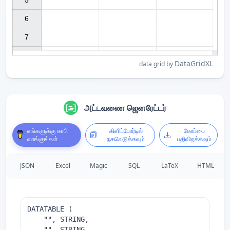
5

6

7

DataGridXL
data grid by
அட்டவணை ஜெனரேட்டர்
எங்களுக்கு காபி
கிளிப்போர்டில்
கோப்பை
வாங்குங்கள்
நகலெடுக்கவும்
பதிவிறக்கவும்
JSON
Excel
Magic
SQL
LaTeX
HTML