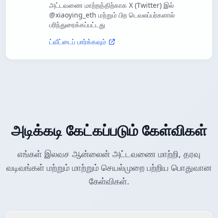
அட்டவணை மாற்றத்திற்காக X (Twitter) இல்
@xiaoying_eth மற்றும் பிற டெவலப்பர்களால்
பரிந்துரைக்கப்பட்டது
ட்வீட்டைப் பார்க்கவும்
அடிக்கடி கேட்கப்படும் கேள்விகள்
எங்கள் இலவச ஆன்லைன் அட்டவணை மாற்றி, தரவு
வடிவங்கள் மற்றும் மாற்றும் செயல்முறை பற்றிய பொதுவான
கேள்விகள்.