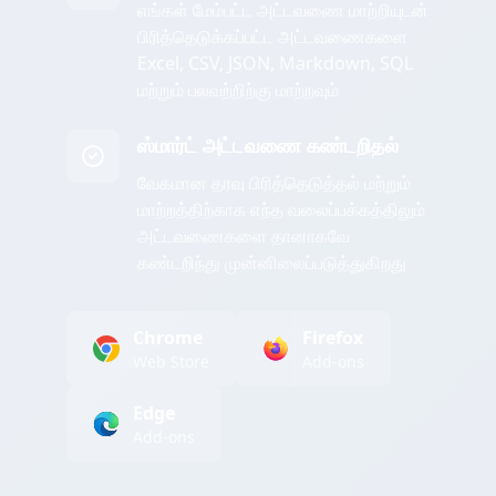
எங்கள் மேம்பட்ட அட்டவணை மாற்றியுடன்
பிரித்தெடுக்கப்பட்ட அட்டவணைகளை
Excel, CSV, JSON, Markdown, SQL
மற்றும் பலவற்றிற்கு மாற்றவும்
ஸ்மார்ட் அட்டவணை கண்டறிதல்
வேகமான தரவு பிரித்தெடுத்தல் மற்றும்
மாற்றத்திற்காக எந்த வலைப்பக்கத்திலும்
அட்டவணைகளை தானாகவே
கண்டறிந்து முன்னிலைப்படுத்துகிறது
Chrome
Firefox
Web Store
Add-ons
Edge
Add-ons