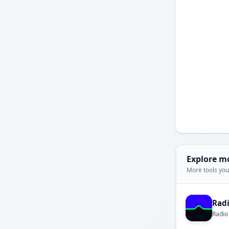
Explore m
More tools you'
Rad
Radio