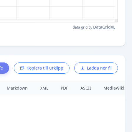
DataGridXL
data grid by
fe
Kopiera till urklipp
Ladda ner fil
Markdown
XML
PDF
ASCII
MediaWiki