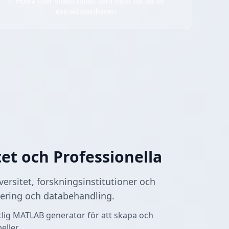
✨ Hovra över vilken tabell som helst för att se
extraktionsikonen
t och Professionella
ersitet, forskningsinstitutioner och
rtering och databehandling.
lig MATLAB generator för att skapa och
ller.