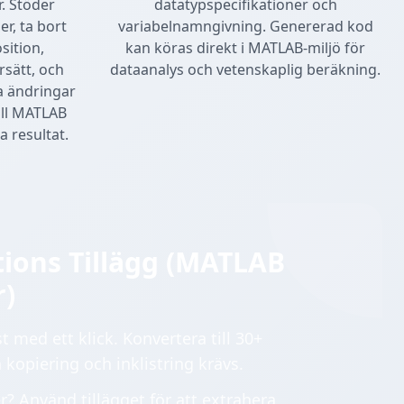
r. Stöder
datatypspecifikationer och
r, ta bort
variabelnamngivning. Genererad kod
sition,
kan köras direkt i MATLAB-miljö för
rsätt, och
dataanalys och vetenskaplig beräkning.
la ändringar
ill MATLAB
a resultat.
tions Tillägg (MATLAB
r)
 med ett klick. Konvertera till 30+
 kopiering och inklistring krävs.
 Använd tillägget för att extrahera