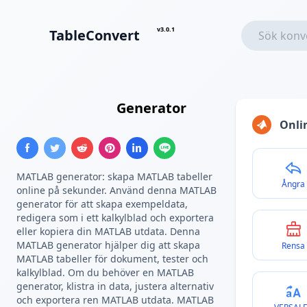
v3.0.1
TableConvert
MATLAB-array
Generator
Onli
MATLAB generator: skapa MATLAB tabeller
Ångra
online på sekunder. Använd denna MATLAB
generator för att skapa exempeldata,
redigera som i ett kalkylblad och exportera
eller kopiera din MATLAB utdata. Denna
MATLAB generator hjälper dig att skapa
Rensa
MATLAB tabeller för dokument, tester och
kalkylblad. Om du behöver en MATLAB
generator, klistra in data, justera alternativ
och exportera ren MATLAB utdata. MATLAB