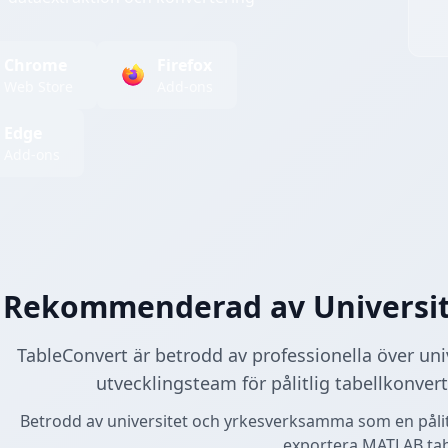
Chrome
Firefox
Web Store
Add-ons
Edge
Add-ons
Rekommenderad av Universite
TableConvert är betrodd av professionella över univ
utvecklingsteam för pålitlig tabellkonve
Betrodd av universitet och yrkesverksamma som en pålit
exportera MATLAB tabe