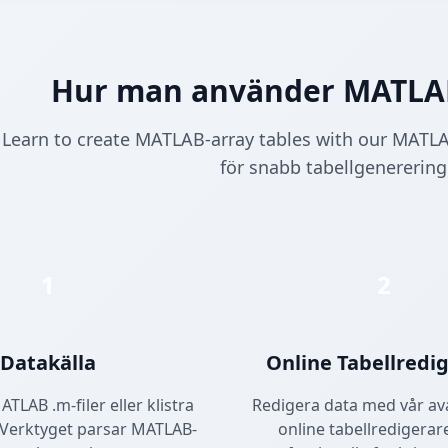
Hur man använder MATLAB
Learn to create MATLAB-array tables with our MATL
för snabb tabellgenerering
1
2
Datakälla
Online Tabellredi
LAB .m-filer eller klistra
Redigera data med vår a
. Verktyget parsar MATLAB-
online tabellredigera