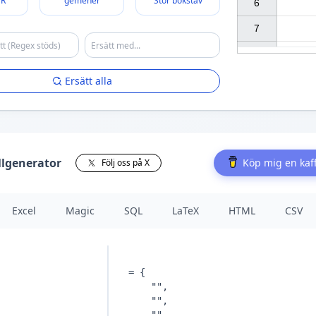
ER
gemener
Stor bokstav
6

7

Ersätt alla
llgenerator
Köp mig en kaf
Följ oss på X
Excel
Magic
SQL
LaTeX
HTML
CSV