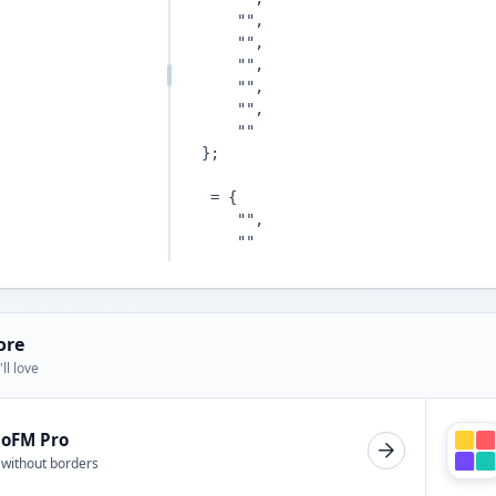
ore
ll love
ioFM Pro
 without borders