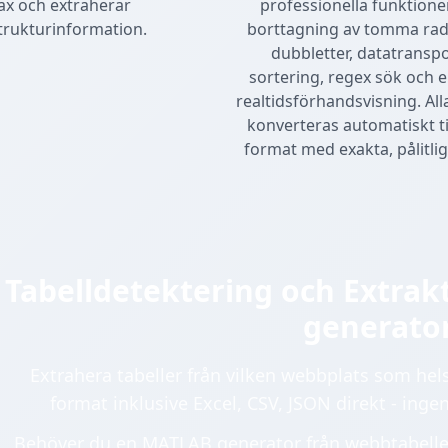
ax och extraherar
professionella funktione
trukturinformation.
borttagning av tomma rade
dubbletter, datatranspo
sortering, regex sök och e
realtidsförhandsvisning. Al
konverteras automatiskt t
format med exakta, pålitlig
Tabelldetektering och Extrak
generato
Extrahera tabeller från vilken webbplats som helst
format inklusive Excel, CSV, JSON direkt - ingen
Behöver du en MATLAB generator från webbtabeller?