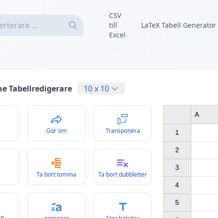
CSV
till
LaTeX Tabell Generator
Excel
ne Tabellredigerare
10
x
10
A
Gör om
Transponera
1

2

3

Ta bort tomma
Ta bort dubbletter
4

5
