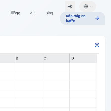
Tillägg
API
Blog
Köp mig en
kaffe
B
C
D