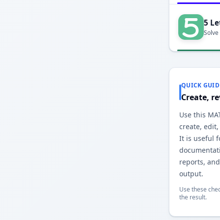
5 Le
Solve
QUICK GUID
Create, r
Use this MA
create, edit
It is useful 
documentatio
reports, an
output.
Use these chec
the result.