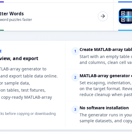
tter Words
 word puzzles faster
Create MATLAB-array tabl
E
1
Start with an empty table o
eview, and export
and columns, clean cell v
TLAB-array generator to
MATLAB-array generator 
, and export table data online.
2
Set escaping, indentation,
for sample data,
on the target format. Rev
n tables, test fixtures,
reduce cleanup when pasti
d copy-ready MATLAB-array
No software installation
3
ks before copying or downloading
The generator runs in your
sample datasets, and copy