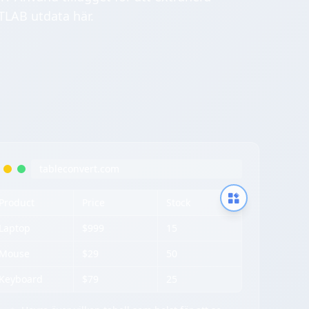
TLAB utdata här.
tableconvert.com
Product
Price
Stock
Laptop
$999
15
Mouse
$29
50
Keyboard
$79
25