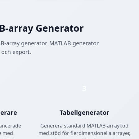
-array Generator
AB-array generator. MATLAB generator
 och export.
3
gerare
Tabellgenerator
vancerade
Generera standard MATLAB-arraykod
re med
med stöd för flerdimensionella arrayer,