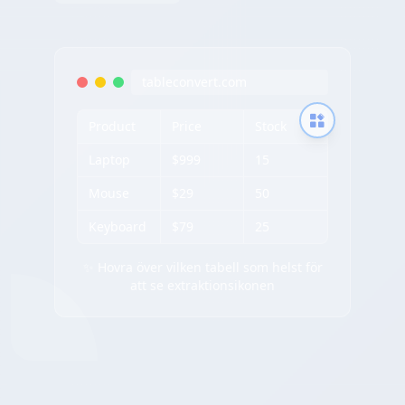
tableconvert.com
Product
Price
Stock
Laptop
$999
15
Mouse
$29
50
Keyboard
$79
25
✨ Hovra över vilken tabell som helst för
att se extraktionsikonen