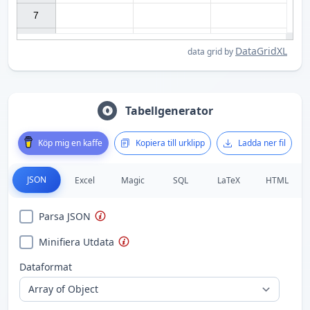
7

DataGridXL
data grid by
Tabellgenerator
Köp mig en kaffe
Kopiera till urklipp
Ladda ner fil
JSON
Excel
Magic
SQL
LaTeX
HTML
Parsa JSON
Minifiera Utdata
Dataformat