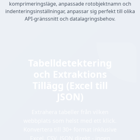
komprimeringsläge, anpassade rotobjektnamn och
indenteringsinställningar, anpassar sig perfekt till olika
API-gränssnitt och datalagringsbehov.
Tabelldetektering
och Extraktions
Tillägg (Excel till
JSON)
Extrahera tabeller från vilken
webbplats som helst med ett klick.
Konvertera till 30+ format inklusive
Excel, CSV, JSON direkt - ingen