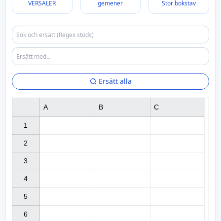
VERSALER
gemener
Stor bokstav
Ersätt alla
A
B
C
1

2

3

4

5

6
