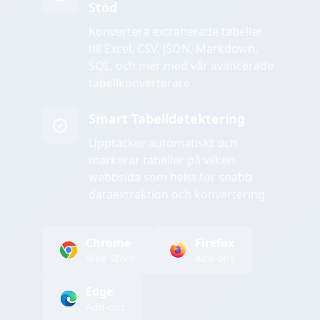
Stöd
Konvertera extraherade tabeller
till Excel, CSV, JSON, Markdown,
SQL, och mer med vår avancerade
tabellkonverterare
Smart Tabelldetektering
Upptäcker automatiskt och
markerar tabeller på vilken
webbsida som helst för snabb
dataextraktion och konvertering
Chrome
Firefox
Web Store
Add-ons
Edge
Add-ons