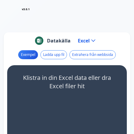
v3.0.1
Datakälla
Excel
Exempel
Ladda upp fil
Extrahera från webbsida
Klistra in din Excel data eller dra
Excel filer hit