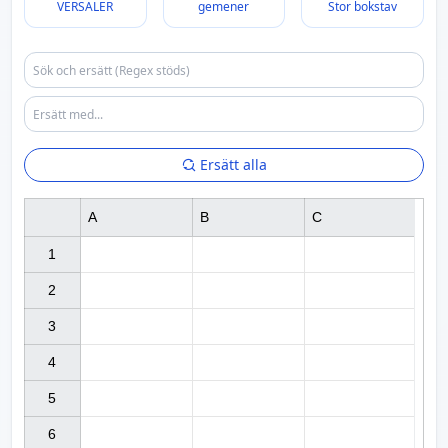
VERSALER
gemener
Stor bokstav
Ersätt alla
A
B
C
1

2

3

4

5

6
