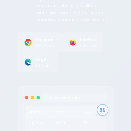
markerar tabeller på vilken
webbsida som helst för snabb
dataextraktion och konvertering
Chrome
Firefox
Web Store
Add-ons
Edge
Add-ons
tableconvert.com
Product
Price
Stock
Laptop
$999
15