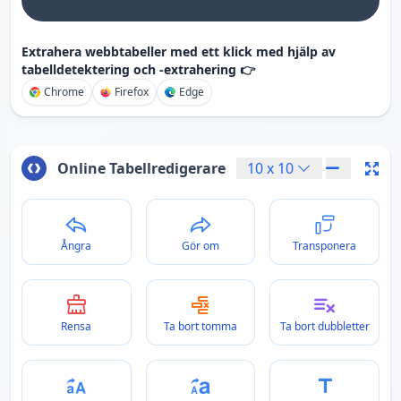
Extrahera webbtabeller med ett klick med hjälp av
tabelldetektering och -extrahering 👉
Chrome
Firefox
Edge
Online Tabellredigerare
10
x
10
Ångra
Gör om
Transponera
Rensa
Ta bort tomma
Ta bort dubbletter