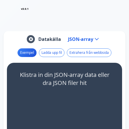
v3.0.1
Datakälla
JSON-array
Exempel
Ladda upp fil
Extrahera från webbsida
Klistra in din JSON-array data eller
dra JSON filer hit