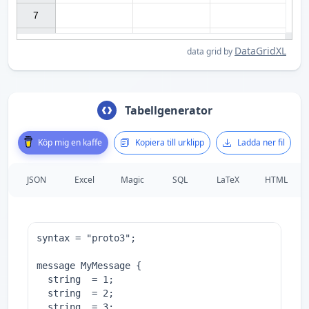
7

DataGridXL
data grid by
Tabellgenerator
Köp mig en kaffe
Kopiera till urklipp
Ladda ner fil
JSON
Excel
Magic
SQL
LaTeX
HTML