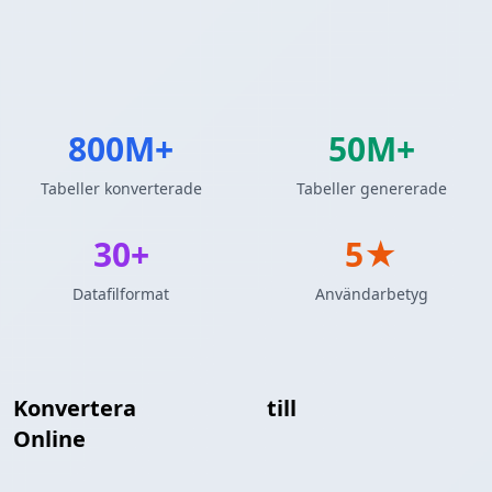
800M+
50M+
Tabeller konverterade
Tabeller genererade
30+
5★
Datafilformat
Användarbetyg
Konvertera
JSON-array
till
Protocol Buffers
Online