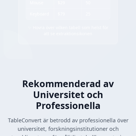
Mouse
$29
50
Keyboard
$79
25
✨ Hovra över vilken tabell som helst för
att se extraktionsikonen
Rekommenderad av
Universitet och
Professionella
TableConvert är betrodd av professionella över
universitet, forskningsinstitutioner och