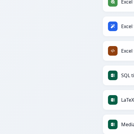
Excel 
Excel 
Excel 
SQL ti
LaTeX 
MediaW