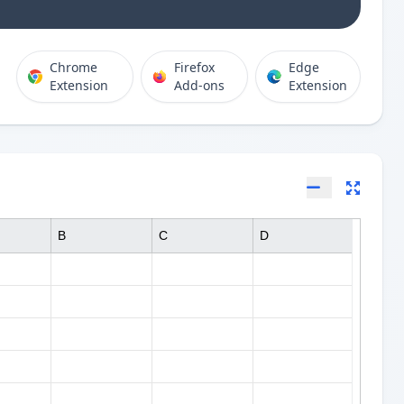
Chrome
Firefox
Edge
Extension
Add-ons
Extension
B
C
D