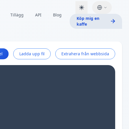
Tillägg
API
Blog
Köp mig en
kaffe
el
Ladda upp fil
Extrahera från webbsida