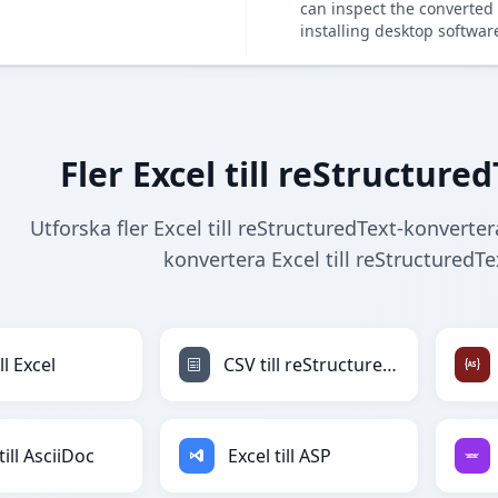
can inspect the converted 
installing desktop softwar
Fler Excel till reStructur
Utforska fler Excel till reStructuredText-konverter
konvertera Excel till reStructuredT
ll Excel
CSV till reStructuredText
till AsciiDoc
Excel till ASP