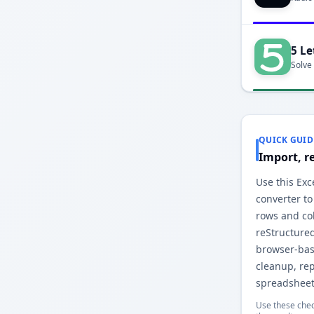
5 Le
Solve
QUICK GUID
Import, r
Use this Exc
converter to
rows and co
reStructured
browser-base
cleanup, re
spreadsheet
Use these chec