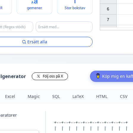
ER
gemener
Stor bokstav
6

7

Ersätt alla
llgenerator
Köp mig en kaf
Följ oss på X
Excel
Magic
SQL
LaTeX
HTML
CSV
aratorer