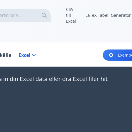
CSV
till
LaTeX Tabell Generator
Excel
källa
Excel
Exemp
a in din Excel data eller dra Excel filer hit