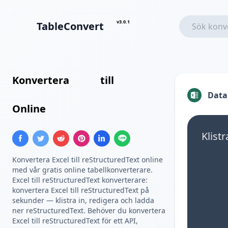
v3.0.1
TableConvert
Konvertera
Excel
till
reStructuredText Tabell
Data
Online
Klistr
Konvertera Excel till reStructuredText online
med vår gratis online tabellkonverterare.
Excel till reStructuredText konverterare:
konvertera Excel till reStructuredText på
sekunder — klistra in, redigera och ladda
ner reStructuredText. Behöver du konvertera
Excel till reStructuredText för ett API,