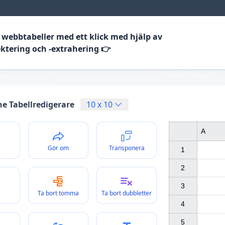
 webbtabeller med ett klick med hjälp av
ektering och -extrahering 👉
ne Tabellredigerare
10
x
10
A
Gör om
Transponera
1

2

3

Ta bort tomma
Ta bort dubbletter
4

5
