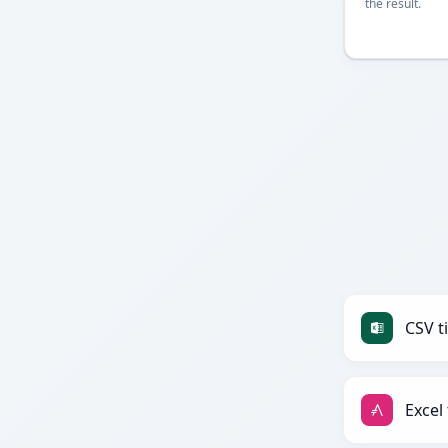
the result.
CSV ti
Excel 