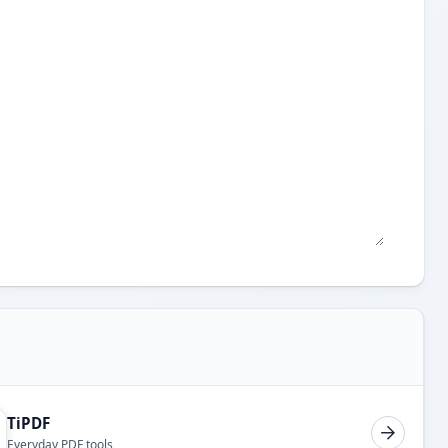
TiPDF
Everyday PDF tools