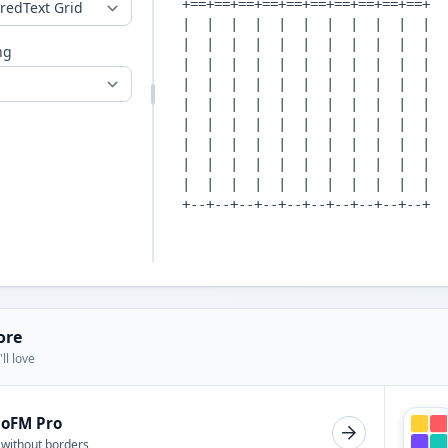
ng
ore
ll love
ioFM Pro
 without borders