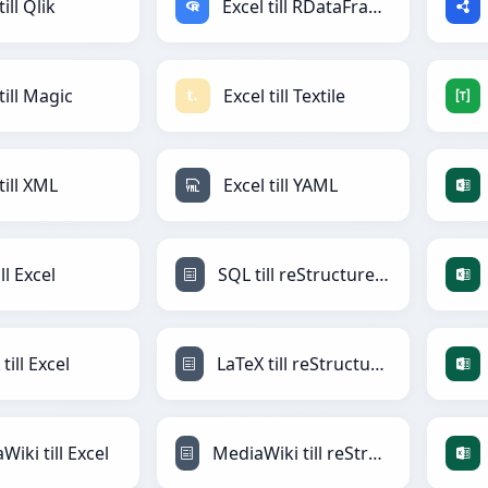
till Qlik
Excel till RDataFrame
till Magic
Excel till Textile
till XML
Excel till YAML
ll Excel
SQL till reStructuredText
till Excel
LaTeX till reStructuredText
iki till Excel
MediaWiki till reStructuredText