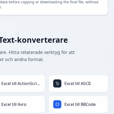
data before copying or downloading the final file, without
e.
edText-konverterare
are. Hitta relaterade verktyg för att
ext och andra format.
Excel till ActionScript
Excel till ASCII
Excel till Avro
Excel till BBCode