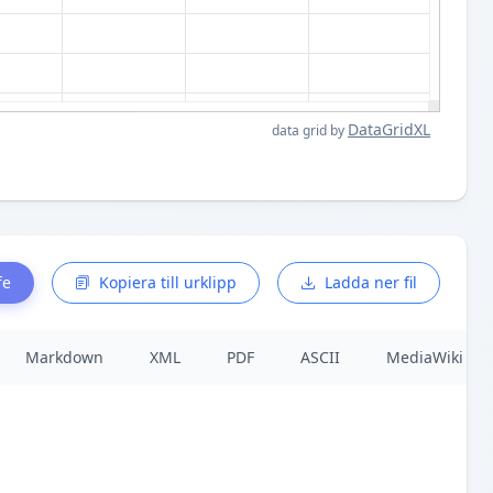
DataGridXL
data grid by
fe
Kopiera till urklipp
Ladda ner fil
Markdown
XML
PDF
ASCII
MediaWiki