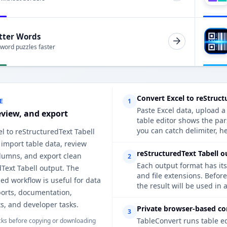
tter Words
 word puzzles faster
Convert Excel to reStruct
E
1
Paste Excel data, upload a
eview, and export
table editor shows the par
you can catch delimiter, h
el to reStructuredText Tabell
 import table data, review
reStructuredText Tabell o
lumns, and export clean
2
Each output format has its
Text Tabell output. The
and file extensions. Befor
d workflow is useful for data
the result will be used in 
ports, documentation,
s, and developer tasks.
Private browser-based co
3
TableConvert runs table e
ks before copying or downloading