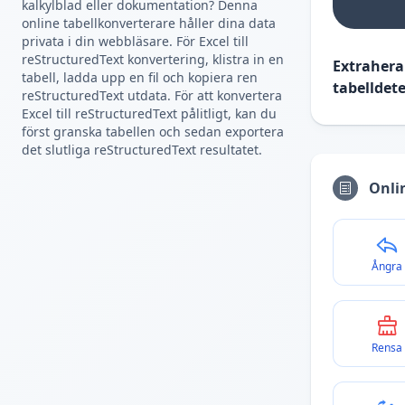
kalkylblad eller dokumentation? Denna
online tabellkonverterare håller dina data
privata i din webbläsare. För Excel till
reStructuredText konvertering, klistra in en
Extrahera
tabell, ladda upp en fil och kopiera ren
tabelldet
reStructuredText utdata. För att konvertera
Excel till reStructuredText pålitligt, kan du
först granska tabellen och sedan exportera
det slutliga reStructuredText resultatet.
Onli
Ångra
Rensa