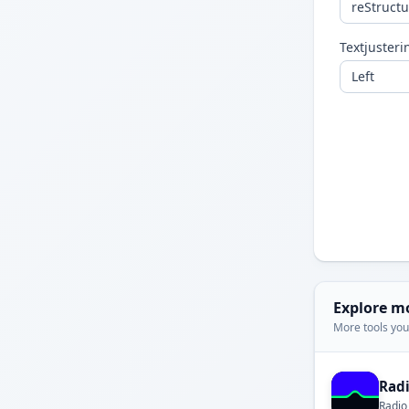
Textjusteri
Explore m
More tools you'
Rad
Radio