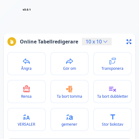
v3.0.1
Online Tabellredigerare
10
x
10
Ångra
Gör om
Transponera
Rensa
Ta bort tomma
Ta bort dubbletter
VERSALER
gemener
Stor bokstav