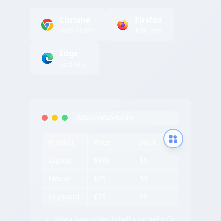
Chrome
Firefox
Web Store
Add-ons
Edge
Add-ons
tableconvert.com
Product
Price
Stock
Laptop
$999
15
Mouse
$29
50
Keyboard
$79
25
✨ Hovra över vilken tabell som helst för