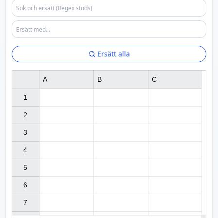
Ersätt alla
A
B
C
1

2

3

4

5

6

7
