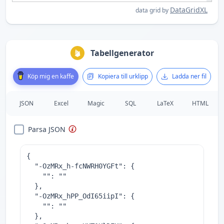
DataGridXL
data grid by
Tabellgenerator
Köp mig en kaffe
Kopiera till urklipp
Ladda ner fil
JSON
Excel
Magic
SQL
LaTeX
HTML
Parsa JSON