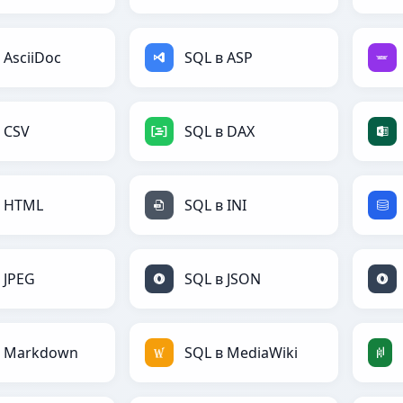
 AsciiDoc
SQL в ASP
 CSV
SQL в DAX
в HTML
SQL в INI
 JPEG
SQL в JSON
в Markdown
SQL в MediaWiki