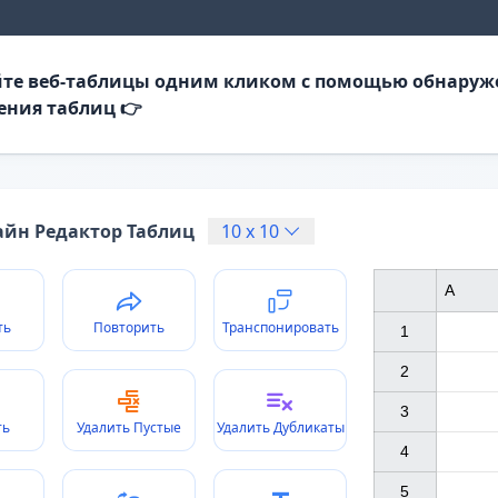
те веб-таблицы одним кликом с помощью обнаруж
ения таблиц 👉
йн Редактор Таблиц
10
x
10
A
ть
Повторить
Транспонировать
1

2

3

ть
Удалить Пустые
Удалить Дубликаты
4

5
