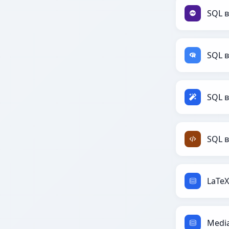
SQL 
SQL 
SQL в
SQL 
LaTeX
Media