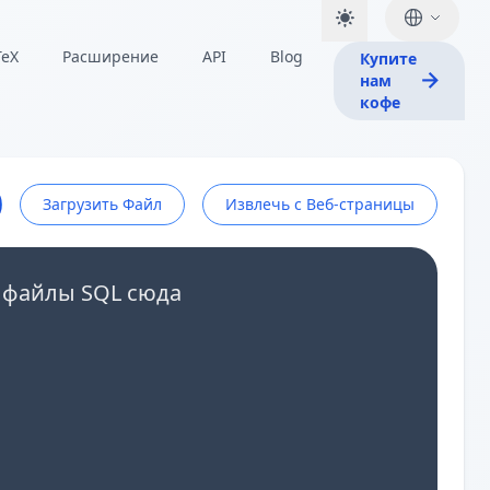
TeX
Расширение
API
Blog
Купите
нам
кофе
Загрузить Файл
Извлечь с Веб-страницы
е файлы SQL сюда