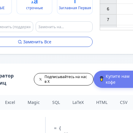
ЫЕ
строчные
Заглавная Первая
6

7

Заменить Все
ратор
Купите нам
Подписывайтесь на нас
в X
кофе
лиц
Excel
Magic
SQL
LaTeX
HTML
CSV