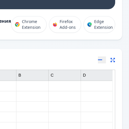
ения
Chrome
Firefox
Edge
Extension
Add-ons
Extension
B
C
D