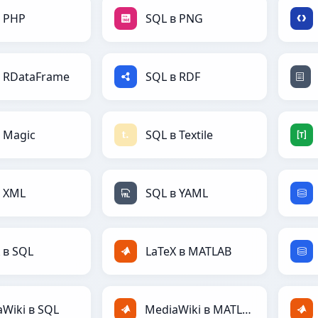
в PHP
SQL в PNG
в RDataFrame
SQL в RDF
 Magic
SQL в Textile
в XML
SQL в YAML
 в SQL
LaTeX в MATLAB
Wiki в SQL
MediaWiki в MATLAB