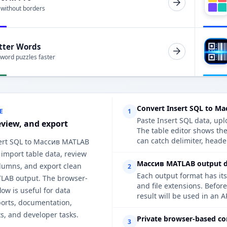
 without borders
tter Words
 word puzzles faster
Convert Insert SQL to М
E
1
Paste Insert SQL data, upl
eview, and export
The table editor shows t
can catch delimiter, heade
sert SQL to Массив MATLAB
 import table data, review
Массив MATLAB output de
lumns, and export clean
2
Each output format has its
AB output. The browser-
and file extensions. Befo
ow is useful for data
result will be used in an A
ports, documentation,
s, and developer tasks.
Private browser-based co
3