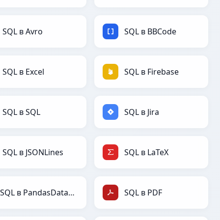
SQL в Avro
SQL в BBCode
SQL в Excel
SQL в Firebase
SQL в SQL
SQL в Jira
SQL в JSONLines
SQL в LaTeX
SQL в PandasDataFrame
SQL в PDF