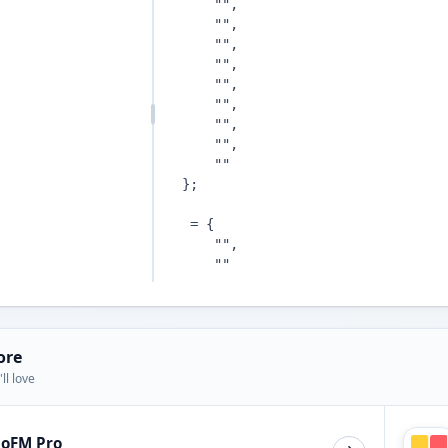
ore
ll love
ioFM Pro