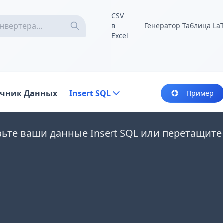
CSV
в
Генератор Таблица La
Excel
очник Данных
Insert SQL
Пример
вьте ваши данные Insert SQL или перетащит