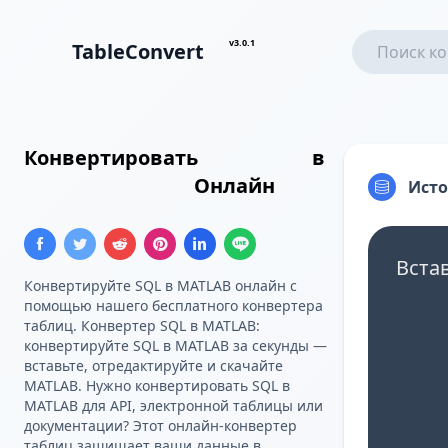
v3.0.1
TableConvert
Конвертировать
Insert SQL
в
Массив MATLAB
Онлайн
Ист
Вста
Конвертируйте SQL в MATLAB онлайн с
помощью нашего бесплатного конвертера
таблиц. Конвертер SQL в MATLAB:
конвертируйте SQL в MATLAB за секунды —
вставьте, отредактируйте и скачайте
MATLAB. Нужно конвертировать SQL в
MATLAB для API, электронной таблицы или
документации? Этот онлайн-конвертер
таблиц защищает ваши данные в