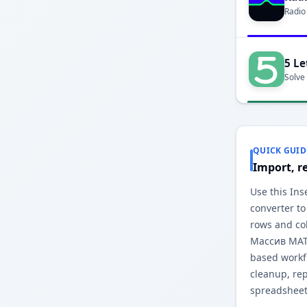
Radio
5 Le
Solve
QUICK GUID
Import, r
Use this In
converter to
rows and co
Массив MATL
based workfl
cleanup, re
spreadsheet