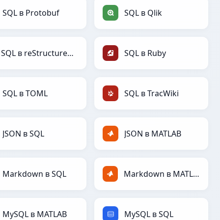
SQL в Protobuf
SQL в Qlik
SQL в reStructuredText
SQL в Ruby
SQL в TOML
SQL в TracWiki
JSON в SQL
JSON в MATLAB
Markdown в SQL
Markdown в MATLAB
MySQL в MATLAB
MySQL в SQL