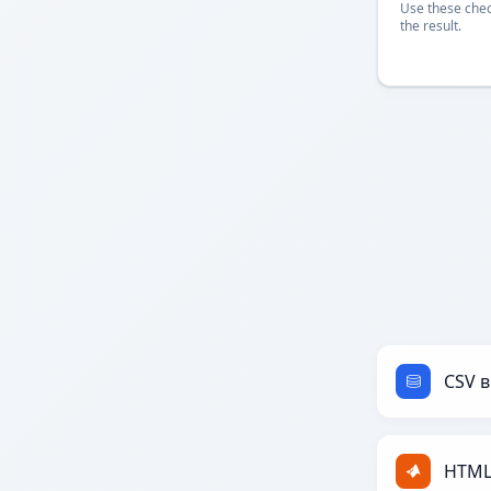
Use these chec
the result.
CSV в
HTML