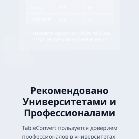
Mouse
$29
50
Keyboard
$79
25
✨ Наведите курсор на любую таблицу,
чтобы увидеть иконку извлечения
Рекомендовано
Университетами и
Профессионалами
TableConvert пользуется доверием
профессионалов в университетах,