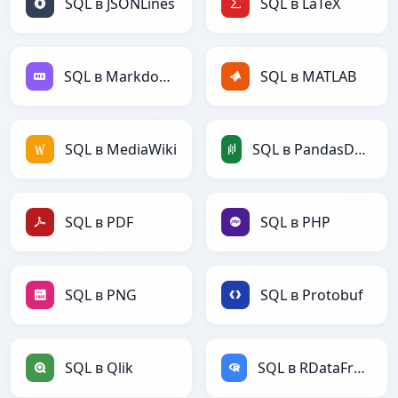
SQL в JSONLines
SQL в LaTeX
SQL в Markdown
SQL в MATLAB
SQL в MediaWiki
SQL в PandasDataFrame
SQL в PDF
SQL в PHP
SQL в PNG
SQL в Protobuf
SQL в Qlik
SQL в RDataFrame