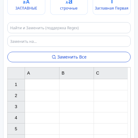
ЗАГЛАВНЫЕ
строчные
Заглавная Первая
Заменить Все
A
B
C
1

2

3

4

5
