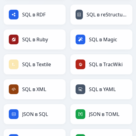
SQL в RDF
SQL в reStructuredText
SQL в Ruby
SQL в Magic
SQL в Textile
SQL в TracWiki
SQL в XML
SQL в YAML
JSON в SQL
JSON в TOML