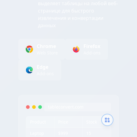
выделяет таблицы на любой веб-
странице для быстрого
извлечения и конвертации
данных
Chrome
Firefox
Web Store
Add-ons
Edge
Add-ons
tableconvert.com
Product
Price
Stock
Laptop
$999
15