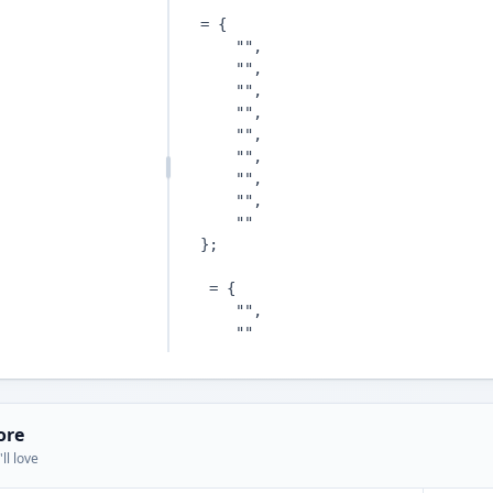
ore
ll love