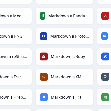
Markdown в MediaWiki
Markdown в PandasDataFrame
down в PNG
Markdown в Protobuf
Markdown в reStructuredText
Markdown в Ruby
Markdown в TracWiki
Markdown в XML
Markdown в Firebase
Markdown в Jira