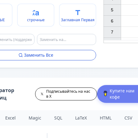
5

ЫЕ
строчные
Заглавная Первая
6

7

Заменить Все
ратор
Купите нам
Подписывайтесь на нас
в X
кофе
лиц
Excel
Magic
SQL
LaTeX
HTML
CSV