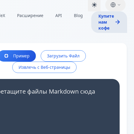
TeX
Расширение
API
Blog
Купите
нам
кофе
Пример
Загрузить Файл
Извлечь с Веб-страницы
ретащите файлы Markdown сюда