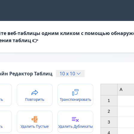
те веб-таблицы одним кликом с помощью обнаруж
ения таблиц 👉
йн Редактор Таблиц
10
x
10
A
ть
Повторить
Транспонировать
1

2

3

ть
Удалить Пустые
Удалить Дубликаты
4
