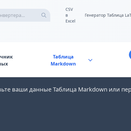
CSV
в
Генератор Таблица La
Excel
очник
Таблица
ных
Markdown
вьте ваши данные Таблица Markdown или пе