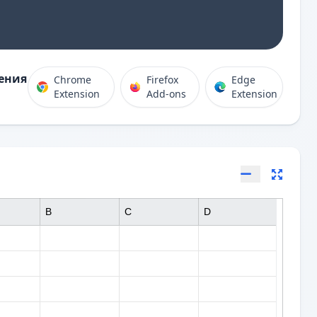
ения
Chrome
Firefox
Edge
Extension
Add-ons
Extension
B
C
D