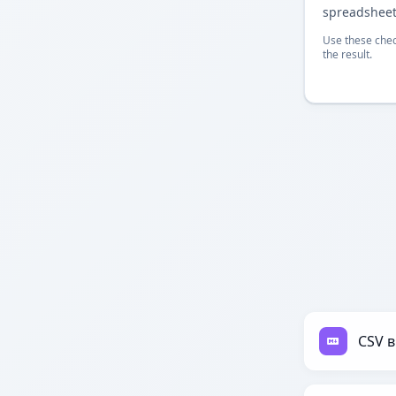
spreadsheet
Use these chec
the result.
CSV 