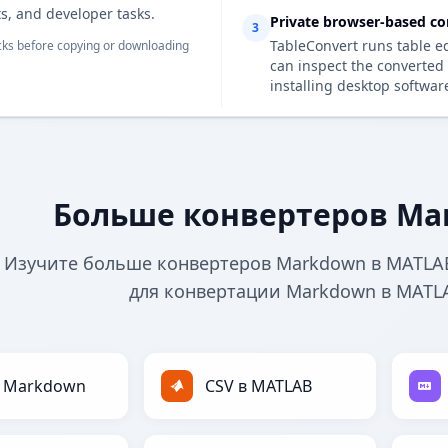
s, and developer tasks.
Private browser-based co
3
TableConvert runs table e
ks before copying or downloading
can inspect the converted 
installing desktop softwar
Больше конвертеров Ma
Изучите больше конвертеров Markdown в MATLA
для конвертации Markdown в MATL
в Markdown
CSV в MATLAB