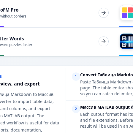
ioFM Pro
 without borders
tter Words
 word puzzles faster
Convert Таблица Markdo
E
1
Paste Таблица Markdown da
eview, and export
page. The table editor s
so you can catch delimiter
блица Markdown to Массив
erter to import table data,
Массив MATLAB output de
 and columns, and export
2
Each output format has its
в MATLAB output. The
and file extensions. Befo
d workflow is useful for data
result will be used in an A
ports, documentation,