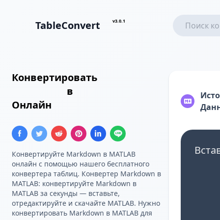
v3.0.1
TableConvert
Конвертировать
Таблица
Markdown
в
Массив MATLAB
Ист
Онлайн
Дан
Вста
Конвертируйте Markdown в MATLAB
онлайн с помощью нашего бесплатного
конвертера таблиц. Конвертер Markdown в
MATLAB: конвертируйте Markdown в
MATLAB за секунды — вставьте,
отредактируйте и скачайте MATLAB. Нужно
конвертировать Markdown в MATLAB для