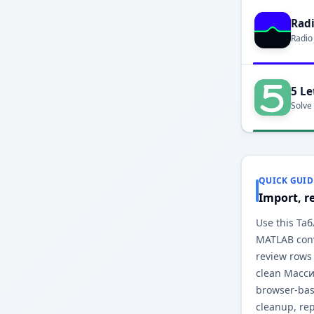
Rad
Radio
5 Le
Solve
QUICK GUID
Import, r
Use this Та
MATLAB conv
review rows
clean Масси
browser-base
cleanup, re