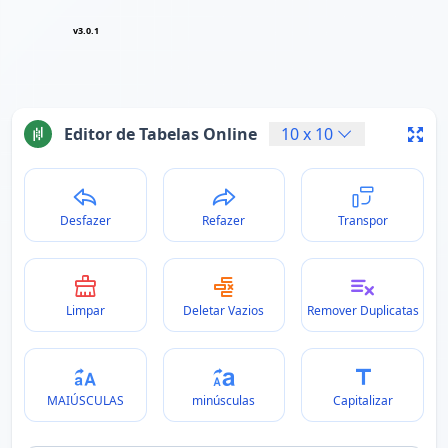
v3.0.1
Editor de Tabelas Online
10
x
10
Desfazer
Refazer
Transpor
Limpar
Deletar Vazios
Remover Duplicatas
MAIÚSCULAS
minúsculas
Capitalizar