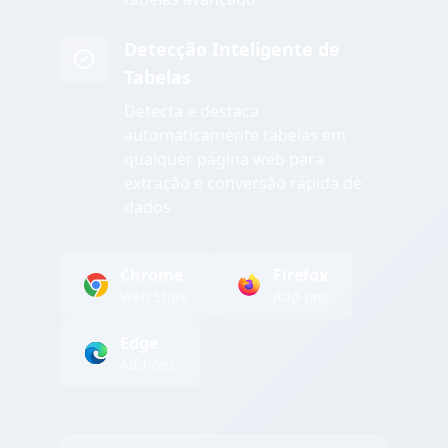
Detecção Inteligente de
Tabelas
Detecta e destaca
automaticamente tabelas em
qualquer página web para
extração e conversão rápida de
dados
Chrome
Firefox
Web Store
Add-ons
Edge
Add-ons