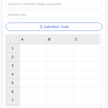
Substituir Tudo
A
B
C
1

2

3

4

5

6

7
