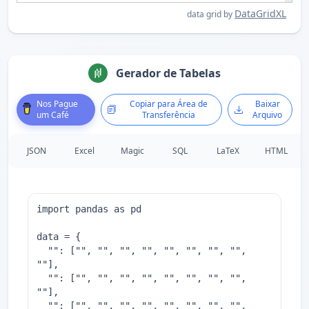
DataGridXL
data grid by
Gerador de Tabelas
Nos Pague
Copiar para Área de
Baixar
um Café
Transferência
Arquivo
JSON
Excel
Magic
SQL
LaTeX
HTML