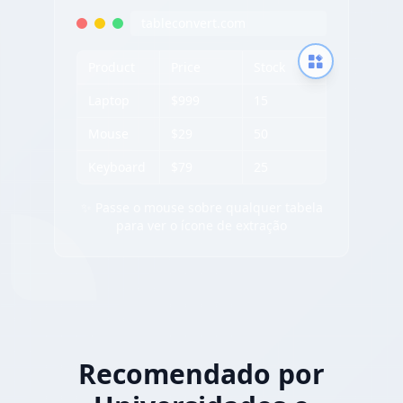
tableconvert.com
Product
Price
Stock
Laptop
$999
15
Mouse
$29
50
Keyboard
$79
25
✨ Passe o mouse sobre qualquer tabela
para ver o ícone de extração
Recomendado por