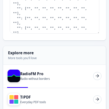
Explore more
More tools you'll love
RadioFM Pro
Radio without borders
TiPDF
Everyday PDF tools