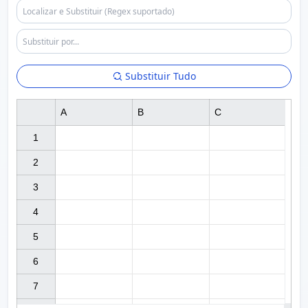
Substituir Tudo
A
B
C
1

2

3

4

5

6

7
