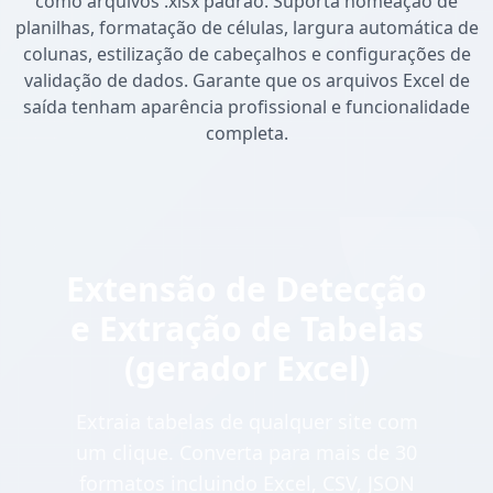
como arquivos .xlsx padrão. Suporta nomeação de
planilhas, formatação de células, largura automática de
colunas, estilização de cabeçalhos e configurações de
validação de dados. Garante que os arquivos Excel de
saída tenham aparência profissional e funcionalidade
completa.
Extensão de Detecção
e Extração de Tabelas
(gerador Excel)
Extraia tabelas de qualquer site com
um clique. Converta para mais de 30
formatos incluindo Excel, CSV, JSON