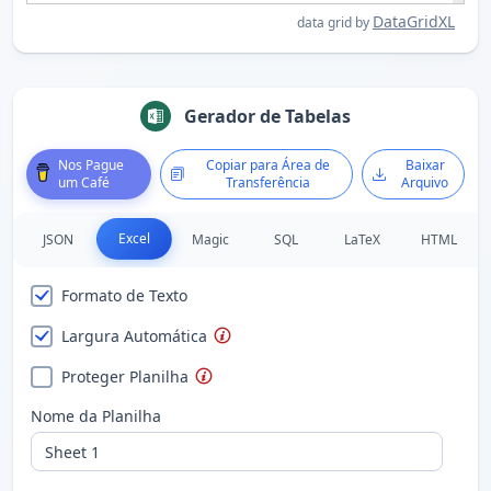
DataGridXL
data grid by
Gerador de Tabelas
Nos Pague
Copiar para Área de
Baixar
um Café
Transferência
Arquivo
Excel
JSON
Magic
SQL
LaTeX
HTML
Formato de Texto
Largura Automática
Proteger Planilha
Nome da Planilha