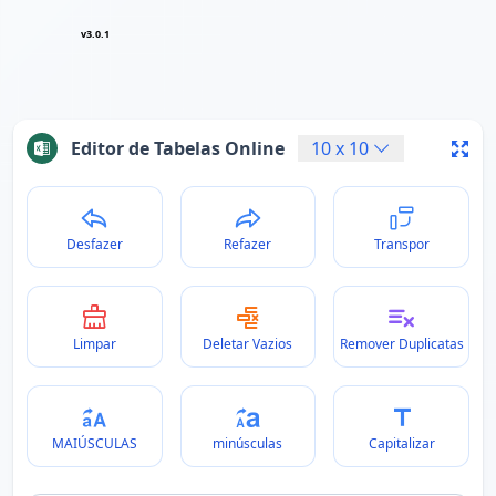
v3.0.1
Editor de Tabelas Online
10
x
10
Desfazer
Refazer
Transpor
Limpar
Deletar Vazios
Remover Duplicatas
MAIÚSCULAS
minúsculas
Capitalizar