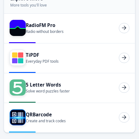
More tools you'll love
RadioFM Pro
Radio without borders
TiPDF
Everyday PDF tools
5 Letter Words
Solve word puzzles faster
QRBarcode
Create and track codes