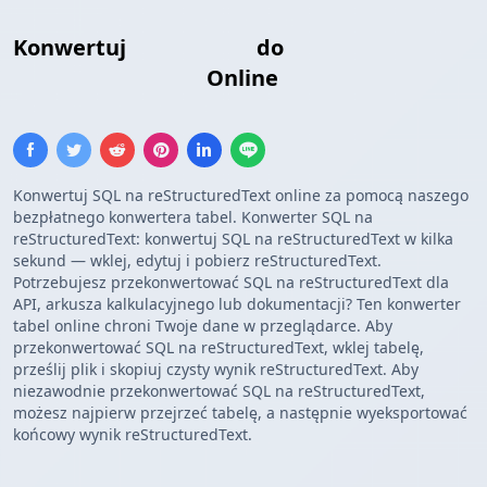
Konwertuj
Wstaw SQL
do
Tabela
reStructuredText
Online
Konwertuj SQL na reStructuredText online za pomocą naszego
bezpłatnego konwertera tabel. Konwerter SQL na
reStructuredText: konwertuj SQL na reStructuredText w kilka
sekund — wklej, edytuj i pobierz reStructuredText.
Potrzebujesz przekonwertować SQL na reStructuredText dla
API, arkusza kalkulacyjnego lub dokumentacji? Ten konwerter
tabel online chroni Twoje dane w przeglądarce. Aby
przekonwertować SQL na reStructuredText, wklej tabelę,
prześlij plik i skopiuj czysty wynik reStructuredText. Aby
niezawodnie przekonwertować SQL na reStructuredText,
możesz najpierw przejrzeć tabelę, a następnie wyeksportować
końcowy wynik reStructuredText.