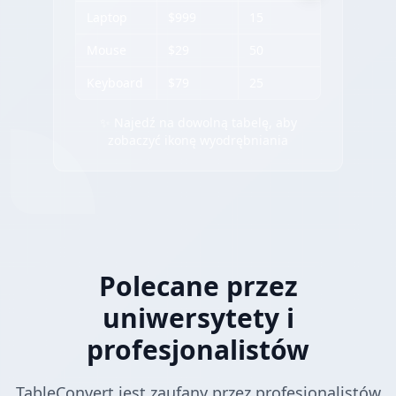
Laptop
$999
15
Mouse
$29
50
Keyboard
$79
25
✨ Najedź na dowolną tabelę, aby
zobaczyć ikonę wyodrębniania
Polecane przez
uniwersytety i
profesjonalistów
TableConvert jest zaufany przez profesjonalistów