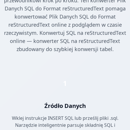
przewodnikowi krok po kroku. Ten konwerter Plik
Danych SQL do Format reStructuredText pomaga
konwertować Plik Danych SQL do Format
reStructuredText online z podglądem w czasie
rzeczywistym. Konwertuj SQL na reStructuredText
online — konwerter SQL na reStructuredText
zbudowany do szybkiej konwersji tabel.
1
Źródło Danych
Wklej instrukcje INSERT SQL lub prześlij pliki .sql.
Narzędzie inteligentnie parsuje składnię SQL i