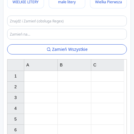
WIELKIE LITERY
małe litery
Wielka Pierwsza
Zamień Wszystkie
A
B
C
1

2

3

4

5

6
