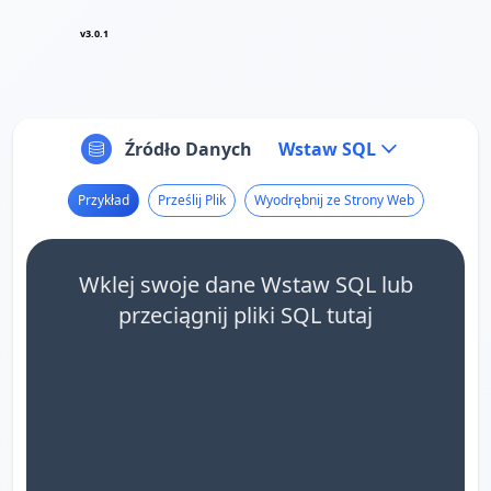
v3.0.1
Źródło Danych
Wstaw SQL
Przykład
Prześlij Plik
Wyodrębnij ze Strony Web
Wklej swoje dane Wstaw SQL lub
przeciągnij pliki SQL tutaj