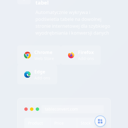
tabel
Automatycznie wykrywa i
podświetla tabele na dowolnej
stronie internetowej dla szybkiego
wyodrębniania i konwersji danych
Chrome
Firefox
Web Store
Add-ons
Edge
Add-ons
tableconvert.com
Product
Price
Stock