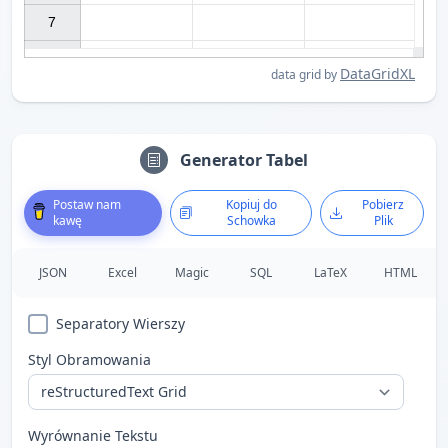
7

DataGridXL
data grid by
Generator Tabel
Postaw nam
Kopiuj do
Pobierz
kawę
Schowka
Plik
JSON
Excel
Magic
SQL
LaTeX
HTML
Separatory Wierszy
Styl Obramowania
Wyrównanie Tekstu