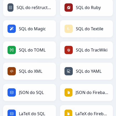
SQL do reStructuredText
SQL do Ruby
SQL do Magic
SQL do Textile
SQL do TOML
SQL do TracWiki
SQL do XML
SQL do YAML
JSON do SQL
JSON do Firebase
LaTeX do SQL
LaTeX do Firebase