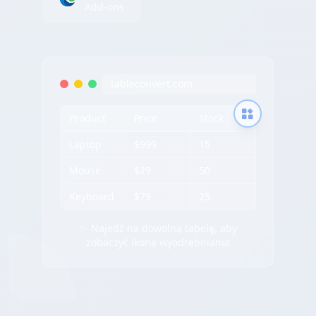
Add-ons
tableconvert.com
Product
Price
Stock
Laptop
$999
15
Mouse
$29
50
Keyboard
$79
25
✨ Najedź na dowolną tabelę, aby
zobaczyć ikonę wyodrębniania