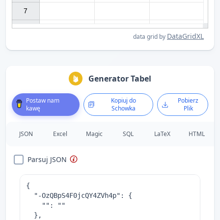
7

DataGridXL
data grid by
Generator Tabel
Postaw nam
Kopiuj do
Pobierz
kawę
Schowka
Plik
JSON
Excel
Magic
SQL
LaTeX
HTML
Parsuj JSON