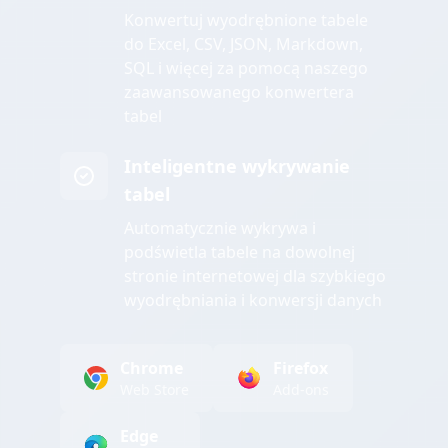
Konwertuj wyodrębnione tabele
do Excel, CSV, JSON, Markdown,
SQL i więcej za pomocą naszego
zaawansowanego konwertera
tabel
Inteligentne wykrywanie
tabel
Automatycznie wykrywa i
podświetla tabele na dowolnej
stronie internetowej dla szybkiego
wyodrębniania i konwersji danych
Chrome
Firefox
Web Store
Add-ons
Edge