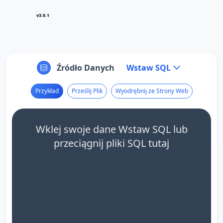
v3.0.1
Źródło Danych
Wstaw SQL
Przykład
Prześlij Plik
Wyodrębnij ze Strony Web
Wklej swoje dane Wstaw SQL lub
przeciągnij pliki SQL tutaj