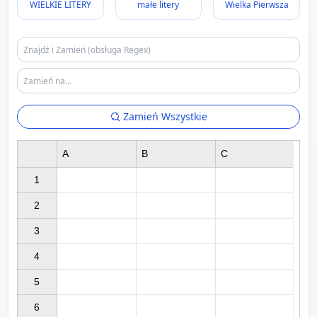
WIELKIE LITERY
małe litery
Wielka Pierwsza
Zamień Wszystkie
A
B
C
1

2

3

4

5

6
