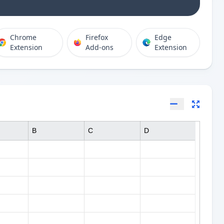
Chrome
Firefox
Edge
Extension
Add-ons
Extension
B
C
D