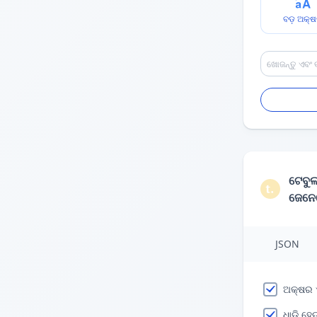
ବଡ଼ ଅକ୍
ଟେବୁଲ
ଜେନେ
JSON
ଅକ୍ଷର 
ଧାଡ଼ି ହେ