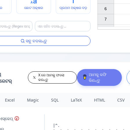
ଷର
ଛୋଟ ଅକ୍ଷର
ପ୍ରଥମ ଅକ୍ଷର ବଡ଼
6

7

ସବୁ ବଦଳାନ୍ତୁ
୍
ଆମକୁ କଫି
X ରେ ଆମକୁ ଫଲୋ
କରନ୍ତୁ
କିଣନ୍ତୁ
ରେଟର୍
Excel
Magic
SQL
LaTeX
HTML
CSV
ଏସ୍କେପ୍
ଡର୍