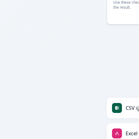
Use these chec
the result.
CSV ର
Excel