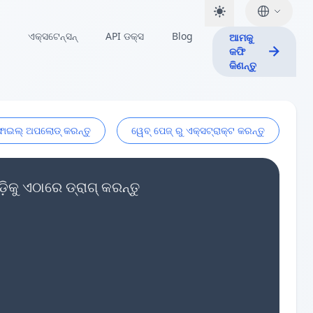
ଏକ୍ସଟେନ୍ସନ୍
API ଡକ୍ସ
Blog
ଆମକୁ
କଫି
କିଣନ୍ତୁ
ଫାଇଲ୍ ଅପଲୋଡ୍ କରନ୍ତୁ
ୱେବ୍ ପେଜ୍ ରୁ ଏକ୍ସଟ୍ରାକ୍ଟ କରନ୍ତୁ
କୁ ଏଠାରେ ଡ୍ରାଗ୍ କରନ୍ତୁ