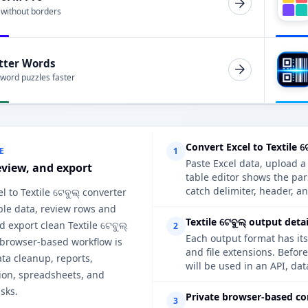
 without borders
tter Words
 word puzzles faster
Convert Excel to Textile ଟ
E
1
Paste Excel data, upload a
eview, and export
table editor shows the par
catch delimiter, header, an
l to Textile ଟେବୁଲ୍ converter
ble data, review rows and
Textile ଟେବୁଲ୍ output deta
 export clean Textile ଟେବୁଲ୍
2
Each output format has its
 browser-based workflow is
and file extensions. Before
ata cleanup, reports,
will be used in an API, da
on, spreadsheets, and
sks.
Private browser-based co
3