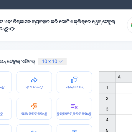
ନଟ ଏବଂ ନିଷ୍କାସନ ବ୍ୟବହାର କରି ଗୋଟିଏ କ୍ଲିକ୍‌ରେ ୱେବ୍ ଟେବୁଲ୍
ରନ୍ତୁ 👉
ନ୍ ଟେବୁଲ୍ ଏଡିଟର୍
10
x
10
A
ନ୍ତୁ
ପୁନଃ କରନ୍ତୁ
ଟ୍ରାନ୍ସପୋଜ୍
1

2

3

ତୁ
ଖାଲି ଡିଲିଟ୍ କରନ୍ତୁ
ଡୁପ୍ଲିକେଟ୍ ଡିଲିଟ୍ କରନ୍ତୁ
4

5
