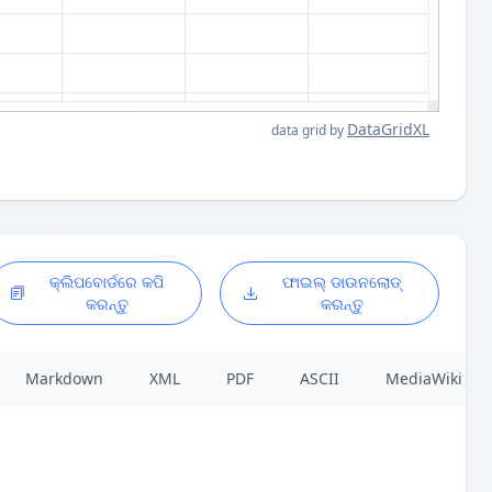
DataGridXL
data grid by
କ୍ଲିପବୋର୍ଡରେ କପି
ଫାଇଲ୍ ଡାଉନଲୋଡ୍
କରନ୍ତୁ
କରନ୍ତୁ
Markdown
XML
PDF
ASCII
MediaWiki