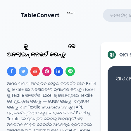
v3.0.1
TableConvert
Excel
କୁ
Textile ଟେବୁଲ୍
ରେ
ଅନଲାଇନ୍ କନଭର୍ଟ କରନ୍ତୁ
ଡାଟା 
ଆପଣଙ୍
ଆମର ମାଗଣା ଅନଲାଇନ ଟେବୁଲ କନଭର୍ଟର ସହିତ Excel
କୁ Textile ରେ ଅନଲାଇନରେ ରୂପାନ୍ତର କରନ୍ତୁ। Excel
ରୁ Textile କନଭର୍ଟର: Excel କୁ ସେକେଣ୍ଡରେ Textile
ରେ ରୂପାନ୍ତର କରନ୍ତୁ — ପେଷ୍ଟ କରନ୍ତୁ, ସମ୍ପାଦନା
କରନ୍ତୁ ଏବଂ Textile ଡାଉନଲୋଡ କରନ୍ତୁ। API,
ସ୍ପ୍ରେଡସିଟ୍ କିମ୍ବା ଡକ୍ୟୁମେଣ୍ଟେସନ ପାଇଁ Excel କୁ
Textile ରେ ରୂପାନ୍ତର କରିବାକୁ ଆବଶ୍ୟକ? ଏହି
ଅନଲାଇନ ଟେବୁଲ କନଭର୍ଟର ଆପଣଙ୍କ ବ୍ରାଉଜରରେ
ଆପଣଙ୍କ ଡାଟା ଗୋପନୀୟ ରଖେ। Excel ରୁ Textile