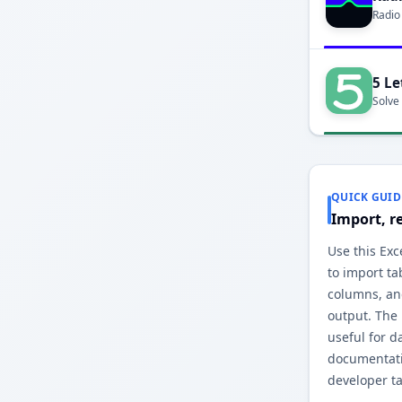
Radio
5 Le
Solve
QUICK GUID
Import, r
Use this Exce
to import ta
columns, and
output. The
useful for d
documentati
developer ta