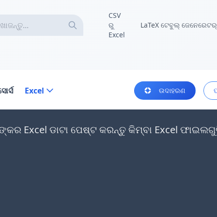
CSV
ରୁ
LaTeX ଟେବୁଲ୍ ଜେନେରେଟର୍
Excel
ସୋର୍ସ
Excel
ଉଦାହରଣ
କର Excel ଡାଟା ପେଷ୍ଟ କରନ୍ତୁ କିମ୍ବା Excel ଫାଇଲଗୁଡ଼ି