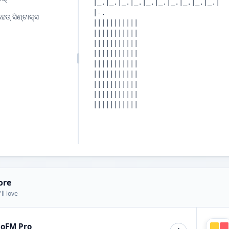
େଡ୍ ସିଣ୍ଟାକ୍ସ
ore
ll love
ioFM Pro