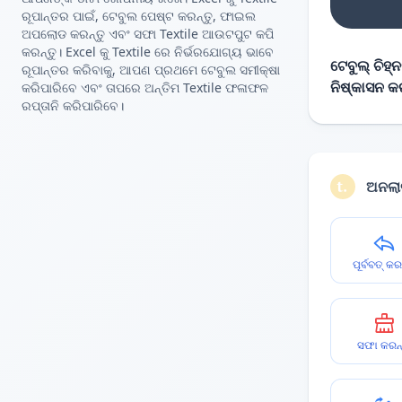
ରୂପାନ୍ତର ପାଇଁ, ଟେବୁଲ ପେଷ୍ଟ କରନ୍ତୁ, ଫାଇଲ
ଅପଲୋଡ କରନ୍ତୁ ଏବଂ ସଫା Textile ଆଉଟପୁଟ କପି
କରନ୍ତୁ। Excel କୁ Textile ରେ ନିର୍ଭରଯୋଗ୍ୟ ଭାବେ
ଟେବୁଲ୍ ଚିହ୍
ରୂପାନ୍ତର କରିବାକୁ, ଆପଣ ପ୍ରଥମେ ଟେବୁଲ ସମୀକ୍ଷା
ନିଷ୍କାସନ କ
କରିପାରିବେ ଏବଂ ତାପରେ ଅନ୍ତିମ Textile ଫଳାଫଳ
ରପ୍ତାନି କରିପାରିବେ।
ଅନଲାଇ
ପୂର୍ବବତ୍ କର
ସଫା କରନ୍