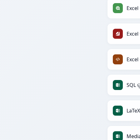
Excel 
Excel
Excel
SQL ର
LaTeX
Media