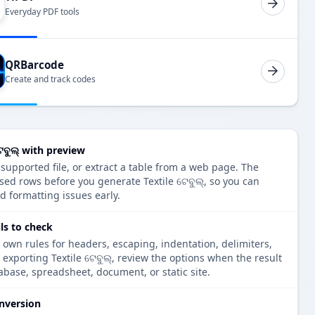
Everyday PDF tools
QRBarcode
Create and track codes
େବୁଲ୍ with preview
 supported file, or extract a table from a web page. The
sed rows before you generate Textile ଟେବୁଲ୍, so you can
d formatting issues early.
ils to check
 own rules for headers, escaping, indentation, delimiters,
 exporting Textile ଟେବୁଲ୍, review the options when the result
tabase, spreadsheet, document, or static site.
nversion