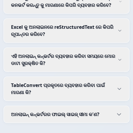
କନଭର୍ଟ କରନ୍ତୁ କୁ ମାଗଣାରେ କିପରି ବ୍ୟବହାର କରିବେ?
Excel କୁ ଅନଲାଇନରେ reStructuredText ରେ କିପରି
ରୂପାନ୍ତର କରିବେ?
ଏହି ଅନଲାଇନ୍ କନ୍ଭର୍ଟର ବ୍ୟବହାର କରିବା ସମୟରେ ମୋର
ଡାଟା ସୁରକ୍ଷିତ କି?
TableConvert ପ୍ରକୃତରେ ବ୍ୟବହାର କରିବା ପାଇଁ
ମାଗଣା କି?
ଅନଲାଇନ୍ କନ୍ଭର୍ଟରର ଫାଇଲ୍ ସାଇଜ୍ ସୀମା କ'ଣ?