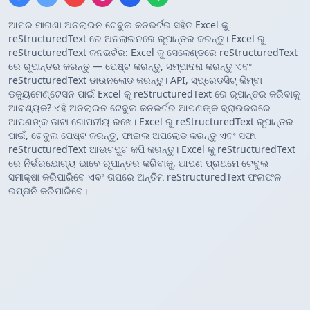
ଆମର ମାଗଣା ଅନଲାଇନ ଟେବୁଲ କନଭର୍ଟର ସହିତ Excel କୁ
reStructuredText ରେ ଅନଲାଇନରେ ରୂପାନ୍ତର କରନ୍ତୁ। Excel ରୁ
reStructuredText କନଭର୍ଟର: Excel କୁ ସେକେଣ୍ଡରେ reStructuredText
ରେ ରୂପାନ୍ତର କରନ୍ତୁ — ପେଷ୍ଟ କରନ୍ତୁ, ସମ୍ପାଦନା କରନ୍ତୁ ଏବଂ
reStructuredText ଡାଉନଲୋଡ କରନ୍ତୁ। API, ସ୍ପ୍ରେଡସିଟ୍ କିମ୍ବା
ଡକ୍ୟୁମେଣ୍ଟେସନ ପାଇଁ Excel କୁ reStructuredText ରେ ରୂପାନ୍ତର କରିବାକୁ
ଆବଶ୍ୟକ? ଏହି ଅନଲାଇନ ଟେବୁଲ କନଭର୍ଟର ଆପଣଙ୍କ ବ୍ରାଉଜରରେ
ଆପଣଙ୍କ ଡାଟା ଗୋପନୀୟ ରଖେ। Excel ରୁ reStructuredText ରୂପାନ୍ତର
ପାଇଁ, ଟେବୁଲ ପେଷ୍ଟ କରନ୍ତୁ, ଫାଇଲ ଅପଲୋଡ କରନ୍ତୁ ଏବଂ ସଫା
reStructuredText ଆଉଟପୁଟ କପି କରନ୍ତୁ। Excel କୁ reStructuredText
ରେ ନିର୍ଭରଯୋଗ୍ୟ ଭାବେ ରୂପାନ୍ତର କରିବାକୁ, ଆପଣ ପ୍ରଥମେ ଟେବୁଲ
ସମୀକ୍ଷା କରିପାରିବେ ଏବଂ ତାପରେ ଅନ୍ତିମ reStructuredText ଫଳାଫଳ
ରପ୍ତାନି କରିପାରିବେ।