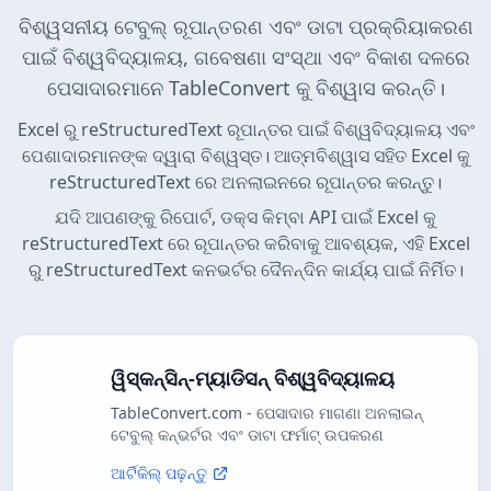
ବିଶ୍ୱସନୀୟ ଟେବୁଲ୍ ରୂପାନ୍ତରଣ ଏବଂ ଡାଟା ପ୍ରକ୍ରିୟାକରଣ
ପାଇଁ ବିଶ୍ୱବିଦ୍ୟାଳୟ, ଗବେଷଣା ସଂସ୍ଥା ଏବଂ ବିକାଶ ଦଳରେ
ପେସାଦାରମାନେ TableConvert କୁ ବିଶ୍ୱାସ କରନ୍ତି।
Excel ରୁ reStructuredText ରୂପାନ୍ତର ପାଇଁ ବିଶ୍ୱବିଦ୍ୟାଳୟ ଏବଂ
ପେଶାଦାରମାନଙ୍କ ଦ୍ୱାରା ବିଶ୍ୱସ୍ତ। ଆତ୍ମବିଶ୍ୱାସ ସହିତ Excel କୁ
reStructuredText ରେ ଅନଲାଇନରେ ରୂପାନ୍ତର କରନ୍ତୁ।
ଯଦି ଆପଣଙ୍କୁ ରିପୋର୍ଟ, ଡକ୍ସ କିମ୍ବା API ପାଇଁ Excel କୁ
reStructuredText ରେ ରୂପାନ୍ତର କରିବାକୁ ଆବଶ୍ୟକ, ଏହି Excel
ରୁ reStructuredText କନଭର୍ଟର ଦୈନନ୍ଦିନ କାର୍ଯ୍ୟ ପାଇଁ ନିର୍ମିତ।
ୱିସ୍କନ୍ସିନ୍-ମ୍ୟାଡିସନ୍ ବିଶ୍ୱବିଦ୍ୟାଳୟ
TableConvert.com - ପେସାଦାର ମାଗଣା ଅନଲାଇନ୍
ଟେବୁଲ୍ କନ୍ଭର୍ଟର ଏବଂ ଡାଟା ଫର୍ମାଟ୍ ଉପକରଣ
ଆର୍ଟିକିଲ୍ ପଢ଼ନ୍ତୁ