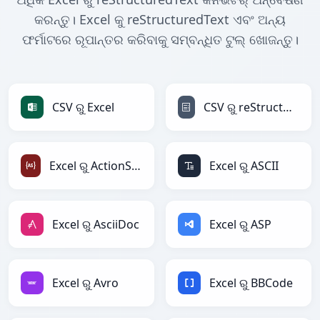
କରନ୍ତୁ। Excel କୁ reStructuredText ଏବଂ ଅନ୍ୟ
ଫର୍ମାଟରେ ରୂପାନ୍ତର କରିବାକୁ ସମ୍ବନ୍ଧିତ ଟୁଲ୍ ଖୋଜନ୍ତୁ।
CSV ରୁ Excel
CSV ରୁ reStructuredText
Excel ରୁ ActionScript
Excel ରୁ ASCII
Excel ରୁ AsciiDoc
Excel ରୁ ASP
Excel ରୁ Avro
Excel ରୁ BBCode