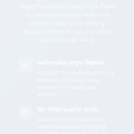
କରୁଛନ୍ତି? ଯେକୌଣସି ପୃଷ୍ଠାରୁ ଟେବୁଲ ଚିହ୍ନଟ
ଏବଂ ଏକ୍ସଟ୍ରାକ୍ଟ କରିବାକୁ ଏକ୍ସଟେନସନ
ବ୍ୟବହାର କରନ୍ତୁ, ତାପରେ Excel କୁ
reStructuredText ରେ ରୂପାନ୍ତର କରିବାକୁ
ଏଠାରେ ଡାଟା ପେଷ୍ଟ କରନ୍ତୁ।
ଗୋଟିଏ-କ୍ଲିକ୍ ଟେବୁଲ୍ ନିଷ୍କାସନ
କପି-ପେଷ୍ଟିଂ ବିନା ଯେକୌଣସି ୱେବପେଜ୍ ରୁ
ତତକ୍ଷଣାତ୍ ଟେବୁଲ୍ ବାହାର କରନ୍ତୁ -
ପେସାଦାର ଡାଟା ନିଷ୍କାସନ ସରଳ
କରାଯାଇଛି
30+ ଫର୍ମାଟ୍ କନ୍ଭର୍ଟର ସମର୍ଥନ
ଆମର ଉନ୍ନତ ଟେବୁଲ୍ କନ୍ଭର୍ଟର ସହିତ
ବାହାର କରାଯାଇଥିବା ଟେବୁଲ୍ କୁ Excel,
CSV, JSON, Markdown, SQL, ଏବଂ