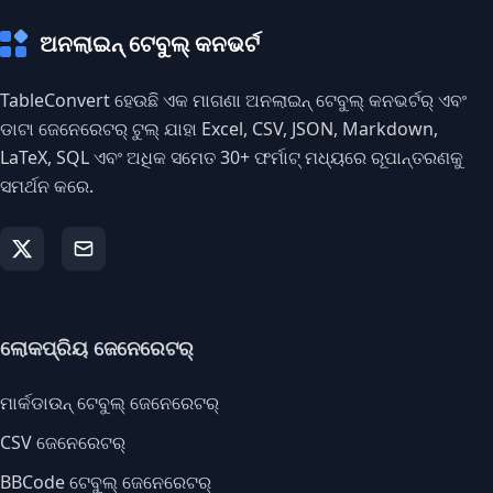
ଅନଲାଇନ୍ ଟେବୁଲ୍ କନଭର୍ଟ
TableConvert ହେଉଛି ଏକ ମାଗଣା ଅନଲାଇନ୍ ଟେବୁଲ୍ କନଭର୍ଟର୍ ଏବଂ
ଡାଟା ଜେନେରେଟର୍ ଟୁଲ୍ ଯାହା Excel, CSV, JSON, Markdown,
LaTeX, SQL ଏବଂ ଅଧିକ ସମେତ 30+ ଫର୍ମାଟ୍ ମଧ୍ୟରେ ରୂପାନ୍ତରଣକୁ
ସମର୍ଥନ କରେ.
ଲୋକପ୍ରିୟ ଜେନେରେଟର୍
ମାର୍କଡାଉନ୍ ଟେବୁଲ୍ ଜେନେରେଟର୍
CSV ଜେନେରେଟର୍
BBCode ଟେବୁଲ୍ ଜେନେରେଟର୍