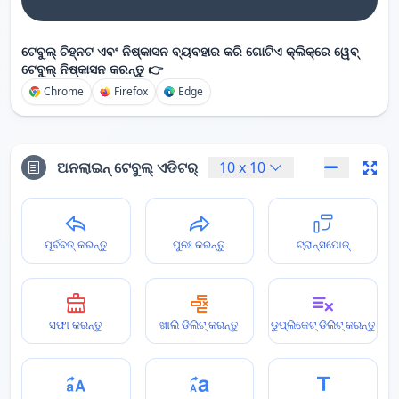
ଟେବୁଲ୍ ଚିହ୍ନଟ ଏବଂ ନିଷ୍କାସନ ବ୍ୟବହାର କରି ଗୋଟିଏ କ୍ଲିକ୍‌ରେ ୱେବ୍
ଟେବୁଲ୍ ନିଷ୍କାସନ କରନ୍ତୁ 👉
Chrome
Firefox
Edge
ଅନଲାଇନ୍ ଟେବୁଲ୍ ଏଡିଟର୍
10
x
10
ପୂର୍ବବତ୍ କରନ୍ତୁ
ପୁନଃ କରନ୍ତୁ
ଟ୍ରାନ୍ସପୋଜ୍
ସଫା କରନ୍ତୁ
ଖାଲି ଡିଲିଟ୍ କରନ୍ତୁ
ଡୁପ୍ଲିକେଟ୍ ଡିଲିଟ୍ କରନ୍ତୁ