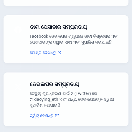
ଡାଟା ପେସାଦାର ସମ୍ପ୍ରଦାୟ
Facebook ଡେଭଲପର ଗ୍ରୁପରେ ଡାଟା ବିଶ୍ଳେଷକ ଏବଂ
ପେସାଦାରଙ୍କ ଦ୍ୱାରା ସାଝା ଏବଂ ସୁପାରିଶ କରାଯାଇଛି
ପୋଷ୍ଟ ଦେଖନ୍ତୁ
ଡେଭଲପର ସମ୍ପ୍ରଦାୟ
ଟେବୁଲ୍ ରୂପାନ୍ତରଣ ପାଇଁ X (Twitter) ରେ
@xiaoying_eth ଏବଂ ଅନ୍ୟ ଡେଭଲପରଙ୍କ ଦ୍ୱାରା
ସୁପାରିଶ କରାଯାଇଛି
ଟ୍ୱିଟ୍ ଦେଖନ୍ତୁ