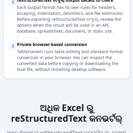
reStructuredText ଟେବୁଲ୍ output details to check
2
Each output format has its own rules for headers,
escaping, indentation, delimiters, and file extensions.
Before exporting reStructuredText ଟେବୁଲ୍, review the
options when the result will be used in an API,
database, spreadsheet, document, or static site.
Private browser-based conversion
3
TableConvert runs table editing and standard format
conversion in your browser. You can inspect the
converted data before copying or downloading the
final file, without installing desktop software.
ଅଧିକ Excel ରୁ
reStructuredText କନଭର୍ଟର୍
ଅଧିକ Excel ରୁ reStructuredText କନଭର୍ଟର୍ ଅନ୍ବେଷଣ