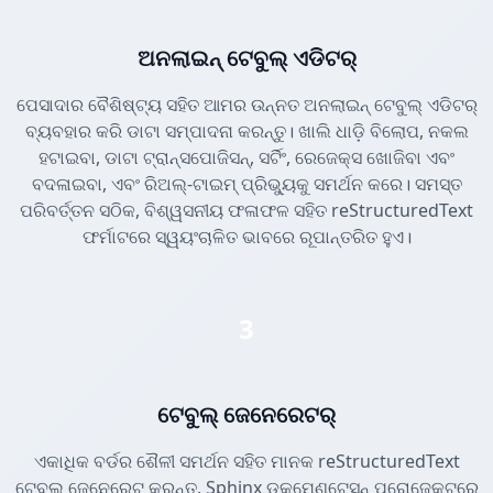
ଅନଲାଇନ୍ ଟେବୁଲ୍ ଏଡିଟର୍
ପେସାଦାର ବୈଶିଷ୍ଟ୍ୟ ସହିତ ଆମର ଉନ୍ନତ ଅନଲାଇନ୍ ଟେବୁଲ୍ ଏଡିଟର୍
ବ୍ୟବହାର କରି ଡାଟା ସମ୍ପାଦନା କରନ୍ତୁ। ଖାଲି ଧାଡ଼ି ବିଲୋପ, ନକଲ
ହଟାଇବା, ଡାଟା ଟ୍ରାନ୍ସପୋଜିସନ୍, ସର୍ଟିଂ, ରେଜେକ୍ସ ଖୋଜିବା ଏବଂ
ବଦଳାଇବା, ଏବଂ ରିଅଲ୍-ଟାଇମ୍ ପ୍ରିଭ୍ୟୁକୁ ସମର୍ଥନ କରେ। ସମସ୍ତ
ପରିବର୍ତ୍ତନ ସଠିକ, ବିଶ୍ୱସନୀୟ ଫଳାଫଳ ସହିତ reStructuredText
ଫର୍ମାଟରେ ସ୍ୱୟଂଚାଳିତ ଭାବରେ ରୂପାନ୍ତରିତ ହୁଏ।
3
ଟେବୁଲ୍ ଜେନେରେଟର୍
ଏକାଧିକ ବର୍ଡର ଶୈଳୀ ସମର୍ଥନ ସହିତ ମାନକ reStructuredText
ଟେବୁଲ୍ ଜେନେରେଟ୍ କରନ୍ତୁ, Sphinx ଡକୁମେଣ୍ଟେସନ୍ ପ୍ରୋଜେକ୍ଟରେ