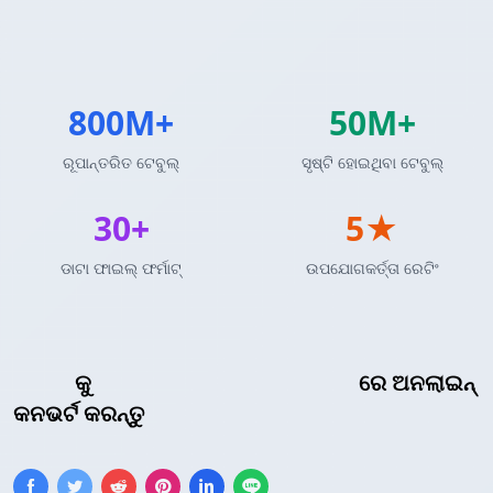
800M+
50M+
ରୂପାନ୍ତରିତ ଟେବୁଲ୍
ସୃଷ୍ଟି ହୋଇଥିବା ଟେବୁଲ୍
30+
5★
ଡାଟା ଫାଇଲ୍ ଫର୍ମାଟ୍
ଉପଯୋଗକର୍ତ୍ତା ରେଟିଂ
Excel
କୁ
reStructuredText ଟେବୁଲ୍
ରେ ଅନଲାଇନ୍
କନଭର୍ଟ କରନ୍ତୁ