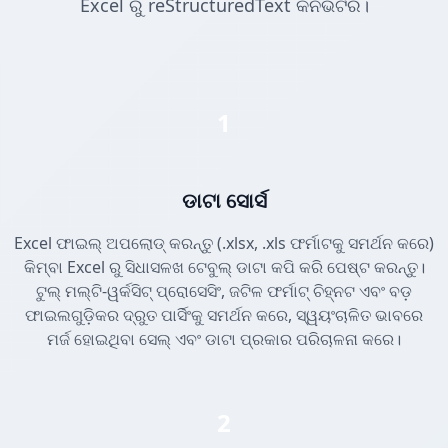
Excel ରୁ reStructuredText କନଭର୍ଟର।
1
ଡାଟା ସୋର୍ସ
Excel ଫାଇଲ୍ ଅପଲୋଡ୍ କରନ୍ତୁ (.xlsx, .xls ଫର୍ମାଟକୁ ସମର୍ଥନ କରେ)
କିମ୍ବା Excel ରୁ ସିଧାସଳଖ ଟେବୁଲ୍ ଡାଟା କପି କରି ପେଷ୍ଟ କରନ୍ତୁ।
ଟୁଲ୍ ମଲ୍ଟି-ୱର୍କସିଟ୍ ପ୍ରୋସେସିଂ, ଜଟିଳ ଫର୍ମାଟ୍ ଚିହ୍ନଟ ଏବଂ ବଡ଼
ଫାଇଲଗୁଡ଼ିକର ଦ୍ରୁତ ପାର୍ସିଂକୁ ସମର୍ଥନ କରେ, ସ୍ୱୟଂଚାଳିତ ଭାବରେ
ମର୍ଜ ହୋଇଥିବା ସେଲ୍ ଏବଂ ଡାଟା ପ୍ରକାର ପରିଚାଳନା କରେ।
2