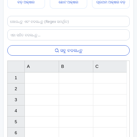
ବଡ଼ ଅକ୍ଷର
ଛୋଟ ଅକ୍ଷର
ପ୍ରଥମ ଅକ୍ଷର ବଡ଼
ସବୁ ବଦଳାନ୍ତୁ
A
B
C
1

2

3

4

5

6
