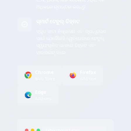
ଅଧିକରେ ରୂପାନ୍ତର କରନ୍ତୁ
ସ୍ମାର୍ଟ ଟେବୁଲ୍ ଚିହ୍ନଟ
ଦ୍ରୁତ ଡାଟା ନିଷ୍କାସନ ଏବଂ ରୂପାନ୍ତରଣ
ପାଇଁ ଯେକୌଣସି ୱେବପେଜରେ ଟେବୁଲ୍
ସ୍ୱୟଂଚାଳିତ ଭାବରେ ଚିହ୍ନଟ ଏବଂ
ହାଇଲାଇଟ୍ କରେ
Chrome
Firefox
Web Store
Add-ons
Edge
Add-ons
tableconvert.com