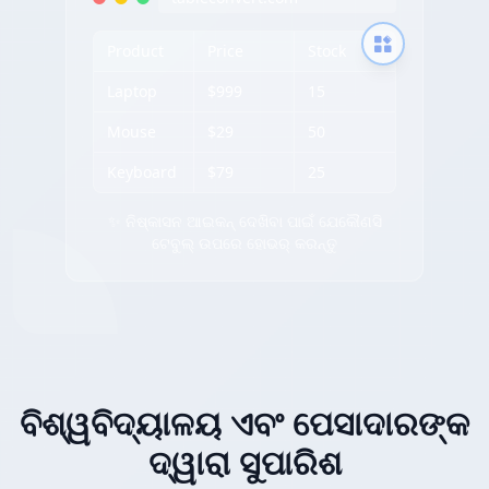
Product
Price
Stock
Laptop
$999
15
Mouse
$29
50
Keyboard
$79
25
✨ ନିଷ୍କାସନ ଆଇକନ୍ ଦେଖିବା ପାଇଁ ଯେକୌଣସି
ଟେବୁଲ୍ ଉପରେ ହୋଭର୍ କରନ୍ତୁ
ବିଶ୍ୱବିଦ୍ୟାଳୟ ଏବଂ ପେସାଦାରଙ୍କ
ଦ୍ୱାରା ସୁପାରିଶ