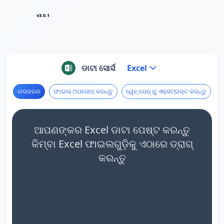
v3.0.1
ଡାଟା ସୋର୍ସ
Excel
ଉଦାହରଣ
ଫାଇଲ୍ ଅପଲୋଡ୍ କରନ୍ତୁ
ୱେବ୍ ପେଜ୍ ରୁ ଏକ୍ସଟ୍ରାକ୍ଟ କରନ୍ତୁ
ଆପଣଙ୍କର Excel ଡାଟା ପେଷ୍ଟ କରନ୍ତୁ
କିମ୍ବା Excel ଫାଇଲଗୁଡ଼ିକୁ ଏଠାରେ ଡ୍ରାଗ୍
କରନ୍ତୁ