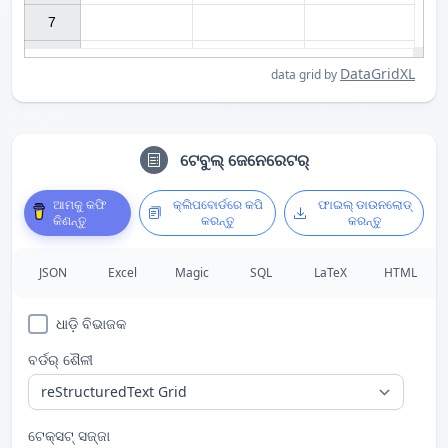
7

DataGridXL
data grid by
ଟେବୁଲ୍ ଜେନେରେଟର୍
ଆମକୁ କଫି
କ୍ଲିପବୋର୍ଡରେ କପି
ଫାଇଲ୍ ଡାଉନଲୋଡ୍
କିଣନ୍ତୁ
କରନ୍ତୁ
କରନ୍ତୁ
JSON
Excel
Magic
SQL
LaTeX
HTML
ଧାଡ଼ି ବିଭାଜକ
ବର୍ଡର୍ ଶୈଳୀ
ଟେକ୍ସଟ୍ ସଜ୍ଜା