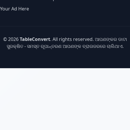
Your Ad Here
© 2026
TableConvert
. All rights reserved. ଆପଣଙ୍କର ଡାଟା
ସୁରକ୍ଷିତ - ସମସ୍ତ ରୂପାନ୍ତରଣ ଆପଣଙ୍କ ବ୍ରାଉଜରରେ ଚାଲିଥାଏ.