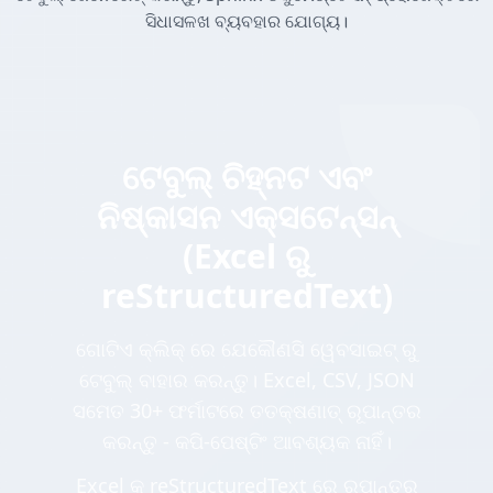
ସିଧାସଳଖ ବ୍ୟବହାର ଯୋଗ୍ୟ।
ଟେବୁଲ୍ ଚିହ୍ନଟ ଏବଂ
ନିଷ୍କାସନ ଏକ୍ସଟେନ୍ସନ୍
(Excel ରୁ
reStructuredText)
ଗୋଟିଏ କ୍ଲିକ୍ ରେ ଯେକୌଣସି ୱେବସାଇଟ୍ ରୁ
ଟେବୁଲ୍ ବାହାର କରନ୍ତୁ। Excel, CSV, JSON
ସମେତ 30+ ଫର୍ମାଟରେ ତତକ୍ଷଣାତ୍ ରୂପାନ୍ତର
କରନ୍ତୁ - କପି-ପେଷ୍ଟିଂ ଆବଶ୍ୟକ ନାହିଁ।
Excel କୁ reStructuredText ରେ ରୂପାନ୍ତର