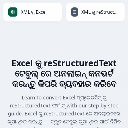
XML ରୁ Excel
XML ରୁ reStructuredText
Excel କୁ reStructuredText
ଟେବୁଲ୍ ରେ ଅନଲାଇନ୍ କନଭର୍ଟ
କରନ୍ତୁ କିପରି ବ୍ୟବହାର କରିବେ
Learn to convert Excel ସ୍ପ୍ରେଡସିଟ୍ ରୁ
reStructuredText ଫର୍ମାଟ୍ with our step-by-step
guide. Excel କୁ reStructuredText ରେ ଅନଲାଇନରେ
ରୂପାନ୍ତର କରନ୍ତୁ — ଦ୍ରୁତ ଟେବୁଲ ରୂପାନ୍ତର ପାଇଁ ନିର୍ମିତ