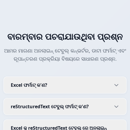
ବାରମ୍ବାର ପଚରାଯାଉଥିବା ପ୍ରଶ୍ନ
ଆମର ମାଗଣା ଅନଲାଇନ୍ ଟେବୁଲ୍ କନ୍ଭର୍ଟର, ଡାଟା ଫର୍ମାଟ୍ ଏବଂ
ରୂପାନ୍ତରଣ ପ୍ରକ୍ରିୟା ବିଷୟରେ ସାଧାରଣ ପ୍ରଶ୍ନ.
Excel ଫର୍ମାଟ୍ କ'ଣ?
reStructuredText ଟେବୁଲ୍ ଫର୍ମାଟ୍ କ'ଣ?
Excel କୁ reStructuredText ଟେବୁଲ୍ ରେ ଅନଲାଇନ୍