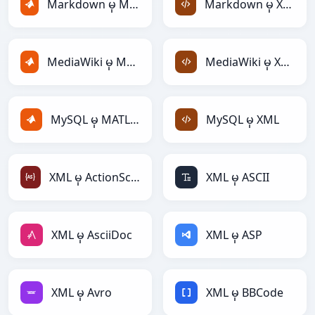
Markdown မှ MATLAB
Markdown မှ XML
MediaWiki မှ MATLAB
MediaWiki မှ XML
MySQL မှ MATLAB
MySQL မှ XML
XML မှ ActionScript
XML မှ ASCII
XML မှ AsciiDoc
XML မှ ASP
XML မှ Avro
XML မှ BBCode