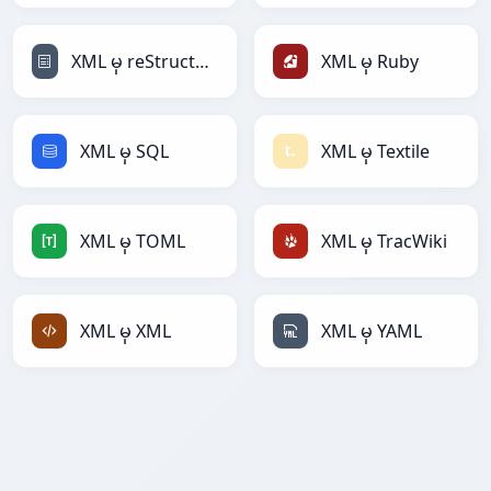
XML မှ reStructuredText
XML မှ Ruby
XML မှ SQL
XML မှ Textile
XML မှ TOML
XML မှ TracWiki
XML မှ XML
XML မှ YAML