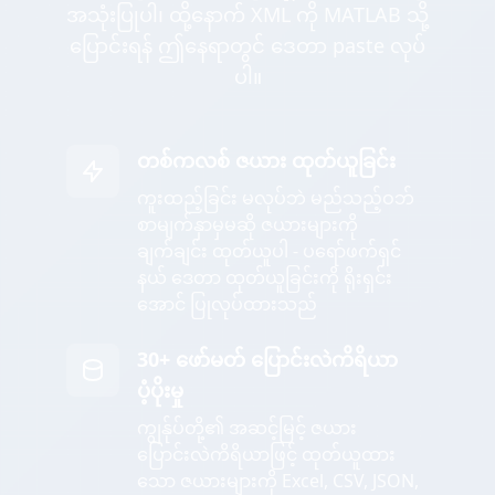
အသုံးပြုပါ၊ ထို့နောက် XML ကို MATLAB သို့
ပြောင်းရန် ဤနေရာတွင် ဒေတာ paste လုပ်
ပါ။
တစ်ကလစ် ဇယား ထုတ်ယူခြင်း
ကူးထည့်ခြင်း မလုပ်ဘဲ မည်သည့်ဝဘ်
စာမျက်နှာမှမဆို ဇယားများကို
ချက်ချင်း ထုတ်ယူပါ - ပရော်ဖက်ရှင်
နယ် ဒေတာ ထုတ်ယူခြင်းကို ရိုးရှင်း
အောင် ပြုလုပ်ထားသည်
30+ ဖော်မတ် ပြောင်းလဲကိရိယာ
ပံ့ပိုးမှု
ကျွန်ုပ်တို့၏ အဆင့်မြင့် ဇယား
ပြောင်းလဲကိရိယာဖြင့် ထုတ်ယူထား
သော ဇယားများကို Excel, CSV, JSON,