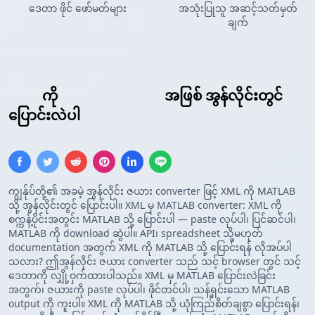
ဒေတာ ဖိုင် ဖော်မတ်များ
အသုံးပြုသူ အဆင့်သတ်မှတ်
ချက်
XML
ကို
MATLAB Array
အဖြစ် အွန်လိုင်းတွင်
ပြောင်းလဲပါ
ကျွန်ုပ်တို့၏ အခမဲ့ အွန်လိုင်း ဇယား converter ဖြင့် XML ကို MATLAB
သို့ အွန်လိုင်းတွင် ပြောင်းပါ။ XML မှ MATLAB converter: XML ကို
စက္ကန့်ပိုင်းအတွင်း MATLAB သို့ ပြောင်းပါ — paste လုပ်ပါ၊ ပြင်ဆင်ပါ၊
MATLAB ကို download ဆွဲပါ။ API၊ spreadsheet သို့မဟုတ်
documentation အတွက် XML ကို MATLAB သို့ ပြောင်းရန် လိုအပ်ပါ
သလား? ဤအွန်လိုင်း ဇယား converter သည် သင့် browser တွင် သင့်
ဒေတာကို လျှို့ဝှက်ထားပါသည်။ XML မှ MATLAB ပြောင်းလဲခြင်း
အတွက်၊ ဇယားကို paste လုပ်ပါ၊ ဖိုင်တင်ပါ၊ သန့်ရှင်းသော MATLAB
output ကို ကူးပါ။ XML ကို MATLAB သို့ ယုံကြည်စိတ်ချစွာ ပြောင်းရန်၊