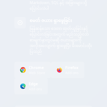
Markdown, SQL နှင့် အခြားများသို့
ပြောင်းလဲပါ
စမတ် ဇယား ရှာဖွေခြင်း
မြန်ဆန်သော ဒေတာ ထုတ်ယူခြင်းနှင့်
ပြောင်းလဲခြင်းအတွက် မည်သည့်ဝဘ်
စာမျက်နှာတွင်မဆို ဇယားများကို
အလိုအလျောက် ရှာဖွေပြီး မီးမောင်းထိုး
ပြသည်
Chrome
Firefox
Web Store
Add-ons
Edge
Add-ons