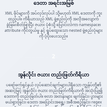
ဒေတာ အရင်းအမြစ်
XML ဖိုင်များကို အပ်လုဒ်လုပ်ပါ သို့မဟုတ် XML ဒေတာကို ကူး
ထည့်ပါ။ ကိရိယာသည် XML ဖွဲ့စည်းပုံကို အလိုအလျောက်
ခွဲခြမ်းစိတ်ဖြာပြီး ဇယား ပုံစံသို့ ပြောင်းလဲကာ namespace၊
attribute ကိုင်တွယ်မှု နှင့် ရှုပ်ထွေးသော nested ဖွဲ့စည်းပုံများ
ကို ပံ့ပိုးပေးသည်။
2
အွန်လိုင်း ဇယား တည်းဖြတ်ကိရိယာ
ပရော်ဖက်ရှင်နယ် လုပ်ဆောင်ချက်များပါရှိသော ကျွန်ုပ်တို့၏
အဆင့်မြင့် အွန်လိုင်း ဇယား တည်းဖြတ်ကိရိယာကို အသုံးပြု၍
ဒေတာကို တည်းဖြတ်ပါ။ ဗလာ အတန်းများ ဖျက်ခြင်း၊ ပွားများ
ဖယ်ရှားခြင်း၊ ဒေတာ အပြောင်းအရွှေ့၊ အစီအစဉ်ခြင်း၊ regex