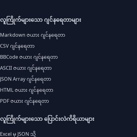
လူကြိုက်များသော ဂျင်နရေတာများ
Markdown ဇယား ဂျင်နရေတာ
CSV ဂျင်နရေတာ
BBCode ဇယား ဂျင်နရေတာ
ASCII ဇယား ဂျင်နရေတာ
JSON Array ဂျင်နရေတာ
HTML ဇယား ဂျင်နရေတာ
PDF ဇယား ဂျင်နရေတာ
လူကြိုက်များသော ပြောင်းလဲကိရိယာများ
Excel မှ JSON သို့