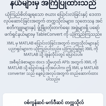
နယ်များမှ အကြံပြုထားသည်
ယုံကြည်စိတ်ချရသော ဇယား ပြောင်းလဲခြင်းနှင့် ဒေတာ
လုပ်ဆောင်ခြင်းအတွက် တက္ကသိုလ်များ၊ သုတေသန အင်
စတီကျူးများနှင့် ဖွံ့ဖြိုးတိုးတက်ရေး အဖွဲ့များရှိ ပရော်
ဖက်ရှင်နယ်များမှ TableConvert ကို ယုံကြည်ကြသည်။
XML မှ MATLAB ပြောင်းလဲခြင်းအတွက် တက္ကသိုလ်များနှင့်
ပညာရှင်များက ယုံကြည်ပါသည်။ ယုံကြည်မှုဖြင့် XML ကို
MATLAB သို့ အွန်လိုင်းတွင် ပြောင်းပါ။
အစီရင်ခံစာများ၊ docs သို့မဟုတ် APIs အတွက် XML ကို
MATLAB သို့ ပြောင်းရန် လိုအပ်ပါက၊ ဤ XML မှ MATLAB
converter သည် နေ့စဉ်အလုပ်အတွက် တည်ဆောက်ထား
ပါသည်။
ဝစ်ကွန်ဆင်-မက်ဒီဆင် တက္ကသိုလ်