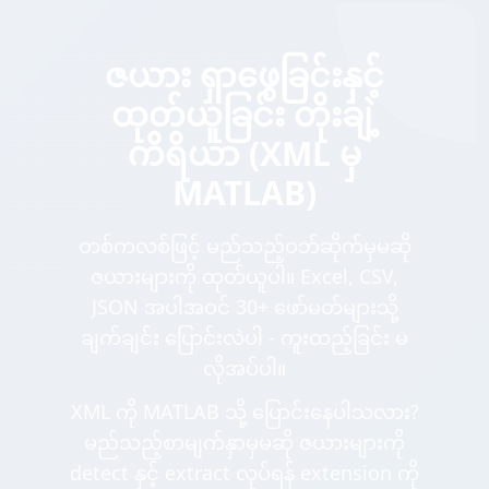
ဇယား ရှာဖွေခြင်းနှင့်
ထုတ်ယူခြင်း တိုးချဲ့
ကိရိယာ (XML မှ
MATLAB)
တစ်ကလစ်ဖြင့် မည်သည့်ဝဘ်ဆိုက်မှမဆို
ဇယားများကို ထုတ်ယူပါ။ Excel, CSV,
JSON အပါအဝင် 30+ ဖော်မတ်များသို့
ချက်ချင်း ပြောင်းလဲပါ - ကူးထည့်ခြင်း မ
လိုအပ်ပါ။
XML ကို MATLAB သို့ ပြောင်းနေပါသလား?
မည်သည့်စာမျက်နှာမှမဆို ဇယားများကို
detect နှင့် extract လုပ်ရန် extension ကို