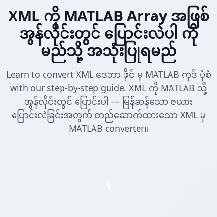
XML ကို MATLAB Array အဖြစ်
အွန်လိုင်းတွင် ပြောင်းလဲပါ ကို
မည်သို့ အသုံးပြုရမည်
Learn to convert XML ဒေတာ ဖိုင် မှ MATLAB ကုဒ် ပုံစံ
with our step-by-step guide. XML ကို MATLAB သို့
အွန်လိုင်းတွင် ပြောင်းပါ — မြန်ဆန်သော ဇယား
ပြောင်းလဲခြင်းအတွက် တည်ဆောက်ထားသော XML မှ
MATLAB converter။
1