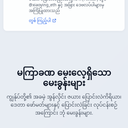
@xiaoying_eth နှင့် အခြား ဒေဗလပ်ပါများမှ
အကြံပြုထားသည်
တွစ် ကြည့်ပါ
မကြာခဏ မေးလေ့ရှိသော
မေးခွန်းများ
ကျွန်ုပ်တို့၏ အခမဲ့ အွန်လိုင်း ဇယား ပြောင်းလဲကိရိယာ၊
ဒေတာ ဖော်မတ်များနှင့် ပြောင်းလဲခြင်း လုပ်ငန်းစဉ်
အကြောင်း ဘုံ မေးခွန်းများ.