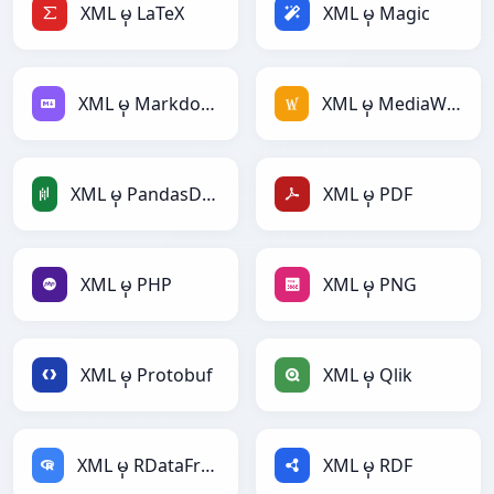
XML မှ LaTeX
XML မှ Magic
XML မှ Markdown
XML မှ MediaWiki
XML မှ PandasDataFrame
XML မှ PDF
XML မှ PHP
XML မှ PNG
XML မှ Protobuf
XML မှ Qlik
XML မှ RDataFrame
XML မှ RDF