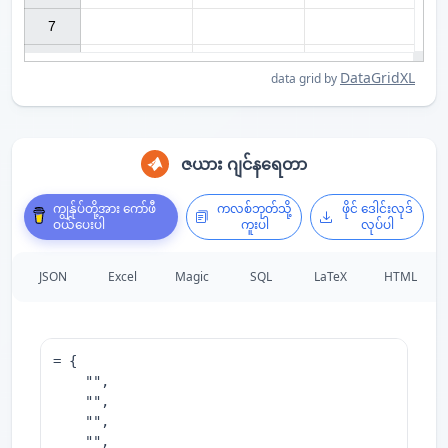
7

DataGridXL
data grid by
ဇယား ဂျင်နရေတာ
ကျွန်ုပ်တို့အား ကော်ဖီ
ကလစ်ဘုတ်သို့
ဖိုင် ဒေါင်းလုဒ်
ဝယ်ပေးပါ
ကူးပါ
လုပ်ပါ
JSON
Excel
Magic
SQL
LaTeX
HTML