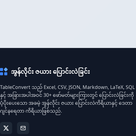
အွန်လိုင်း ဇယား ပြောင်းလဲခြင်း
TableConvert သည် Excel, CSV, JSON, Markdown, LaTeX, SQL
နှင့် အခြားအပါအဝင် 30+ ဖော်မတ်များကြားတွင် ပြောင်းလဲခြင်းကို
ပံ့ပိုးပေးသော အခမဲ့ အွန်လိုင်း ဇယား ပြောင်းလဲကိရိယာနှင့် ဒေတာ
ဂျင်နရေတာ ကိရိယာဖြစ်သည်.