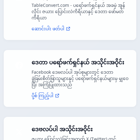
TableConvert.com - ပရော်ဖက်ရှင်နယ် အခမဲ့ အွန်
လိုင်း ဇယား ပြောင်းလဲကိရိယာနှင့် ဒေတာ ဖော်မတ်
ကိရိယာ
ဆောင်းပါး ဖတ်ပါ
ဒေတာ ပရော်ဖက်ရှင်နယ် အသိုင်းအဝိုင်း
Facebook ဒေဗလပ်ပါ အုပ်စုများတွင် ဒေတာ
ခွဲခြမ်းစိတ်ဖြာသူများနှင့် ပရော်ဖက်ရှင်နယ်များမှ မျှဝေ
ပြီး အကြံပြုထားသည်
ပို့စ် ကြည့်ပါ
ဒေဗလပ်ပါ အသိုင်းအဝိုင်း
ဇယား ပြောင်းလဲခြင်းအတွက် X (Twitter) တွင်