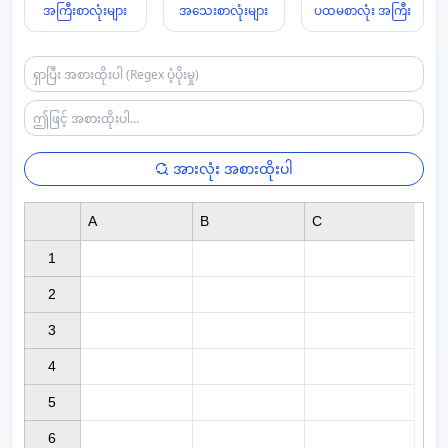
အကြီးစာလုံးများ
အသေးစာလုံးများ
ပထမစာလုံး အကြီး
အားလုံး အစားထိုးပါ
A
B
C
1

2

3

4

5

6
