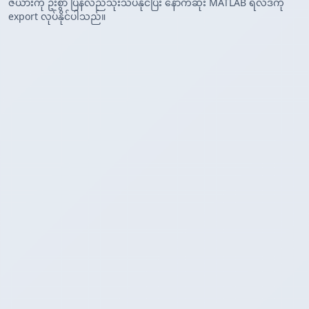
ဇယားကို ဦးစွာ ပြန်လည်သုံးသပ်နိုင်ပြီး နောက်ဆုံး MATLAB ရလဒ်ကို
export လုပ်နိုင်ပါသည်။