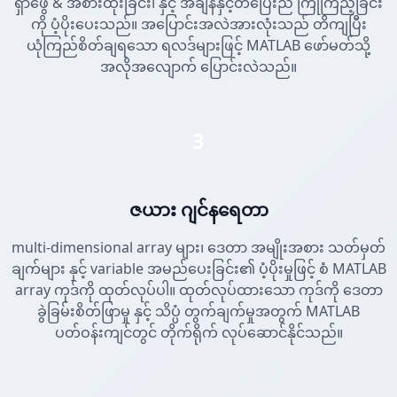
ရှာဖွေ & အစားထိုးခြင်း၊ နှင့် အချိန်နှင့်တပြေးညီ ကြိုကြည့်ခြင်း
ကို ပံ့ပိုးပေးသည်။ အပြောင်းအလဲအားလုံးသည် တိကျပြီး
ယုံကြည်စိတ်ချရသော ရလဒ်များဖြင့် MATLAB ဖော်မတ်သို့
အလိုအလျောက် ပြောင်းလဲသည်။
3
ဇယား ဂျင်နရေတာ
multi-dimensional array များ၊ ဒေတာ အမျိုးအစား သတ်မှတ်
ချက်များ နှင့် variable အမည်ပေးခြင်း၏ ပံ့ပိုးမှုဖြင့် စံ MATLAB
array ကုဒ်ကို ထုတ်လုပ်ပါ။ ထုတ်လုပ်ထားသော ကုဒ်ကို ဒေတာ
ခွဲခြမ်းစိတ်ဖြာမှု နှင့် သိပ္ပံ တွက်ချက်မှုအတွက် MATLAB
ပတ်ဝန်းကျင်တွင် တိုက်ရိုက် လုပ်ဆောင်နိုင်သည်။