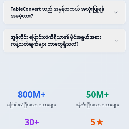
TableConvert သည် အမှန်တကယ် အသုံးပြုရန်
အခမဲ့လား?
အွန်လိုင်း ပြောင်းလဲကိရိယာ၏ ဖိုင်အရွယ်အစား
ကန့်သတ်ချက်များ ဘာတွေရှိသလဲ?
800M+
50M+
ပြောင်းလဲပြီးသော ဇယားများ
ဖန်တီးပြီးသော ဇယားများ
30+
5★