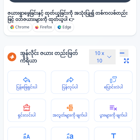
ဇယားရှာဖွေခြင်းနှင့် ထုတ်ယူခြင်းကို အသုံးပြု၍ တစ်ကလစ်တည်း
ဖြင့် ဝဘ်ဇယားများကို ထုတ်ယူပါ 👉
Chrome
Firefox
Edge
အွန်လိုင်း ဇယား တည်းဖြတ်
10
x
ကိရိယာ
10
ပြန်ဖြေရှင်းပါ
ပြန်လုပ်ပါ
ပြောင်းလဲပါ
ရှင်းလင်းပါ
အလွတ်များကို ဖျက်ပါ
ပွားများကို ဖျက်ပါ