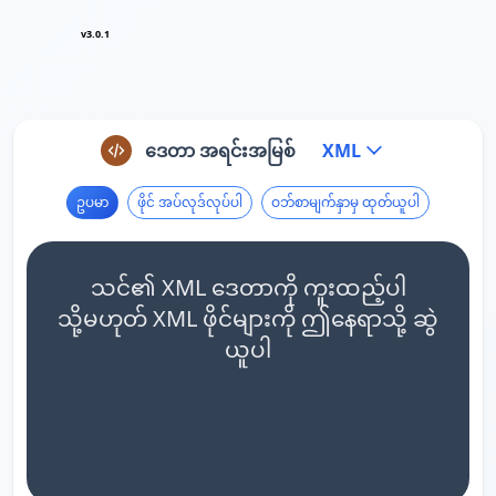
v3.0.1
ဒေတာ အရင်းအမြစ်
XML
ဥပမာ
ဖိုင် အပ်လုဒ်လုပ်ပါ
ဝဘ်စာမျက်နှာမှ ထုတ်ယူပါ
သင်၏ XML ဒေတာကို ကူးထည့်ပါ
သို့မဟုတ် XML ဖိုင်များကို ဤနေရာသို့ ဆွဲ
ယူပါ