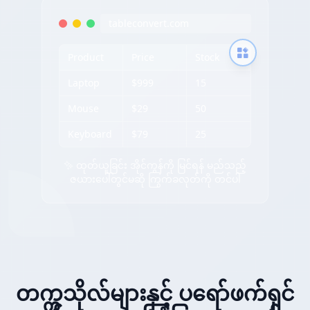
tableconvert.com
Product
Price
Stock
Laptop
$999
15
Mouse
$29
50
Keyboard
$79
25
✨ ထုတ်ယူခြင်း အိုင်ကွန်ကို မြင်ရန် မည်သည့်
ဇယားပေါ်တွင်မဆို ကြွက်ခလုတ်ကို တင်ပါ
တက္ကသိုလ်များနှင့် ပရော်ဖက်ရှင်