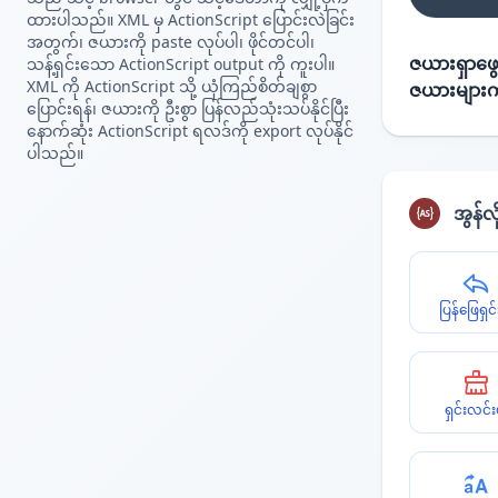
ထားပါသည်။ XML မှ ActionScript ပြောင်းလဲခြင်း
အတွက်၊ ဇယားကို paste လုပ်ပါ၊ ဖိုင်တင်ပါ၊
ဇယားရှာဖွေ
သန့်ရှင်းသော ActionScript output ကို ကူးပါ။
XML ကို ActionScript သို့ ယုံကြည်စိတ်ချစွာ
ဇယားများက
ပြောင်းရန်၊ ဇယားကို ဦးစွာ ပြန်လည်သုံးသပ်နိုင်ပြီး
နောက်ဆုံး ActionScript ရလဒ်ကို export လုပ်နိုင်
ပါသည်။
အွန်လ
ပြန်ဖြေရှင်
ရှင်းလင်း