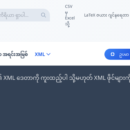
CSV
မှ
LaTeX ဇယား ဂျင်နရေတာ
Excel
သို့
 အရင်းအမြစ်
XML
ဥပမာ
XML ဒေတာကို ကူးထည့်ပါ သို့မဟုတ် XML ဖိုင်များကိ