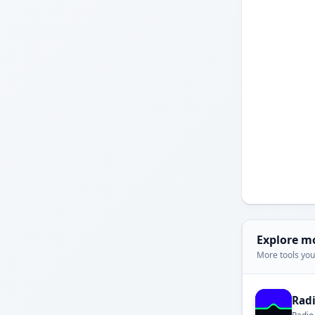
Explore m
More tools you'
Rad