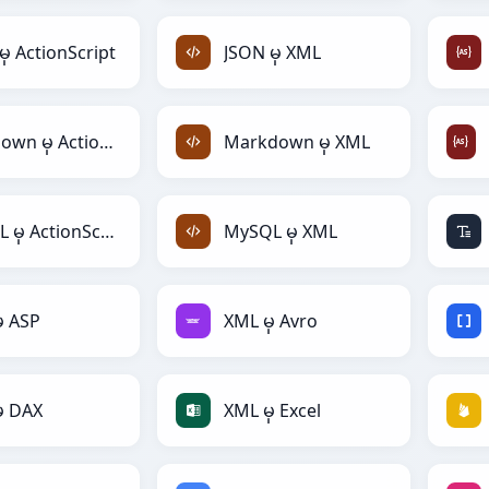
မှ ActionScript
JSON မှ XML
Markdown မှ ActionScript
Markdown မှ XML
MySQL မှ ActionScript
MySQL မှ XML
ှ ASP
XML မှ Avro
ှ DAX
XML မှ Excel