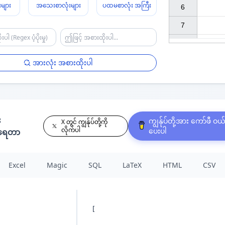
များ
အသေးစာလုံးများ
ပထမစာလုံး အကြီး
6

7

အားလုံး အစားထိုးပါ
း
ကျွန်ုပ်တို့အား ကော်ဖီ ဝယ
X တွင် ကျွန်ုပ်တို့ကို
လိုက်ပါ
ပေးပါ
နရေတာ
Excel
Magic
SQL
LaTeX
HTML
CSV