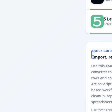
Radio
5 Le
Solve
QUICK GUID
Import, r
Use this XML
converter to
rows and co
ActionScript
based workfl
cleanup, re
spreadsheet
Use these chec