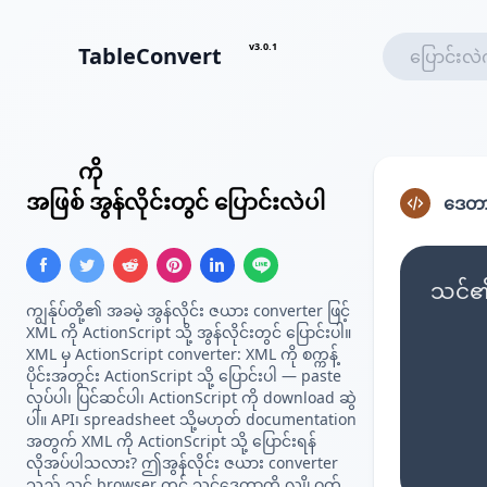
v3.0.1
TableConvert
XML
ကို
ActionScript Array
အဖြစ် အွန်လိုင်းတွင် ပြောင်းလဲပါ
ဒေတာ
သင်၏ 
ကျွန်ုပ်တို့၏ အခမဲ့ အွန်လိုင်း ဇယား converter ဖြင့်
XML ကို ActionScript သို့ အွန်လိုင်းတွင် ပြောင်းပါ။
XML မှ ActionScript converter: XML ကို စက္ကန့်
ပိုင်းအတွင်း ActionScript သို့ ပြောင်းပါ — paste
လုပ်ပါ၊ ပြင်ဆင်ပါ၊ ActionScript ကို download ဆွဲ
ပါ။ API၊ spreadsheet သို့မဟုတ် documentation
အတွက် XML ကို ActionScript သို့ ပြောင်းရန်
လိုအပ်ပါသလား? ဤအွန်လိုင်း ဇယား converter
သည် သင့် browser တွင် သင့်ဒေတာကို လျှို့ဝှက်