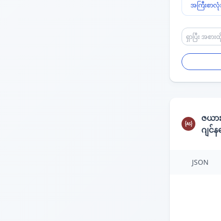
အကြီးစာလုံး
ဇယာ
ဂျင်
JSON