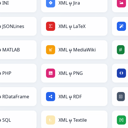
ှ INI
XML မှ Jira
ှ JSONLines
XML မှ LaTeX
မှ MATLAB
XML မှ MediaWiki
ှ PHP
XML မှ PNG
ှ RDataFrame
XML မှ RDF
ှ SQL
XML မှ Textile