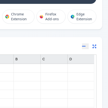
Chrome
Firefox
Edge
Extension
Add-ons
Extension
B
C
D