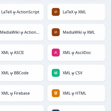
LaTeX မှ ActionScript
LaTeX မှ XML
MediaWiki မှ ActionScript
MediaWiki မှ XML
XML မှ ASCII
XML မှ AsciiDoc
XML မှ BBCode
XML မှ CSV
XML မှ Firebase
XML မှ HTML