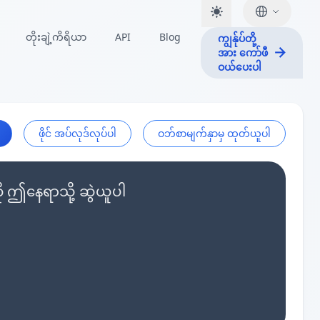
တိုးချဲ့ကိရိယာ
API
Blog
ကျွန်ုပ်တို့
အား ကော်ဖီ
ဝယ်ပေးပါ
ဖိုင် အပ်လုဒ်လုပ်ပါ
ဝဘ်စာမျက်နှာမှ ထုတ်ယူပါ
ု ဤနေရာသို့ ဆွဲယူပါ