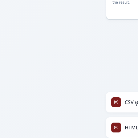
the result.
CSV မ