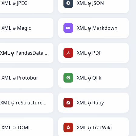
XML မှ JPEG
XML မှ JSON
XML မှ Magic
XML မှ Markdown
XML မှ PandasDataFrame
XML မှ PDF
XML မှ Protobuf
XML မှ Qlik
XML မှ reStructuredText
XML မှ Ruby
XML မှ TOML
XML မှ TracWiki