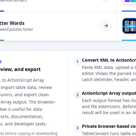
 without borders
tter Words
 word puzzles faster
Convert XML to ActionScr
E
1
Paste XML data, upload a s
eview, and export
editor shows the parsed r
catch delimiter, header, an
 to ActionScript Array
 import table data, review
ActionScript Array output
lumns, and export clean
2
Each output format has its
 Array output. The browser-
and file extensions. Befor
ow is useful for data
result will be used in an A
ports, documentation,
s, and developer tasks.
Private browser-based co
3
TableConvert runs table e
ks before copying or downloading