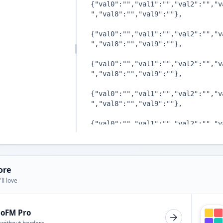
ore
ll love
ioFM Pro