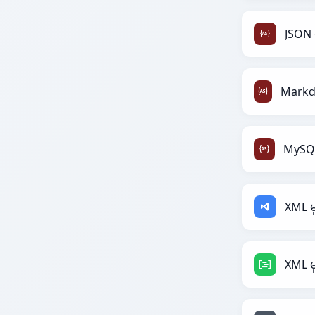
JSON 
XML မ
XML မ