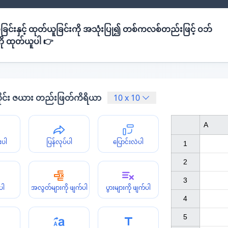
ခြင်းနှင့် ထုတ်ယူခြင်းကို အသုံးပြု၍ တစ်ကလစ်တည်းဖြင့် ဝဘ်
ို ထုတ်ယူပါ 👉
ိုင်း ဇယား တည်းဖြတ်ကိရိယာ
10
x
10
A
းပါ
ပြန်လုပ်ပါ
ပြောင်းလဲပါ
1

2

3

ပါ
အလွတ်များကို ဖျက်ပါ
ပွားများကို ဖျက်ပါ
4

5
