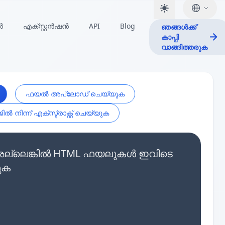
ർ
എക്സ്റ്റൻഷൻ
API
Blog
ഞങ്ങൾക്ക്
കാപ്പി
വാങ്ങിത്തരുക
ഫയൽ അപ്‌ലോഡ് ചെയ്യുക
ൽ നിന്ന് എക്സ്ട്രാക്റ്റ് ചെയ്യുക
ുക അല്ലെങ്കിൽ HTML ഫയലുകൾ ഇവിടെ
ുക