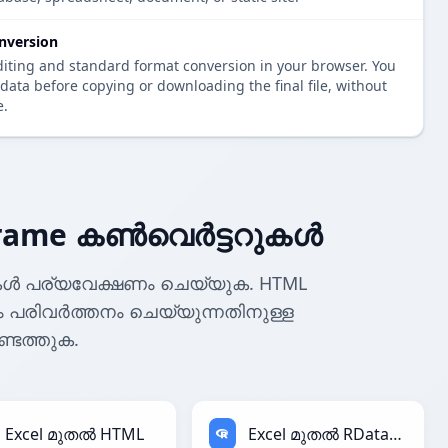
nversion
diting and standard format conversion in your browser. You
data before copying or downloading the final file, without
e.
rame കൺവെർട്ടറുകൾ
കൾ പര്യവേക്ഷണം ചെയ്യുക. HTML
കും പരിവർത്തനം ചെയ്യുന്നതിനുള്ള
്ടെത്തുക.
Excel മുതൽ HTML
Excel മുതൽ RDataFrame