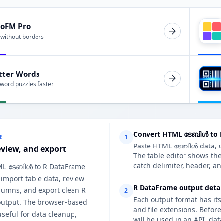
ioFM Pro
 without borders
tter Words
 word puzzles faster
Convert HTML ടേബിൾ to 
E
1
Paste HTML ടേബിൾ data, up
eview, and export
The table editor shows th
catch delimiter, header, an
ML ടേബിൾ to R DataFrame
 import table data, review
R DataFrame output detai
lumns, and export clean R
2
Each output format has its
utput. The browser-based
and file extensions. Befor
useful for data cleanup,
will be used in an API, da