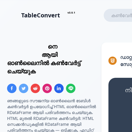
v3.0.1
TableConvert
HTML ടേബിൾ
നെ
R
DataFrame
ആയി
ഡാറ്റ
ഓൺലൈനിൽ കൺവേർട്ട്
സോഴ്
ചെയ്യുക
നി
ഞങ്ങളുടെ സൗജന്യ ഓൺലൈൻ ടേബിൾ
കൺവർട്ടർ ഉപയോഗിച്ച് HTML ഓൺലൈനിൽ
RDataFrame ആയി പരിവർത്തനം ചെയ്യുക.
HTML മുതൽ RDataFrame കൺവർട്ടർ: HTML
സെക്കൻഡുകളിൽ RDataFrame ആയി
പരിവർത്തനം ചെയ്യുക — ഒട്ടിക്കുക, എഡിറ്റ്