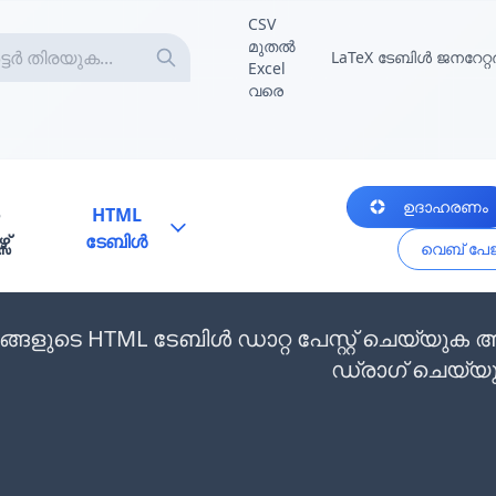
CSV
മുതൽ
LaTeX ടേബിൾ ജനറേറ്റ
Excel
വരെ
ഉദാഹരണം
HTML
സ്
ടേബിൾ
വെബ് പേജി
ങ്ങളുടെ HTML ടേബിൾ ഡാറ്റ പേസ്റ്റ് ചെയ്യ
ഡ്രാഗ് ചെയ്യ