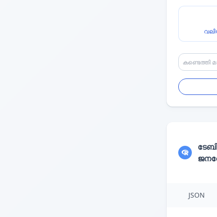
വലി
ടേബ
ജനറേ
JSON