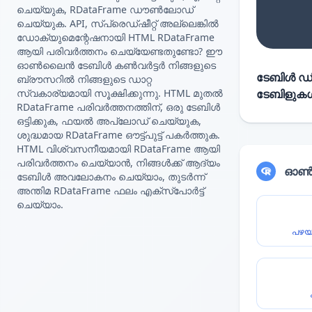
ചെയ്യുക, RDataFrame ഡൗൺലോഡ്
ചെയ്യുക. API, സ്പ്രെഡ്ഷീറ്റ് അല്ലെങ്കിൽ
ഡോക്യുമെന്റേഷനായി HTML RDataFrame
ആയി പരിവർത്തനം ചെയ്യേണ്ടതുണ്ടോ? ഈ
ഓൺലൈൻ ടേബിൾ കൺവർട്ടർ നിങ്ങളുടെ
ടേബിൾ ഡിറ
ബ്രൗസറിൽ നിങ്ങളുടെ ഡാറ്റ
സ്വകാര്യമായി സൂക്ഷിക്കുന്നു. HTML മുതൽ
ടേബിളുകൾ 
RDataFrame പരിവർത്തനത്തിന്, ഒരു ടേബിൾ
ഒട്ടിക്കുക, ഫയൽ അപ്‌ലോഡ് ചെയ്യുക,
ശുദ്ധമായ RDataFrame ഔട്ട്‌പുട്ട് പകർത്തുക.
HTML വിശ്വസനീയമായി RDataFrame ആയി
പരിവർത്തനം ചെയ്യാൻ, നിങ്ങൾക്ക് ആദ്യം
ഓൺല
ടേബിൾ അവലോകനം ചെയ്യാം, തുടർന്ന്
അന്തിമ RDataFrame ഫലം എക്സ്‌പോർട്ട്
ചെയ്യാം.
പഴയ