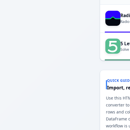
Rad
Radio
5 Le
Solve
QUICK GUID
Import, r
Use this HT
converter to
rows and co
DataFrame o
workflow is 