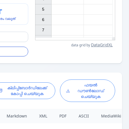
5

രം വലുത്
6

7

DataGridXL
data grid by
ഫയൽ
ക്ലിപ്പ്ബോർഡിലേക്ക്
ഡൗൺലോഡ്
കോപ്പി ചെയ്യുക
ചെയ്യുക
Markdown
XML
PDF
ASCII
MediaWiki