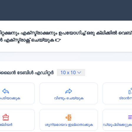
്റക്ഷനും എക്സ്ട്രാക്ഷനും ഉപയോഗിച്ച് ഒരു ക്ലിക്കിൽ വെബ്
എക്സ്ട്രാക്റ്റ് ചെയ്യുക 👉
ൈൻ ടേബിൾ എഡിറ്റർ
10
x
10
പടിയാക്കുക
വീണ്ടും ചെയ്യുക
ട്രാൻ
ക്ലിയർ
ശൂന്യമായവ ഇല്ലാതാക്കുക
ഡ്യൂപ്ലിക്കേറ്റ