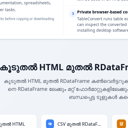
cumentation, spreadsheets,
er tasks.
Private browser-based co
3
TableConvert runs table e
ks before copying or downloading
can inspect the converted 
installing desktop softwar
കൂടുതൽ HTML മുതൽ RDataF
കൂടുതൽ HTML മുതൽ RDataFrame കൺവെർട്ടറു
നെ RDataFrame ലേക്കും മറ്റ് ഫോർമാറ്റുകളിലേക്
ബന്ധപ്പെട്ട ടൂളുകൾ കണ
മുതൽ HTML
CSV മുതൽ RDataFrame