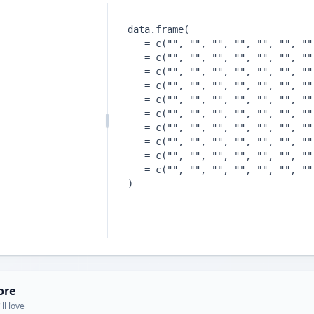
ore
ll love