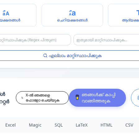
യക്ഷരങ്ങൾ
ചെറിയക്ഷരങ്ങൾ
ആദ്യക്ഷ
എല്ലാം മാറ്റിസ്ഥാപിക്കുക
ിൾ
ഞങ്ങൾക്ക് കാപ്പി
X-ൽ ഞങ്ങളെ
ഫോളോ ചെയ്യുക
വാങ്ങിത്തരുക
റ്റർ
Excel
Magic
SQL
LaTeX
HTML
CSV