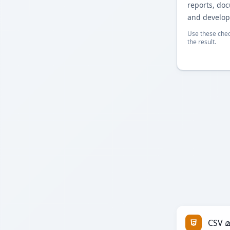
reports, do
and develop
Use these chec
the result.
CSV 