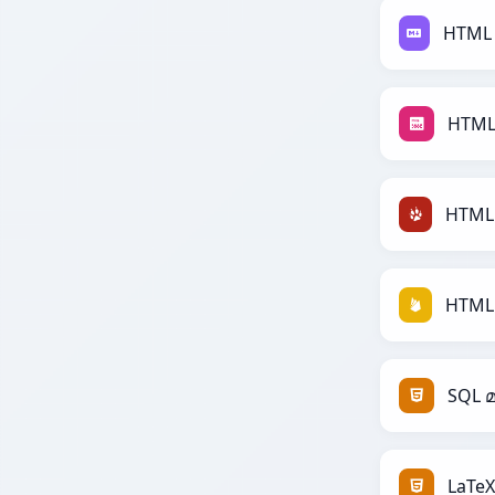
HTML
SQL 
LaTe