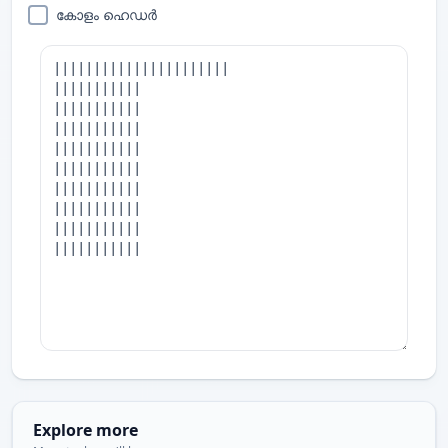
കോളം ഹെഡർ
Explore more