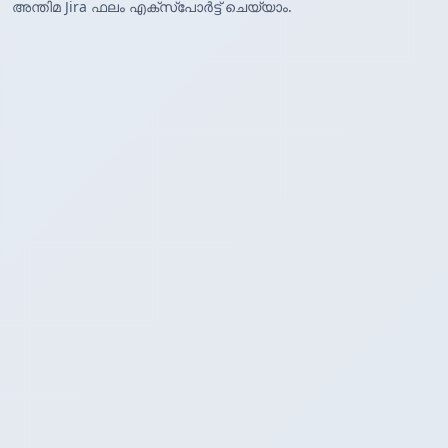
അന്തിമ Jira ഫലം എക്സ്‌പോർട്ട് ചെയ്യാം.