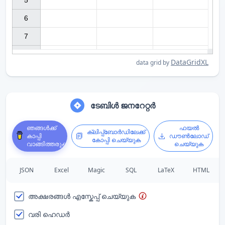
5

6

7

DataGridXL
data grid by
ടേബിൾ ജനറേറ്റർ
ഞങ്ങൾക്ക്
ഫയൽ
ക്ലിപ്പ്ബോർഡിലേക്ക്
കാപ്പി
ഡൗൺലോഡ്
കോപ്പി ചെയ്യുക
വാങ്ങിത്തരുക
ചെയ്യുക
JSON
Excel
Magic
SQL
LaTeX
HTML
അക്ഷരങ്ങൾ എസ്കേപ്പ് ചെയ്യുക
വരി ഹെഡർ