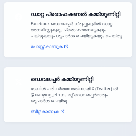
ഡാറ്റ പ്രൊഫഷണൽ കമ്മ്യൂണിറ്റി
Facebook ഡെവലപ്പർ ഗ്രൂപ്പുകളിൽ ഡാറ്റ
അനലിസ്റ്റുകളും പ്രൊഫഷണലുകളും
പങ്കിടുകയും ശുപാർശ ചെയ്യുകയും ചെയ്തു
പോസ്റ്റ് കാണുക
ഡെവലപ്പർ കമ്മ്യൂണിറ്റി
ടേബിൾ പരിവർത്തനത്തിനായി X (Twitter) ൽ
@xiaoying_eth ഉം മറ്റ് ഡെവലപ്പർമാരും
ശുപാർശ ചെയ്തു
ട്വീറ്റ് കാണുക