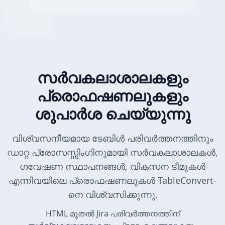
സർവകലാശാലകളും
പ്രൊഫഷണലുകളും
ശുപാർശ ചെയ്യുന്നു
വിശ്വസനീയമായ ടേബിൾ പരിവർത്തനത്തിനും
ഡാറ്റ പ്രോസസ്സിംഗിനുമായി സർവകലാശാലകൾ,
ഗവേഷണ സ്ഥാപനങ്ങൾ, വികസന ടീമുകൾ
എന്നിവയിലെ പ്രൊഫഷണലുകൾ TableConvert-
നെ വിശ്വസിക്കുന്നു.
HTML മുതൽ Jira പരിവർത്തനത്തിന്