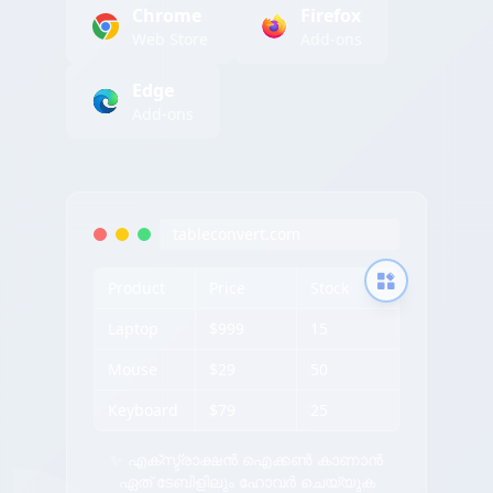
Chrome
Firefox
Web Store
Add-ons
Edge
Add-ons
tableconvert.com
Product
Price
Stock
Laptop
$999
15
Mouse
$29
50
Keyboard
$79
25
✨ എക്സ്ട്രാക്ഷൻ ഐക്കൺ കാണാൻ
ഏത് ടേബിളിലും ഹോവർ ചെയ്യുക