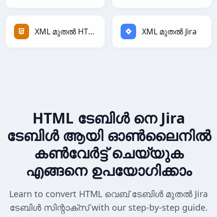
XML മുതൽ HTML
XML മുതൽ Jira
HTML ടേബിൾ നെ Jira
ടേബിൾ ആയി ഓൺലൈനിൽ
കൺവേർട്ട് ചെയ്യുക
എങ്ങനെ ഉപയോഗിക്കാം
Learn to convert HTML വെബ് ടേബിൾ മുതൽ Jira
ടേബിൾ സിന്റാക്സ് with our step-by-step guide.