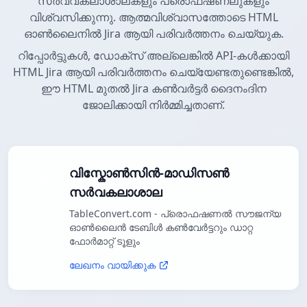
സർവ്വകലാശാലകളും പ്രൊഫഷണലുകളും
വിശ്വസിക്കുന്നു. ആത്മവിശ്വാസത്തോടെ HTML
ഓൺലൈനിൽ Jira ആയി പരിവർത്തനം ചെയ്യുക.
റിപ്പോർട്ടുകൾ, ഡോക്സ് അല്ലെങ്കിൽ API-കൾക്കായി
HTML Jira ആയി പരിവർത്തനം ചെയ്യേണ്ടതുണ്ടെങ്കിൽ,
ഈ HTML മുതൽ Jira കൺവർട്ടർ ദൈനംദിന
ജോലിക്കായി നിർമ്മിച്ചതാണ്.
വിസ്കോൺസിൻ-മാഡിസൺ
സർവകലാശാല
TableConvert.com - പ്രൊഫഷണൽ സൗജന്യ
ഓൺലൈൻ ടേബിൾ കൺവേർട്ടറും ഡാറ്റ
ഫോർമാറ്റ് ടൂളും
ലേഖനം വായിക്കുക