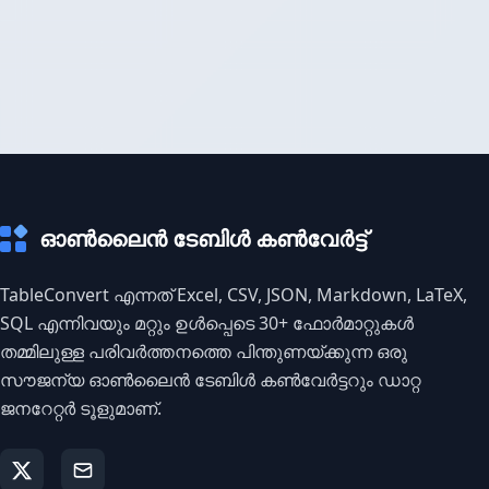
ഓൺലൈൻ ടേബിൾ കൺവേർട്ട്
TableConvert എന്നത് Excel, CSV, JSON, Markdown, LaTeX,
SQL എന്നിവയും മറ്റും ഉൾപ്പെടെ 30+ ഫോർമാറ്റുകൾ
തമ്മിലുള്ള പരിവർത്തനത്തെ പിന്തുണയ്ക്കുന്ന ഒരു
സൗജന്യ ഓൺലൈൻ ടേബിൾ കൺവേർട്ടറും ഡാറ്റ
ജനറേറ്റർ ടൂളുമാണ്.