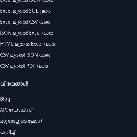
Excel മുതൽ SQL വരെ
Excel മുതൽ CSV വരെ
JSON മുതൽ Excel വരെ
HTML മുതൽ Excel വരെ
CSV മുതൽ JSON വരെ
CSV മുതൽ PDF വരെ
വിഭവങ്ങൾ
Blog
API ഡോക്സ്
മാറ്റങ്ങളുടെ ലോഗ്
കുറിച്ച്