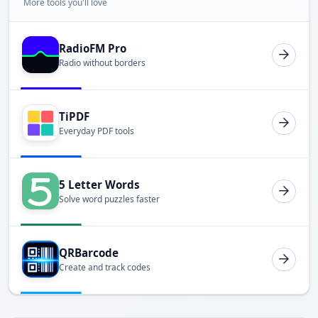
More tools you'll love
RadioFM Pro
Radio without borders
TiPDF
Everyday PDF tools
5 Letter Words
Solve word puzzles faster
QRBarcode
Create and track codes