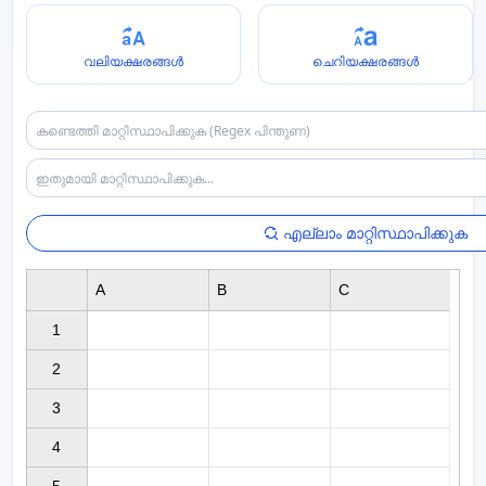
വലിയക്ഷരങ്ങൾ
ചെറിയക്ഷരങ്ങൾ
എല്ലാം മാറ്റിസ്ഥാപിക്കുക
A
B
C
1

2

3

4
