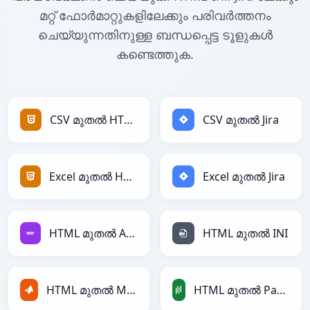
മറ്റ് ഫോർമാറ്റുകളിലേക്കും പരിവർത്തനം
ചെയ്യുന്നതിനുള്ള ബന്ധപ്പെട്ട ടൂളുകൾ
കണ്ടെത്തുക.
CSV മുതൽ HTML
CSV മുതൽ Jira
Excel മുതൽ HTML
Excel മുതൽ Jira
HTML മുതൽ Avro
HTML മുതൽ INI
HTML മുതൽ MATLAB
HTML മുതൽ PandasDataFrame