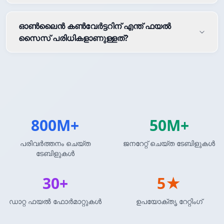
ഓൺലൈൻ കൺവേർട്ടറിന് എന്ത് ഫയൽ
സൈസ് പരിധികളാണുള്ളത്?
800M+
50M+
പരിവർത്തനം ചെയ്ത
ജനറേറ്റ് ചെയ്ത ടേബിളുകൾ
ടേബിളുകൾ
30+
5★
ഡാറ്റ ഫയൽ ഫോർമാറ്റുകൾ
ഉപയോക്തൃ റേറ്റിംഗ്