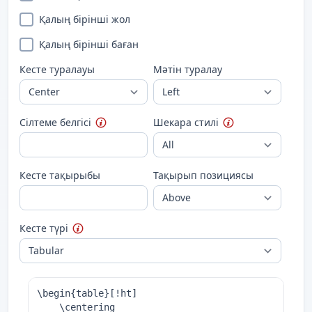
Қалың бірінші жол
Қалың бірінші баған
Кесте туралауы
Мәтін туралау
Сілтеме белгісі
Шекара стилі
Кесте тақырыбы
Тақырып позициясы
Кесте түрі