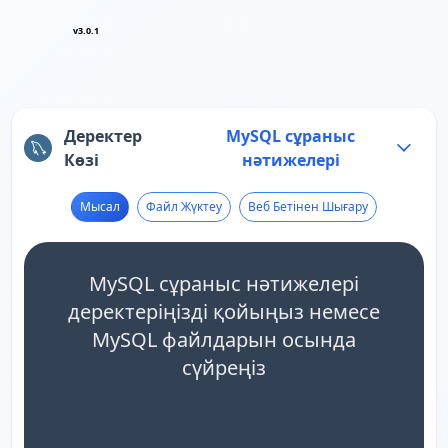
v3.0.1
Деректер
MySQL сұраныс
Көзі
нәтижелері
Мысал
Файл Жүктеу
Веб Бетінен Шығару
MySQL сұраныс нәтижелері
деректеріңізді қойыңыз немесе
MySQL файлдарын осында
сүйреңіз