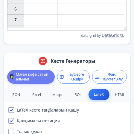
6

7

DataGridXL
data grid by
Кесте Генераторы
Маған кофе сатып
Буферге
Файл
алыңыз
Көшіру
Жүктеп Алу
LaTeX
JSON
Excel
Magic
SQL
HTML
LaTeX кесте таңбаларын қашу
Қалқымалы позиция
Толық құжат