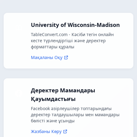
University of Wisconsin-Madison
TableConvert.com - Кәсіби тегін онлайн
кесте түрлендіргіші және деректер
форматтары құралы
Мақаланы Оқу
Деректер Мамандары
Қауымдастығы
Facebook әзірлеушілер топтарындағы
деректер талдаушылары мен мамандары
бөлісті және ұсынды
Жазбаны Көру