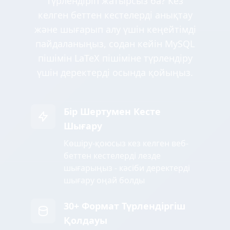
түрлендіріп жатырсыз ба? Кез
келген беттен кестелерді анықтау
және шығарып алу үшін кеңейтімді
пайдаланыңыз, содан кейін MySQL
пішімін LaTeX пішіміне түрлендіру
үшін деректерді осында қойыңыз.
Бір Шертумен Кесте
Шығару
Көшіру-қоюсыз кез келген веб-
беттен кестелерді лезде
шығарыңыз - кәсіби деректерді
шығару оңай болды
30+ Формат Түрлендіргіш
Қолдауы