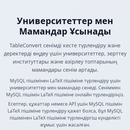
Университеттер мен
Мамандар Ұсынады
TableConvert сенімді кесте түрлендіру және
деректерді өңдеу үшін университеттер, зерттеу
институттары және әзірлеу топтарының
мамандары сенім артады.
MySQL пішімінен LaTeX пішіміне түрлендіру үшін
университеттер мен мамандар сенеді. Сеніммен
MySQL пішімін LaTeX пішіміне онлайн түрлендіріңіз.
Есептер, құжаттар немесе API үшін MySQL пішімін
LaTeX пішіміне түрлендіру қажет болса, бұл MySQL
пішімінен LaTeX пішіміне түрлендіргіш күнделікті
жұмыс үшін жасалған.