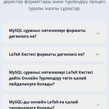
деректер форматтары және түрлендіру процесі
туралы жалпы сұрақтар.
MySQL сұраныс нәтижелері форматы
дегеніміз не?
LaTeX Кестесі форматы дегеніміз не?
MySQL сұраныс нәтижелері LaTeX Кестесі
дейін Онлайн Түрлендіру тегін қалай
пайдалануға болады?
MySQL-ды онлайн LaTeX-ға қалай
түрлендіруге болады?