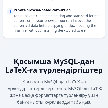
Private browser-based conversion
3
TableConvert runs table editing and standard format
conversion in your browser. You can inspect the
converted data before copying or downloading the
final file, without installing desktop software.
Қосымша MySQL-дан
LaTeX-ға түрлендіргіштер
Қосымша MySQL-дан LaTeX-ға
түрлендіргіштерді зерттеңіз. MySQL-ды LaTeX
және басқа форматтарға түрлендіру үшін
байланысты құралдарды табыңыз.