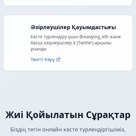
Әзірлеушілер Қауымдастығы
Кесте түрлендіру үшін @xiaoying_eth және
басқа әзірлеушілер X (Twitter) арқылы
ұсынды
Твитті Көру
Жиі Қойылатын Сұрақтар
Біздің тегін онлайн кесте түрлендіргішіміз,