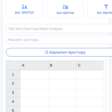
БАС ӘРІПТЕР
кіші әріптер
Бас Әріпп
Барлығын Ауыстыру
A
B
C
1

2

3

4

5
