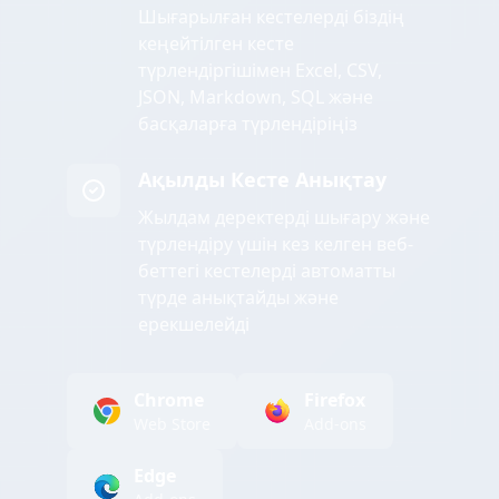
Шығарылған кестелерді біздің
кеңейтілген кесте
түрлендіргішімен Excel, CSV,
JSON, Markdown, SQL және
басқаларға түрлендіріңіз
Ақылды Кесте Анықтау
Жылдам деректерді шығару және
түрлендіру үшін кез келген веб-
беттегі кестелерді автоматты
түрде анықтайды және
ерекшелейді
Chrome
Firefox
Web Store
Add-ons
Edge