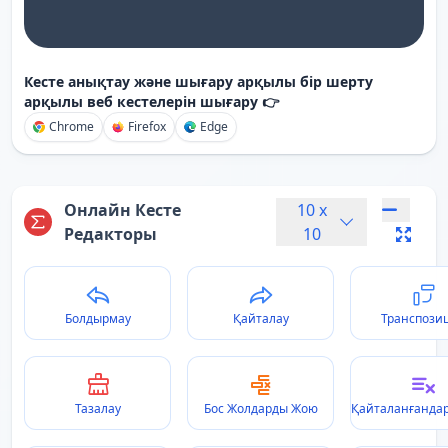
Кесте анықтау және шығару арқылы бір шерту
арқылы веб кестелерін шығару 👉
Chrome
Firefox
Edge
Онлайн Кесте
10
x
Редакторы
10
Болдырмау
Қайталау
Транспози
Тазалау
Бос Жолдарды Жою
Қайталанғанда