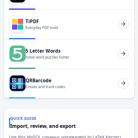
TiPDF
Everyday PDF tools
5 Letter Words
Solve word puzzles faster
QRBarcode
Create and track codes
QUICK GUIDE
Import, review, and export
Use this MySQL сұраныс нәтижелері to LaTeX Кестесі