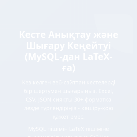
Кесте Анықтау және
Шығару Кеңейтуі
(MySQL-дан LaTeX-
ға)
Кез келген веб-сайттан кестелерді
бір шертумен шығарыңыз. Excel,
CSV, JSON сияқты 30+ форматқа
лезде түрлендіріңіз - көшіру-қою
қажет емес.
MySQL пішімін LaTeX пішіміне