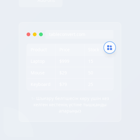
Add-ons
tableconvert.com
Product
Price
Stock
Laptop
$999
15
Mouse
$29
50
Keyboard
$79
25
✨ Шығару белгішесін көру үшін кез
келген кестенің үстіне тышқанды
апарыңыз