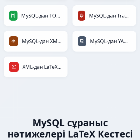
MySQL-дан TOML-ға
MySQL-дан TracWiki-ға
MySQL-дан XML-ға
MySQL-дан YAML-ға
XML-дан LaTeX-ға
MySQL сұраныс
нәтижелері LaTeX Кестесі