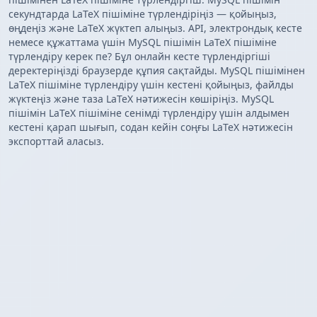
секундтарда LaTeX пішіміне түрлендіріңіз — қойыңыз,
өңдеңіз және LaTeX жүктеп алыңыз. API, электрондық кесте
немесе құжаттама үшін MySQL пішімін LaTeX пішіміне
түрлендіру керек пе? Бұл онлайн кесте түрлендіргіші
деректеріңізді браузерде құпия сақтайды. MySQL пішімінен
LaTeX пішіміне түрлендіру үшін кестені қойыңыз, файлды
жүктеңіз және таза LaTeX нәтижесін көшіріңіз. MySQL
пішімін LaTeX пішіміне сенімді түрлендіру үшін алдымен
кестені қарап шығып, содан кейін соңғы LaTeX нәтижесін
экспорттай аласыз.