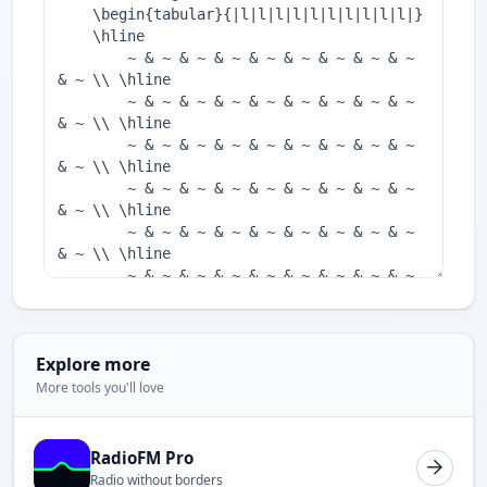
Explore more
More tools you'll love
RadioFM Pro
Radio without borders