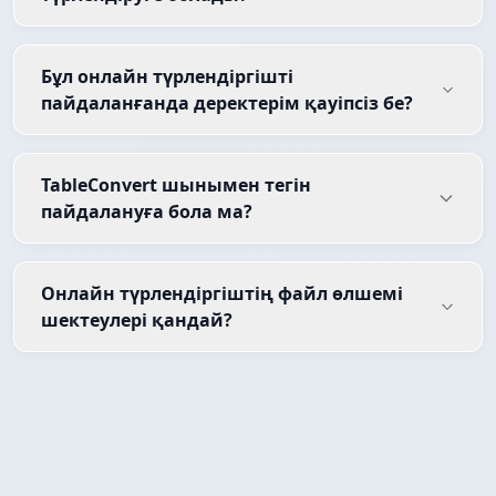
Бұл онлайн түрлендіргішті
пайдаланғанда деректерім қауіпсіз бе?
TableConvert шынымен тегін
пайдалануға бола ма?
Онлайн түрлендіргіштің файл өлшемі
шектеулері қандай?