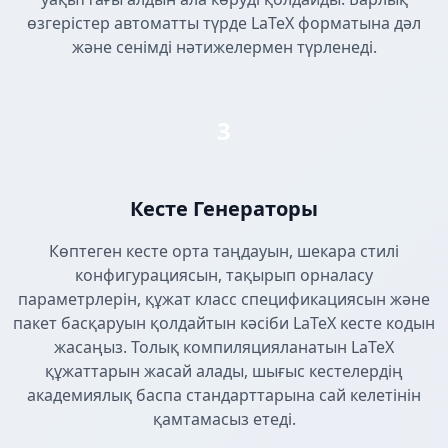
өзгерістер автоматты түрде LaTeX форматына дәл
және сенімді нәтижелермен түрленеді.
3
Кесте Генераторы
Көптеген кесте орта таңдауын, шекара стилі
конфигурациясын, тақырып орналасу
параметрлерін, құжат класс спецификациясын және
пакет басқаруын қолдайтын кәсіби LaTeX кесте кодын
жасаңыз. Толық компиляцияланатын LaTeX
құжаттарын жасай алады, шығыс кестелердің
академиялық баспа стандарттарына сай келетінін
қамтамасыз етеді.