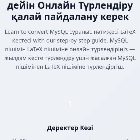
дейін Онлайн Түрлендіру
қалай пайдалану керек
Learn to convert MySQL сұраныс нәтижесі LaTeX
кестесі with our step-by-step guide. MySQL
пішімін LaTeX пішіміне онлайн түрлендіріңіз —
жылдам кесте түрлендіру үшін жасалған MySQL
пішімінен LaTeX пішіміне түрлендіргіш.
1
Деректер Көзі