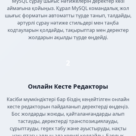
MySQL сұрау шығыс нәтижелерін деректер көзі
аймағына қойыңыз. Құрал MySQL командалық жол
шығыс форматын автоматты түрде танып, талдайды,
әртүрлі сұрау нәтиже стильдері мен таңба
кодтауларын қолдайды, тақырыптар мен деректер
жолдарын ақылды түрде өңдейді.
2
Онлайн Кесте Редакторы
Кәсіби мүмкіндіктері бар біздің кеңейтілген онлайн
кесте редакторын пайдаланып деректерді өңдеңіз.
Бос жолдарды жоюды, қайталанғандарды алып
тастауды, деректерді транспозициялауды,
сұрыптауды, regex табу және ауыстыруды, нақты
уақыттағы алдын ала көруді қолдайды. Барлық