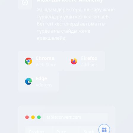
Жылдам деректерді шығару және
түрлендіру үшін кез келген веб-
беттегі кестелерді автоматты
түрде анықтайды және
ерекшелейді
Chrome
Firefox
Web Store
Add-ons
Edge
Add-ons
tableconvert.com
Product
Price
Stock