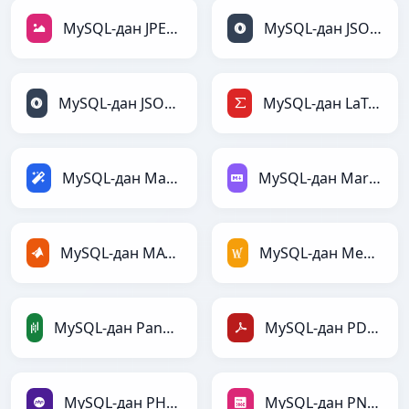
MySQL-дан JPEG-ға
MySQL-дан JSON-ға
MySQL-дан JSONLines-ға
MySQL-дан LaTeX-ға
MySQL-дан Magic-ға
MySQL-дан Markdown-ға
MySQL-дан MATLAB-ға
MySQL-дан MediaWiki-ға
MySQL-дан PandasDataFrame-ға
MySQL-дан PDF-ға
MySQL-дан PHP-ға
MySQL-дан PNG-ға