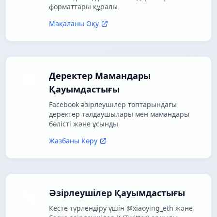
форматтары құралы
Мақаланы Оқу
Деректер Мамандары
Қауымдастығы
Facebook әзірлеушілер топтарындағы
деректер талдаушылары мен мамандары
бөлісті және ұсынды
Жазбаны Көру
Әзірлеушілер Қауымдастығы
Кесте түрлендіру үшін @xiaoying_eth және