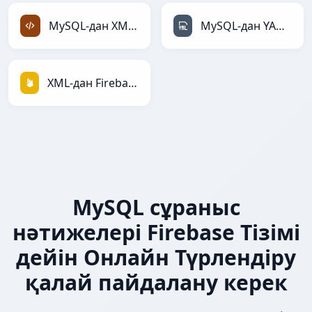
MySQL-дан XML-ға
MySQL-дан YAML-ға
XML-дан Firebase-ға
MySQL сұраныс
нәтижелері Firebase Тізімі
дейін Онлайн Түрлендіру
қалай пайдалану керек