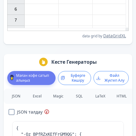
6

7

DataGridXL
data grid by
Кесте Генераторы
Маған кофе сатып
Буферге
Файл
алыңыз
Көшіру
Жүктеп Алу
JSON
Excel
Magic
SQL
LaTeX
HTML
JSON талдау