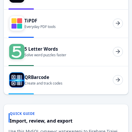
TiPDF
Everyday PDF tools
5 Letter Words
Solve word puzzles faster
QRBarcode
Create and track codes
QUICK GUIDE
Import, review, and export
Use this MySQL сұраныс нәтижелері to Firebase Тізімі