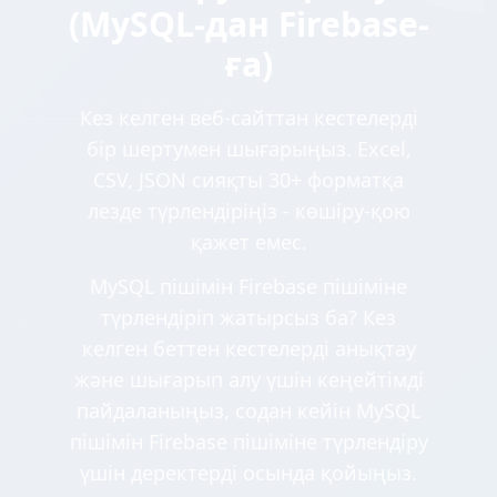
(MySQL-дан Firebase-
ға)
Кез келген веб-сайттан кестелерді
бір шертумен шығарыңыз. Excel,
CSV, JSON сияқты 30+ форматқа
лезде түрлендіріңіз - көшіру-қою
қажет емес.
MySQL пішімін Firebase пішіміне
түрлендіріп жатырсыз ба? Кез
келген беттен кестелерді анықтау
және шығарып алу үшін кеңейтімді
пайдаланыңыз, содан кейін MySQL
пішімін Firebase пішіміне түрлендіру
үшін деректерді осында қойыңыз.