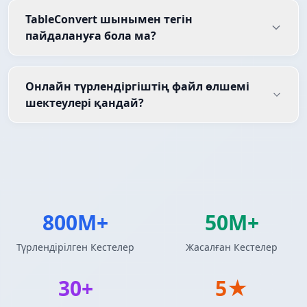
TableConvert шынымен тегін
пайдалануға бола ма?
Онлайн түрлендіргіштің файл өлшемі
шектеулері қандай?
800M+
50M+
Түрлендірілген Кестелер
Жасалған Кестелер
30+
5★