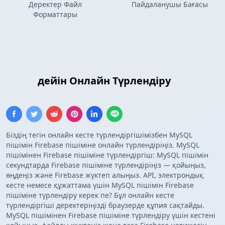
Деректер Файл
Пайдаланушы Бағасы
Форматтары
MySQL сұраныс нәтижелері
Firebase
Тізімі
дейін Онлайн Түрлендіру
Біздің тегін онлайн кесте түрлендіргішімізбен MySQL
пішімін Firebase пішіміне онлайн түрлендіріңіз. MySQL
пішімінен Firebase пішіміне түрлендіргіш: MySQL пішімін
секундтарда Firebase пішіміне түрлендіріңіз — қойыңыз,
өңдеңіз және Firebase жүктеп алыңыз. API, электрондық
кесте немесе құжаттама үшін MySQL пішімін Firebase
пішіміне түрлендіру керек пе? Бұл онлайн кесте
түрлендіргіші деректеріңізді браузерде құпия сақтайды.
MySQL пішімінен Firebase пішіміне түрлендіру үшін кестені