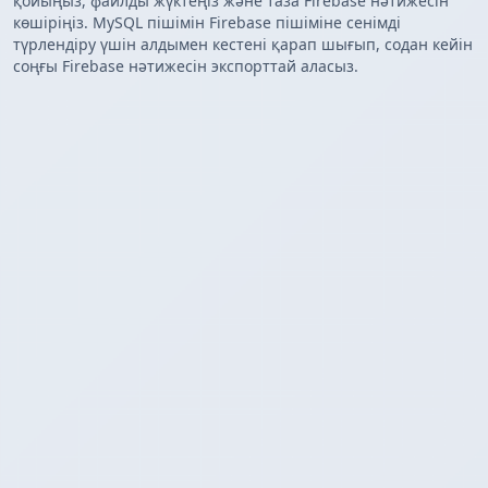
қойыңыз, файлды жүктеңіз және таза Firebase нәтижесін
көшіріңіз. MySQL пішімін Firebase пішіміне сенімді
түрлендіру үшін алдымен кестені қарап шығып, содан кейін
соңғы Firebase нәтижесін экспорттай аласыз.