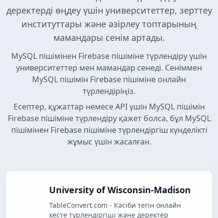
деректерді өңдеу үшін университеттер, зерттеу
институттары және әзірлеу топтарының
мамандары сенім артады.
MySQL пішімінен Firebase пішіміне түрлендіру үшін
университеттер мен мамандар сенеді. Сеніммен
MySQL пішімін Firebase пішіміне онлайн
түрлендіріңіз.
Есептер, құжаттар немесе API үшін MySQL пішімін
Firebase пішіміне түрлендіру қажет болса, бұл MySQL
пішімінен Firebase пішіміне түрлендіргіш күнделікті
жұмыс үшін жасалған.
University of Wisconsin-Madison
TableConvert.com - Кәсіби тегін онлайн
кесте түрлендіргіші және деректер