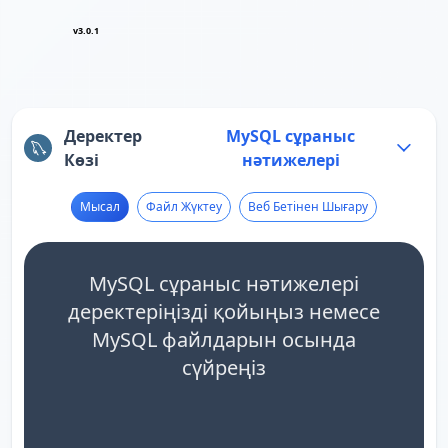
v3.0.1
Деректер
MySQL сұраныс
Көзі
нәтижелері
Мысал
Файл Жүктеу
Веб Бетінен Шығару
MySQL сұраныс нәтижелері
деректеріңізді қойыңыз немесе
MySQL файлдарын осында
сүйреңіз