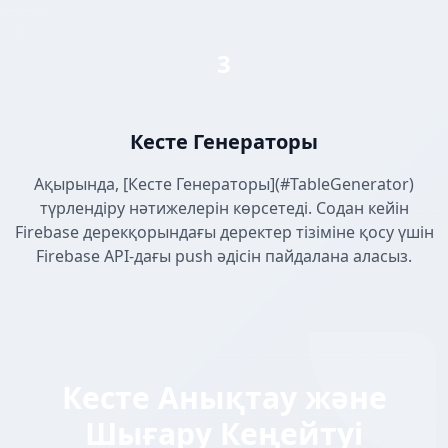
3
Кесте Генераторы
Ақырында, [Кесте Генераторы](#TableGenerator)
түрлендіру нәтижелерін көрсетеді. Содан кейін
Firebase дерекқорындағы деректер тізіміне қосу үшін
Firebase API-дағы push әдісін пайдалана аласыз.
Кесте Анықтау және
Шығару Кеңейтуі