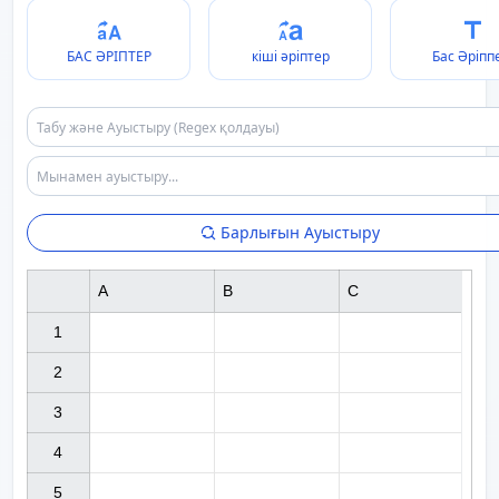
БАС ӘРІПТЕР
кіші әріптер
Бас Әріпп
Барлығын Ауыстыру
A
B
C
1

2

3

4

5
