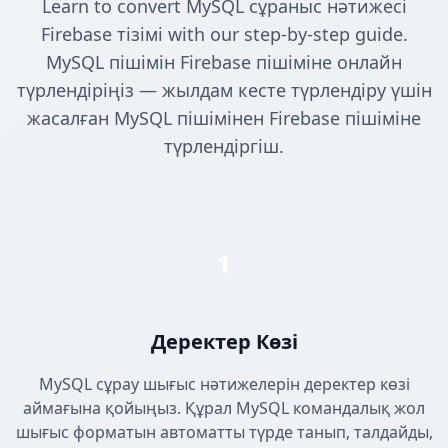
Learn to convert MySQL сұраныс нәтижесі
Firebase тізімі with our step-by-step guide.
MySQL пішімін Firebase пішіміне онлайн
түрлендіріңіз — жылдам кесте түрлендіру үшін
жасалған MySQL пішімінен Firebase пішіміне
түрлендіргіш.
1
Деректер Көзі
MySQL сұрау шығыс нәтижелерін деректер көзі
аймағына қойыңыз. Құрал MySQL командалық жол
шығыс форматын автоматты түрде танып, талдайды,