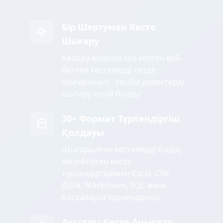
Бір Шертумен Кесте
Шығару
Көшіру-қоюсыз кез келген веб-
беттен кестелерді лезде
шығарыңыз - кәсіби деректерді
шығару оңай болды
30+ Формат Түрлендіргіш
Қолдауы
Шығарылған кестелерді біздің
кеңейтілген кесте
түрлендіргішімен Excel, CSV,
JSON, Markdown, SQL және
басқаларға түрлендіріңіз
Ақылды Кесте Анықтау