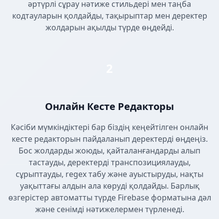
әртүрлі сұрау нәтиже стильдері мен таңба
кодтауларын қолдайды, тақырыптар мен деректер
жолдарын ақылды түрде өңдейді.
2
Онлайн Кесте Редакторы
Кәсіби мүмкіндіктері бар біздің кеңейтілген онлайн
кесте редакторын пайдаланып деректерді өңдеңіз.
Бос жолдарды жоюды, қайталанғандарды алып
тастауды, деректерді транспозициялауды,
сұрыптауды, regex табу және ауыстыруды, нақты
уақыттағы алдын ала көруді қолдайды. Барлық
өзгерістер автоматты түрде Firebase форматына дәл
және сенімді нәтижелермен түрленеді.