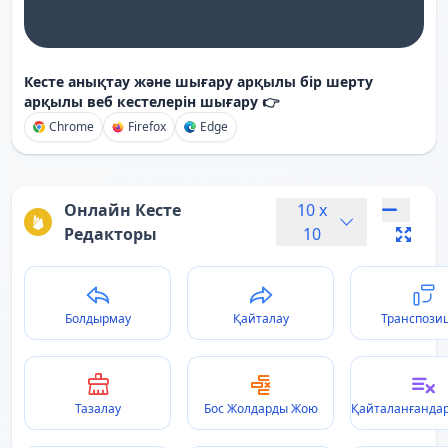
Кесте анықтау және шығару арқылы бір шерту
арқылы веб кестелерін шығару 👉
Chrome
Firefox
Edge
Онлайн Кесте
10
x
Редакторы
10
Болдырмау
Қайталау
Транспози
Тазалау
Бос Жолдарды Жою
Қайталанғанда