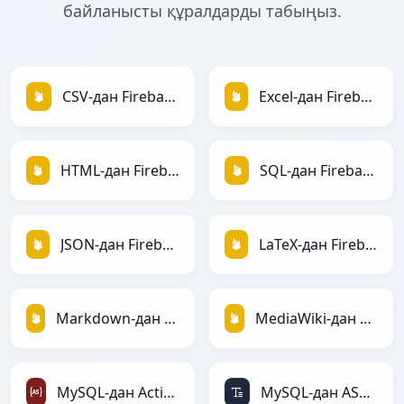
байланысты құралдарды табыңыз.
CSV-дан Firebase-ға
Excel-дан Firebase-ға
HTML-дан Firebase-ға
SQL-дан Firebase-ға
JSON-дан Firebase-ға
LaTeX-дан Firebase-ға
Markdown-дан Firebase-ға
MediaWiki-дан Firebase-ға
MySQL-дан ActionScript-ға
MySQL-дан ASCII-ға