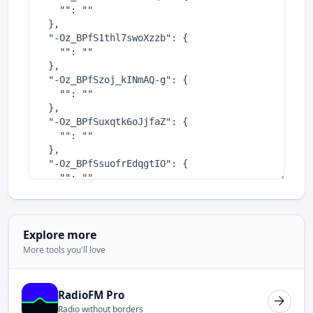
Explore more
More tools you'll love
RadioFM Pro
Radio without borders