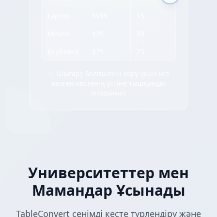
Laptop
$999
15
Mouse
$29
50
Keyboard
$79
25
✨ Шығару белгішесін көру үшін кез
келген кестенің үстіне тышқанды
апарыңыз
Университеттер мен
Мамандар Ұсынады
TableConvert сенімді кесте түрлендіру және