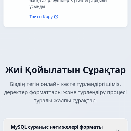
басқа әзірлеушілер X (Twitter) арқылы
ұсынды
Твитті Көру
Жиі Қойылатын Сұрақтар
Біздің тегін онлайн кесте түрлендіргішіміз,
деректер форматтары және түрлендіру процесі
туралы жалпы сұрақтар.
MySQL сұраныс нәтижелері форматы