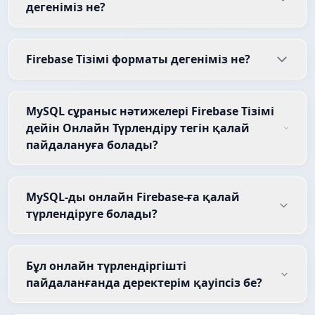
дегеніміз не?
Firebase Тізімі форматы дегеніміз не?
MySQL сұраныс нәтижелері Firebase Тізімі
дейін Онлайн Түрлендіру тегін қалай
пайдалануға болады?
MySQL-ды онлайн Firebase-ға қалай
түрлендіруге болады?
Бұл онлайн түрлендіргішті
пайдаланғанда деректерім қауіпсіз бе?