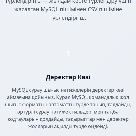
түрлендіріңіз — жылдам кесте түрлендіру үшін
жасалған MySQL пішімінен CSV пішіміне
түрлендіргіш.
1
Деректер Көзі
MySQL сұрау шығыс нәтижелерін деректер көзі
аймағына қойыңыз. Құрал MySQL командалық жол
шығыс форматын автоматты түрде танып, талдайды,
әртүрлі сұрау нәтиже стильдері мен таңба
кодтауларын қолдайды, тақырыптар мен деректер
жолдарын ақылды түрде өңдейді.