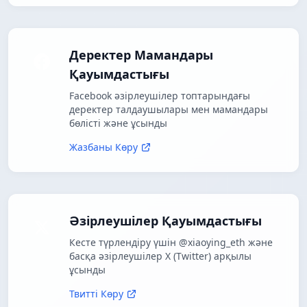
Деректер Мамандары
Қауымдастығы
Facebook әзірлеушілер топтарындағы
деректер талдаушылары мен мамандары
бөлісті және ұсынды
Жазбаны Көру
Әзірлеушілер Қауымдастығы
Кесте түрлендіру үшін @xiaoying_eth және
басқа әзірлеушілер X (Twitter) арқылы
ұсынды
Твитті Көру