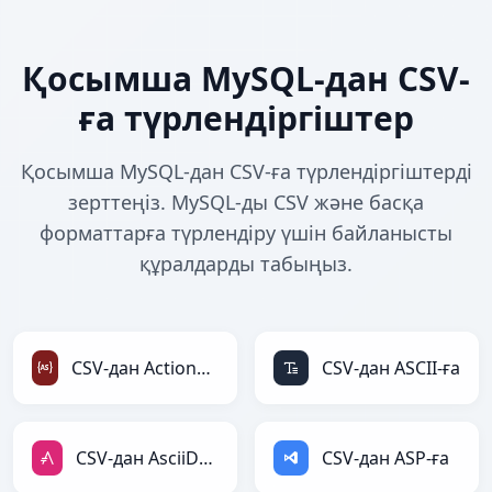
Қосымша MySQL-дан CSV-
ға түрлендіргіштер
Қосымша MySQL-дан CSV-ға түрлендіргіштерді
зерттеңіз. MySQL-ды CSV және басқа
форматтарға түрлендіру үшін байланысты
құралдарды табыңыз.
CSV-дан ActionScript-ға
CSV-дан ASCII-ға
CSV-дан AsciiDoc-ға
CSV-дан ASP-ға