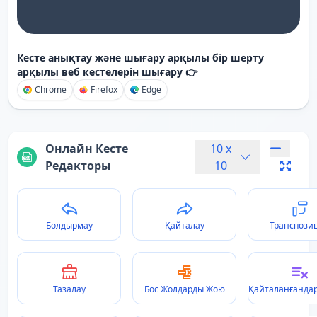
Кесте анықтау және шығару арқылы бір шерту
арқылы веб кестелерін шығару 👉
Chrome
Firefox
Edge
Онлайн Кесте
10
x
Редакторы
10
Болдырмау
Қайталау
Транспози
Тазалау
Бос Жолдарды Жою
Қайталанғанда