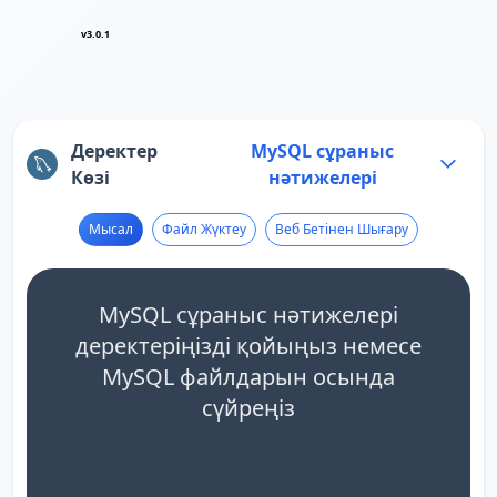
v3.0.1
Деректер
MySQL сұраныс
Көзі
нәтижелері
Мысал
Файл Жүктеу
Веб Бетінен Шығару
MySQL сұраныс нәтижелері
деректеріңізді қойыңыз немесе
MySQL файлдарын осында
сүйреңіз