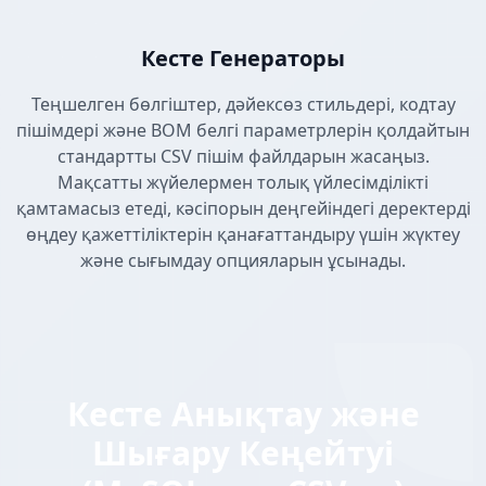
Кесте Генераторы
Теңшелген бөлгіштер, дәйексөз стильдері, кодтау
пішімдері және BOM белгі параметрлерін қолдайтын
стандартты CSV пішім файлдарын жасаңыз.
Мақсатты жүйелермен толық үйлесімділікті
қамтамасыз етеді, кәсіпорын деңгейіндегі деректерді
өңдеу қажеттіліктерін қанағаттандыру үшін жүктеу
және сығымдау опцияларын ұсынады.
Кесте Анықтау және
Шығару Кеңейтуі