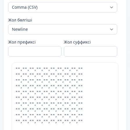
Жол бөлгіші
Жол префиксі
Жол суффиксі