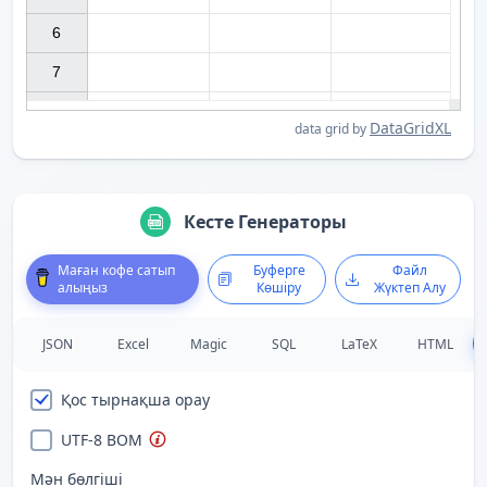
6

7

DataGridXL
data grid by
Кесте Генераторы
Маған кофе сатып
Буферге
Файл
алыңыз
Көшіру
Жүктеп Алу
JSON
Excel
Magic
SQL
LaTeX
HTML
Қос тырнақша орау
UTF-8 BOM
Мән бөлгіші