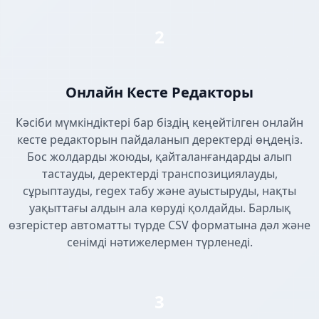
2
Онлайн Кесте Редакторы
Кәсіби мүмкіндіктері бар біздің кеңейтілген онлайн
кесте редакторын пайдаланып деректерді өңдеңіз.
Бос жолдарды жоюды, қайталанғандарды алып
тастауды, деректерді транспозициялауды,
сұрыптауды, regex табу және ауыстыруды, нақты
уақыттағы алдын ала көруді қолдайды. Барлық
өзгерістер автоматты түрде CSV форматына дәл және
сенімді нәтижелермен түрленеді.
3