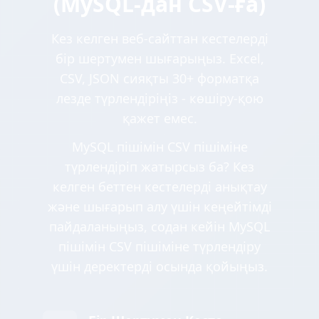
(MySQL-дан CSV-ға)
Кез келген веб-сайттан кестелерді
бір шертумен шығарыңыз. Excel,
CSV, JSON сияқты 30+ форматқа
лезде түрлендіріңіз - көшіру-қою
қажет емес.
MySQL пішімін CSV пішіміне
түрлендіріп жатырсыз ба? Кез
келген беттен кестелерді анықтау
және шығарып алу үшін кеңейтімді
пайдаланыңыз, содан кейін MySQL
пішімін CSV пішіміне түрлендіру
үшін деректерді осында қойыңыз.