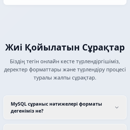
Жиі Қойылатын Сұрақтар
Біздің тегін онлайн кесте түрлендіргішіміз,
деректер форматтары және түрлендіру процесі
туралы жалпы сұрақтар.
MySQL сұраныс нәтижелері форматы
дегеніміз не?