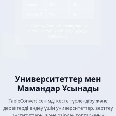
Mouse
$29
50
Keyboard
$79
25
✨ Шығару белгішесін көру үшін кез
келген кестенің үстіне тышқанды
апарыңыз
Университеттер мен
Мамандар Ұсынады
TableConvert сенімді кесте түрлендіру және
деректерді өңдеу үшін университеттер, зерттеу
институттары және әзірлеу топтарының