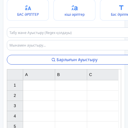
БАС ӘРІПТЕР
кіші әріптер
Бас Әріпп
Барлығын Ауыстыру
A
B
C
1

2

3

4

5
