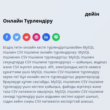
MySQL сұраныс нәтижелері
CSV
дейін
Онлайн Түрлендіру
Біздің тегін онлайн кесте түрлендіргішімізбен MySQL
пішімін CSV пішіміне онлайн түрлендіріңіз. MySQL
пішімінен CSV пішіміне түрлендіргіш: MySQL пішімін
секундтарда CSV пішіміне түрлендіріңіз — қойыңыз, өңдеңіз
және CSV жүктеп алыңыз. API, электрондық кесте немесе
құжаттама үшін MySQL пішімін CSV пішіміне түрлендіру
керек пе? Бұл онлайн кесте түрлендіргіші деректеріңізді
браузерде құпия сақтайды. MySQL пішімінен CSV пішіміне
түрлендіру үшін кестені қойыңыз, файлды жүктеңіз және
таза CSV нәтижесін көшіріңіз. MySQL пішімін CSV пішіміне
сенімді түрлендіру үшін алдымен кестені қарап шығып,
содан кейін соңғы CSV нәтижесін экспорттай аласыз.