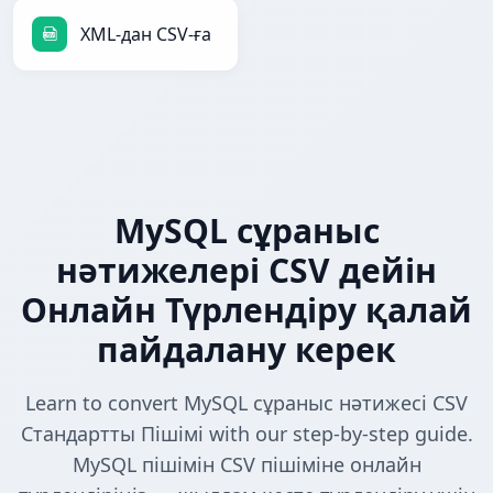
XML-дан CSV-ға
MySQL сұраныс
нәтижелері CSV дейін
Онлайн Түрлендіру қалай
пайдалану керек
Learn to convert MySQL сұраныс нәтижесі CSV
Стандартты Пішімі with our step-by-step guide.
MySQL пішімін CSV пішіміне онлайн