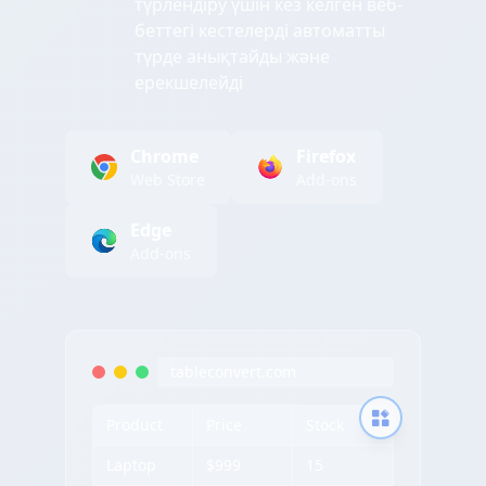
түрлендіру үшін кез келген веб-
беттегі кестелерді автоматты
түрде анықтайды және
ерекшелейді
Chrome
Firefox
Web Store
Add-ons
Edge
Add-ons
tableconvert.com
Product
Price
Stock
Laptop
$999
15