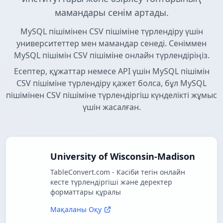
мамандары сенім артады.
MySQL пішімінен CSV пішіміне түрлендіру үшін
университеттер мен мамандар сенеді. Сеніммен
MySQL пішімін CSV пішіміне онлайн түрлендіріңіз.
Есептер, құжаттар немесе API үшін MySQL пішімін
CSV пішіміне түрлендіру қажет болса, бұл MySQL
пішімінен CSV пішіміне түрлендіргіш күнделікті жұмыс
үшін жасалған.
University of Wisconsin-Madison
TableConvert.com - Кәсіби тегін онлайн
кесте түрлендіргіші және деректер
форматтары құралы
Мақаланы Оқу