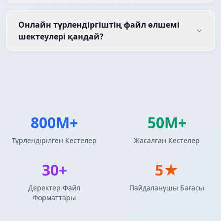
Онлайн түрлендіргіштің файл өлшемі
шектеулері қандай?
800M+
50M+
Түрлендірілген Кестелер
Жасалған Кестелер
30+
5★
Деректер Файл
Пайдаланушы Бағасы
Форматтары