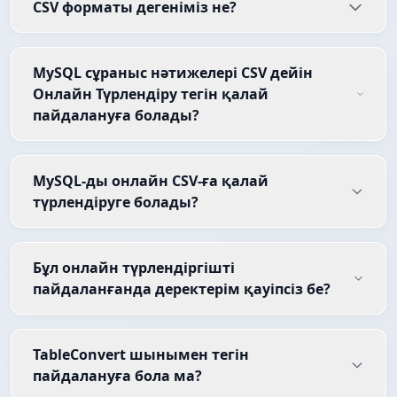
CSV форматы дегеніміз не?
MySQL сұраныс нәтижелері CSV дейін
Онлайн Түрлендіру тегін қалай
пайдалануға болады?
MySQL-ды онлайн CSV-ға қалай
түрлендіруге болады?
Бұл онлайн түрлендіргішті
пайдаланғанда деректерім қауіпсіз бе?
TableConvert шынымен тегін
пайдалануға бола ма?