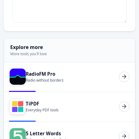
Explore more
More tools you'll love
RadioFM Pro
Radio without borders
TiPDF
Everyday PDF tools
5 Letter Words