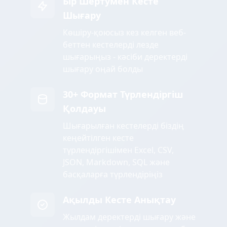
Бір Шертумен Кесте
Шығару
Көшіру-қоюсыз кез келген веб-
беттен кестелерді лезде
шығарыңыз - кәсіби деректерді
шығару оңай болды
30+ Формат Түрлендіргіш
Қолдауы
Шығарылған кестелерді біздің
кеңейтілген кесте
түрлендіргішімен Excel, CSV,
JSON, Markdown, SQL және
басқаларға түрлендіріңіз
Ақылды Кесте Анықтау
Жылдам деректерді шығару және