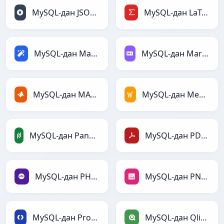
MySQL-дан JSONLines-ға
MySQL-дан LaTeX-ға
MySQL-дан Magic-ға
MySQL-дан Markdown-ға
MySQL-дан MATLAB-ға
MySQL-дан MediaWiki-ға
MySQL-дан PandasDataFrame-ға
MySQL-дан PDF-ға
MySQL-дан PHP-ға
MySQL-дан PNG-ға
MySQL-дан Protobuf-ға
MySQL-дан Qlik-ға