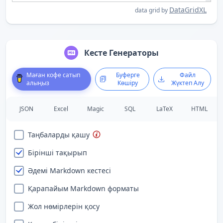
DataGridXL
data grid by
Кесте Генераторы
Маған кофе сатып
Буферге
Файл
алыңыз
Көшіру
Жүктеп Алу
JSON
Excel
Magic
SQL
LaTeX
HTML
Таңбаларды қашу
Бірінші тақырып
Әдемі Markdown кестесі
Қарапайым Markdown форматы
Жол нөмірлерін қосу