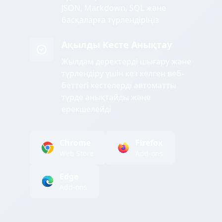
JSON, Markdown, SQL және
басқаларға түрлендіріңіз
Ақылды Кесте Анықтау
Жылдам деректерді шығару және
түрлендіру үшін кез келген веб-
беттегі кестелерді автоматты
түрде анықтайды және
ерекшелейді
Chrome
Firefox
Web Store
Add-ons
Edge
Add-ons