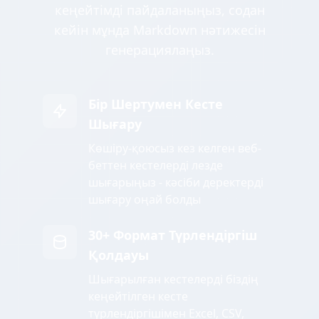
кеңейтімді пайдаланыңыз, содан
кейін мұнда Markdown нәтижесін
генерациялаңыз.
Бір Шертумен Кесте
Шығару
Көшіру-қоюсыз кез келген веб-
беттен кестелерді лезде
шығарыңыз - кәсіби деректерді
шығару оңай болды
30+ Формат Түрлендіргіш
Қолдауы
Шығарылған кестелерді біздің
кеңейтілген кесте
түрлендіргішімен Excel, CSV,