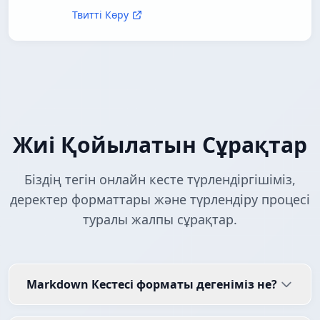
Твитті Көру
Жиі Қойылатын Сұрақтар
Біздің тегін онлайн кесте түрлендіргішіміз,
деректер форматтары және түрлендіру процесі
туралы жалпы сұрақтар.
Markdown Кестесі форматы дегеніміз не?