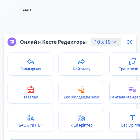
v3.0.1
Онлайн Кесте Редакторы
10
x
10
Болдырмау
Қайталау
Транспози
Тазалау
Бос Жолдарды Жою
Қайталанғанда
БАС ӘРІПТЕР
кіші әріптер
Бас Әріпп