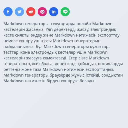
Markdown генераторы: секундтарда онлайн Markdown
кестелерін жасаңыз. Үлгі деректерді жасау, электрондық
кесте сияқты өңдеу және Markdown нәтижесін экспорттау
немесе көшіру үшін осы Markdown генераторын
пайдаланыңыз. Бұл Markdown генераторы құжаттар,
тесттер және электрондық кестелер үшін Markdown
кестелерін жасауға көмектеседі. Егер сізге Markdown
генераторы қажет болса, деректерді қойыңыз, опцияларды
реттеңіз және таза Markdown нәтижесін экспорттаңыз.
Markdown генераторы браузерде жұмыс істейді, сондықтан
Markdown нәтижесін бірден көшіруге болады.