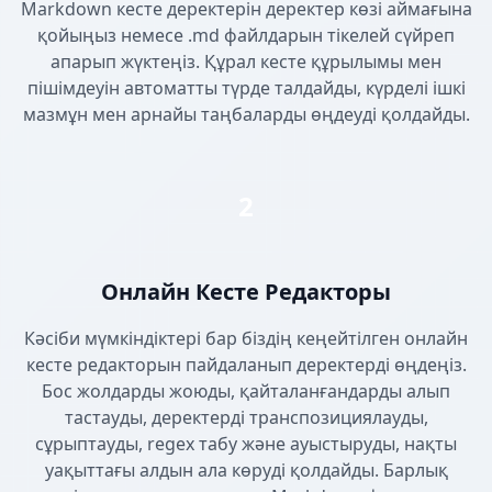
Markdown кесте деректерін деректер көзі аймағына
қойыңыз немесе .md файлдарын тікелей сүйреп
апарып жүктеңіз. Құрал кесте құрылымы мен
пішімдеуін автоматты түрде талдайды, күрделі ішкі
мазмұн мен арнайы таңбаларды өңдеуді қолдайды.
2
Онлайн Кесте Редакторы
Кәсіби мүмкіндіктері бар біздің кеңейтілген онлайн
кесте редакторын пайдаланып деректерді өңдеңіз.
Бос жолдарды жоюды, қайталанғандарды алып
тастауды, деректерді транспозициялауды,
сұрыптауды, regex табу және ауыстыруды, нақты
уақыттағы алдын ала көруді қолдайды. Барлық