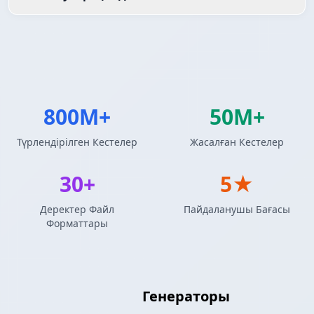
800M+
50M+
Түрлендірілген Кестелер
Жасалған Кестелер
30+
5★
Деректер Файл
Пайдаланушы Бағасы
Форматтары
Markdown Кестесі
Генераторы