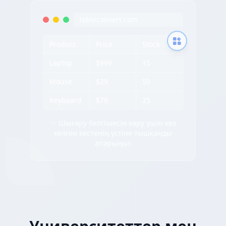
tableconvert.com
Product
Price
Stock
Laptop
$999
15
Mouse
$29
50
Keyboard
$79
25
✨ Шығару белгішесін көру үшін кез
келген кестенің үстіне тышқанды
апарыңыз