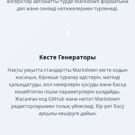
өзгерістер автоматты түрде Markdown форматына
дәл және сенімді нәтижелермен түрленеді.
3
Кесте Генераторы
Нақты уақытта стандартты Markdown кесте кодын
жасаңыз, бірнеше туралау әдістерін, мәтінді
қалыңдатуды, жол нөмірлерін қосуды және басқа
кеңейтілген пішім параметрлерін қолдайды.
Жасалған код GitHub және негізгі Markdown
редакторларымен толық үйлесімді, бір рет басу
арқылы көшіруге дайын.