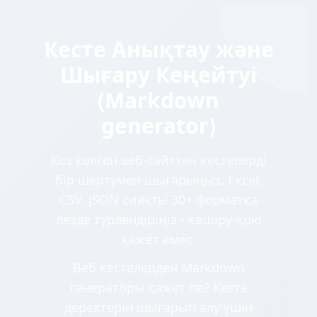
Кесте Анықтау және
Шығару Кеңейтуі
(Markdown
generator)
Кез келген веб-сайттан кестелерді
бір шертумен шығарыңыз. Excel,
CSV, JSON сияқты 30+ форматқа
лезде түрлендіріңіз - көшіру-қою
қажет емес.
Веб кестелерден Markdown
генераторы қажет пе? Кесте
деректерін шығарып алу үшін