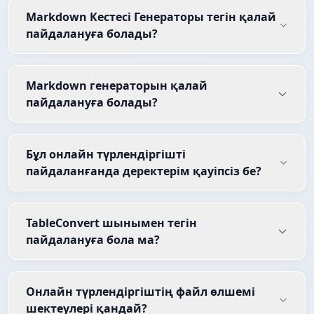
Markdown Кестесі Генераторы тегін қалай
пайдалануға болады?
Markdown генераторын қалай
пайдалануға болады?
Бұл онлайн түрлендіргішті
пайдаланғанда деректерім қауіпсіз бе?
TableConvert шынымен тегін
пайдалануға бола ма?
Онлайн түрлендіргіштің файл өлшемі
шектеулері қандай?