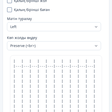
Қалың бірінші жол
Қалың бірінші баған
Мәтін туралау
Көп жолды өңдеу