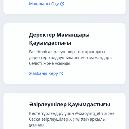
Мақаланы Оқу
Деректер Мамандары
Қауымдастығы
Facebook әзірлеушілер топтарындағы
деректер талдаушылары мен мамандары
бөлісті және ұсынды
Жазбаны Көру
Әзірлеушілер Қауымдастығы
Кесте түрлендіру үшін @xiaoying_eth және
басқа әзірлеушілер X (Twitter) арқылы
ұсынды