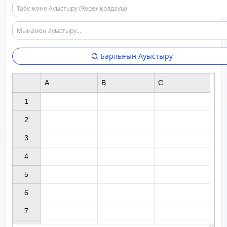
Барлығын Ауыстыру
A
B
C
1

2

3

4

5

6

7
