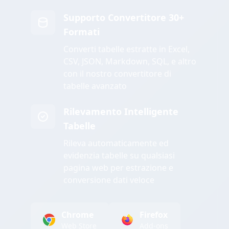
Supporto Convertitore 30+
Formati
Converti tabelle estratte in Excel,
CSV, JSON, Markdown, SQL, e altro
con il nostro convertitore di
tabelle avanzato
Rilevamento Intelligente
Tabelle
Rileva automaticamente ed
evidenzia tabelle su qualsiasi
pagina web per estrazione e
conversione dati veloce
Chrome
Firefox
Web Store
Add-ons