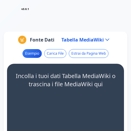
v3.0.1
Fonte Dati
Tabella MediaWiki
Esempio
Carica File
Estrai da Pagina Web
Incolla i tuoi dati Tabella MediaWiki o
trascina i file MediaWiki qui