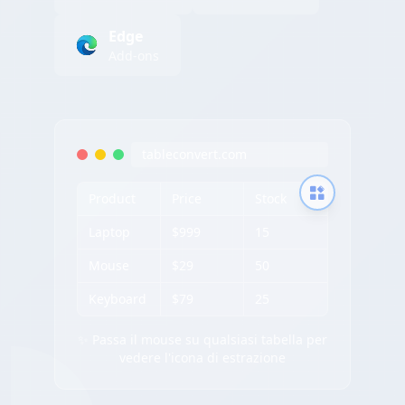
Edge
Add-ons
tableconvert.com
Product
Price
Stock
Laptop
$999
15
Mouse
$29
50
Keyboard
$79
25
✨ Passa il mouse su qualsiasi tabella per
vedere l'icona di estrazione