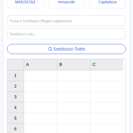
MAIUSCOLE
minuscole
Capitalizza
Sostituisci Tutto
A
B
C
1

2

3

4

5

6
