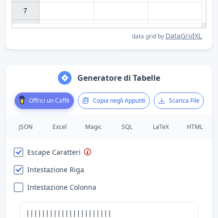
7

DataGridXL
data grid by
Generatore di Tabelle
Offrici un Caffè
Copia negli Appunti
Scarica File
JSON
Excel
Magic
SQL
LaTeX
HTML
Escape Caratteri
Intestazione Riga
Intestazione Colonna