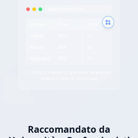
tableconvert.com
Product
Price
Stock
Laptop
$999
15
Mouse
$29
50
Keyboard
$79
25
✨ Passa il mouse su qualsiasi tabella per
vedere l'icona di estrazione
Raccomandato da