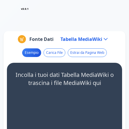
v3.0.1
Fonte Dati
Tabella MediaWiki
Esempio
Carica File
Estrai da Pagina Web
Incolla i tuoi dati Tabella MediaWiki o
trascina i file MediaWiki qui