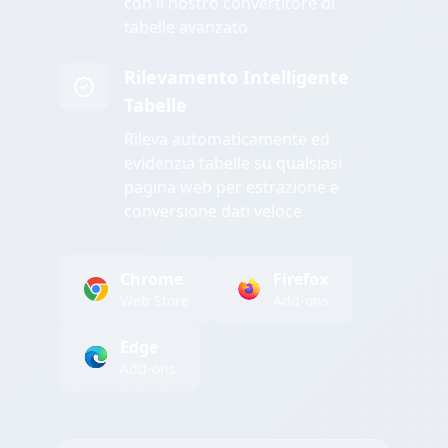
con il nostro convertitore di
tabelle avanzato
Rilevamento Intelligente
Tabelle
Rileva automaticamente ed
evidenzia tabelle su qualsiasi
pagina web per estrazione e
conversione dati veloce
Chrome
Firefox
Web Store
Add-ons
Edge
Add-ons