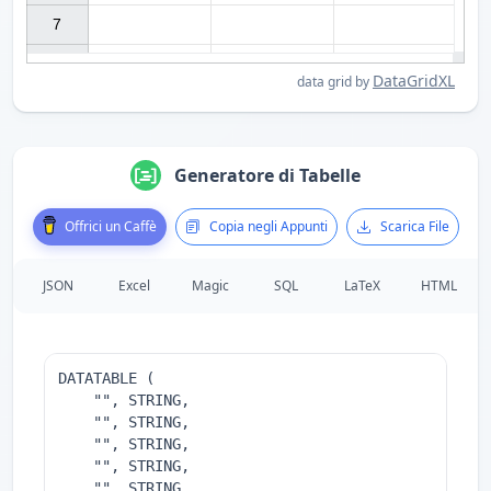
7

DataGridXL
data grid by
Generatore di Tabelle
Offrici un Caffè
Copia negli Appunti
Scarica File
JSON
Excel
Magic
SQL
LaTeX
HTML