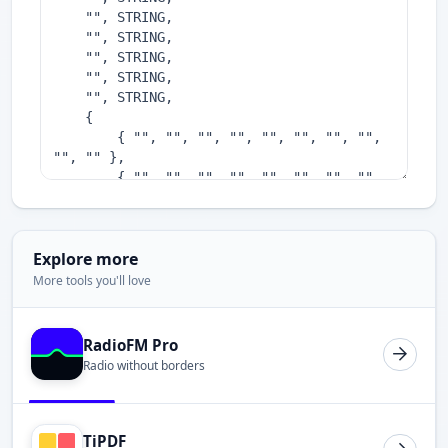
Explore more
More tools you'll love
RadioFM Pro
Radio without borders
TiPDF