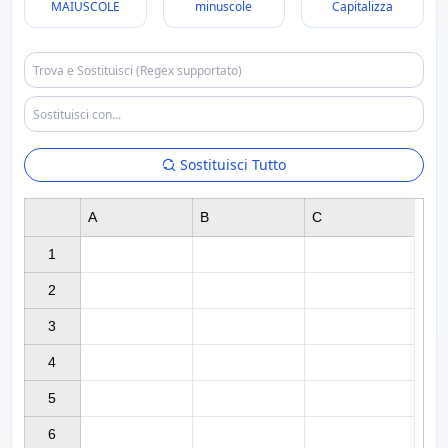
MAIUSCOLE
minuscole
Capitalizza
Sostituisci Tutto
A
B
C
1

2

3

4

5

6
