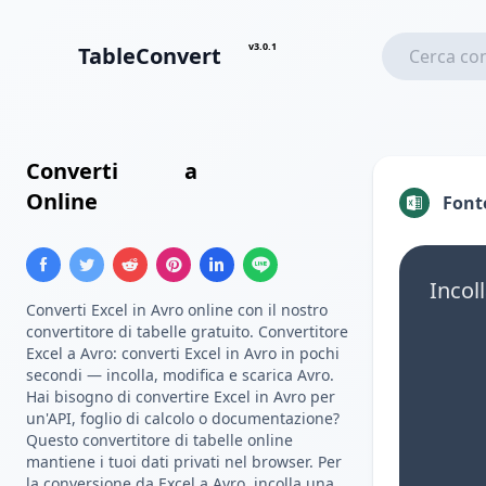
v3.0.1
TableConvert
Converti
Excel
a
Schema Avro
Online
Font
Incoll
Converti Excel in Avro online con il nostro
convertitore di tabelle gratuito. Convertitore
Excel a Avro: converti Excel in Avro in pochi
secondi — incolla, modifica e scarica Avro.
Hai bisogno di convertire Excel in Avro per
un'API, foglio di calcolo o documentazione?
Questo convertitore di tabelle online
mantiene i tuoi dati privati nel browser. Per
la conversione da Excel a Avro, incolla una