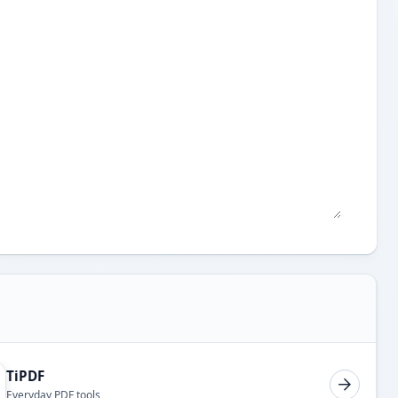
TiPDF
Everyday PDF tools