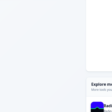
Explore m
More tools you'
Rad
Radio