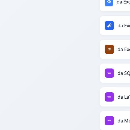
da Ex
da Ex
da SQ
da La
da Me