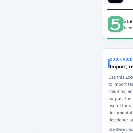
5 Le
Solve
QUICK GUID
Import, r
Use this Exc
to import ta
columns, an
output. The
useful for d
documentati
developer ta
Use these chec