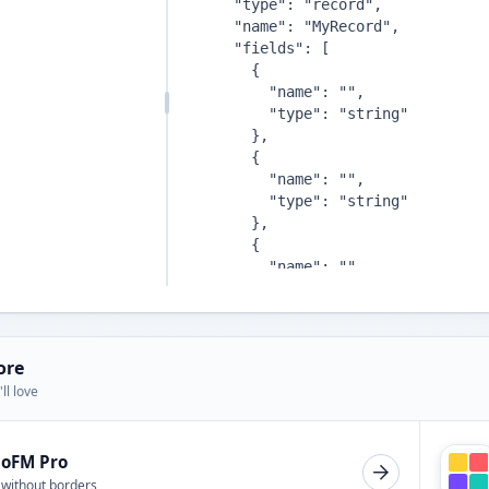
ore
ll love
ioFM Pro
 without borders