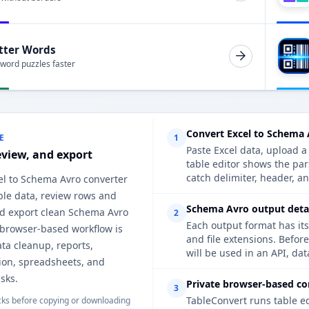
tter Words
 word puzzles faster
Convert Excel to Schema 
E
1
Paste Excel data, upload a
eview, and export
table editor shows the pa
catch delimiter, header, an
el to Schema Avro converter
ble data, review rows and
Schema Avro output detai
d export clean Schema Avro
2
Each output format has its
 browser-based workflow is
and file extensions. Befor
ata cleanup, reports,
will be used in an API, da
on, spreadsheets, and
sks.
Private browser-based co
3
TableConvert runs table e
ks before copying or downloading