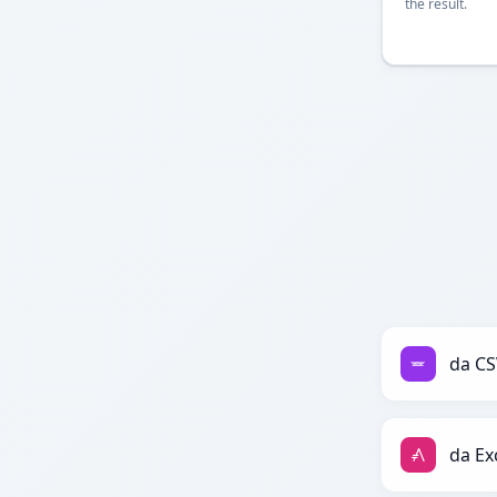
the result.
da CS
da Ex