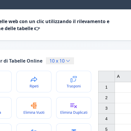
elle web con un clic utilizzando il rilevamento e
ne delle tabelle 👉
r di Tabelle Online
10
x
10
A
a
Ripeti
Trasponi
1

2

3

a
Elimina Vuoti
Elimina Duplicati
4

5
