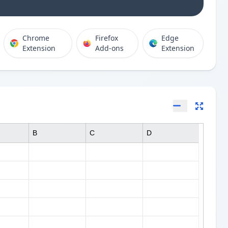
Chrome
Firefox
Edge
Extension
Add-ons
Extension
B
C
D