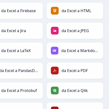
da Excel a Firebase
da Excel a HTML
da Excel a Jira
da Excel a JPEG
da Excel a LaTeX
da Excel a Markdown
da Excel a PandasDataFrame
da Excel a PDF
da Excel a Protobuf
da Excel a Qlik