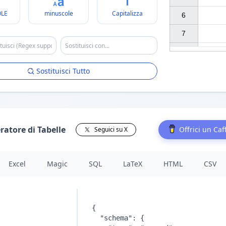
LE
minuscole
Capitalizza
6

7

Sostituisci Tutto
ratore di Tabelle
Offrici un Caf
Seguici su X
Excel
Magic
SQL
LaTeX
HTML
CSV