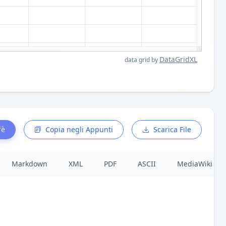
DataGridXL
data grid by
fè
Copia negli Appunti
Scarica File
Markdown
XML
PDF
ASCII
MediaWiki