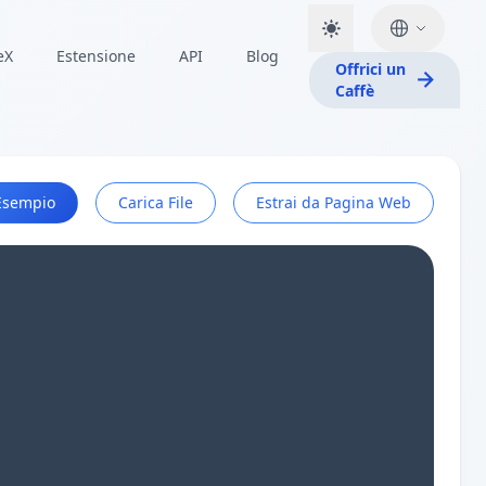
eX
Estensione
API
Blog
Offrici un
Caffè
Esempio
Carica File
Estrai da Pagina Web